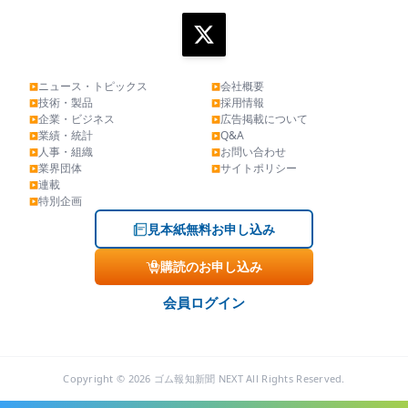
ニュース・トピックス
会社概要
▶
▶
技術・製品
採用情報
▶
▶
企業・ビジネス
広告掲載について
▶
▶
業績・統計
Q&A
▶
▶
人事・組織
お問い合わせ
▶
▶
業界団体
サイトポリシー
▶
▶
連載
▶
特別企画
▶
見本紙無料お申し込み
購読のお申し込み
会員ログイン
Copyright © 2026 ゴム報知新聞 NEXT All Rights Reserved.