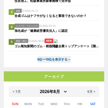
住友理工、松阪事業所新事務棟で見学会
2026-05-12
連載
3
合成ゴムはナフサがなくなると製造できないのか？
2026-03-16
ニュース・トピックス
4
旭化成が「健康経営優良法人」に認定
2026-08-05
NEW
業績・統計
5
ゴム報知新聞のゴム・樹脂関連企業トップアンケート【製造業編】
6位〜10位を表示する
アーカイブ
< 7月
9月 >
SUN
MON
TUE
WED
THU
FRI
SAT