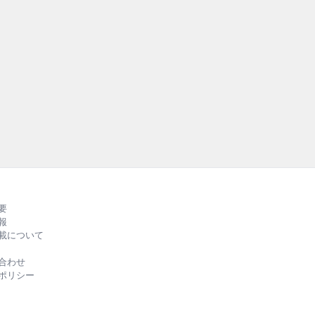
テナ
持続可能な社
外の先進事例を紹
RUBBER』
る、バラエテ
ルカラーでお
要
報
載について
合わせ
ポリシー