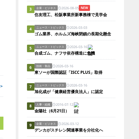
2026-08-05
NEW
企業・ビジネス
3
住友理工、松阪事業所新事務棟で見学会
2026-03-03
ニュース・トピックス
4
ゴム業界、ホルムズ海峡閉鎖の長期化懸念
2026-03-16
ニュース・トピックス
5
合成ゴム、ナフサ依存構造に危機
2026-03-16
技術・製品
6
東ソーが国際認証「ISCC PLUS」取得
2026-03-16
＞
ニュース・トピックス
7
旭化成が「健康経営優良法人」に認定
2016-07-12
人事・組織
8
金陽社（6月21日）
2026-03-12
企業・ビジネス
9
デンカがスチレン関連事業を分社化へ