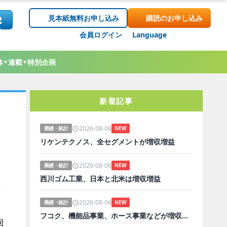
見本紙無料お申し込み
購読のお申し込み
会員ログイン
Language
体
連載
特別企画
▼
▼
新着記事
2026-08-06
業績・統計
NEW
リケンテクノス、全セグメントが増収増益
2026-08-06
業績・統計
NEW
西川ゴム工業、日本と北米は増収増益
2026-08-06
業績・統計
NEW
フコク、機能品事業、ホース事業などが増収増益
回