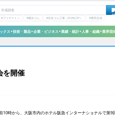
#ブリヂストン
#横浜ゴム
#住友ゴム工業（DUNLOP）
#豊田合成
RE
#バンドー化学
#住友理工
#連載：マーケットアナリティクス
ン
#ニッタ
#デンカ
#ミシュラン
#三井化学
#三ツ星ベルト
ックス
技術・製品
企業・ビジネス
業績・統計
人事・組織
業界団
▼
▼
▼
▼
▼
会を開催
前10時から、大阪市内のホテル阪急インターナショナルで第9