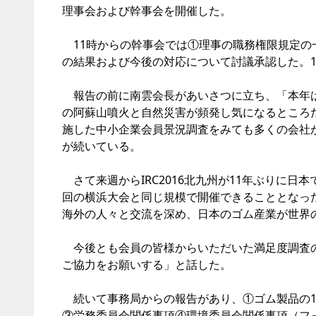
理事会および幹事会を開催した。
11時からの幹事会では①理事の職務権限規定の
の結果および今後の対応について討議承認した。1
報告の前に南雲会長があいさつに立ち、「本年は
の阿蘇山噴火と自然災害が頻発し気になるところ
施した中小企業会員景況調査をみても多くの会社
が続いている。
さて来週からIRC2016北九州が11年ぶりに日本
回の横浜大会と同じ規模で開催できることとなっ
海外の人々と交流を深め、日本のゴム産業が世界
今後とも会員の皆様からいただいた満足度調査の
ご協力をお願いする」と話した。
続いて事務局からの報告があり、①ゴム製品の1
③労務委員会関係事項④環境委員会関係事項（フォ