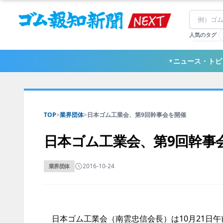
人気のタグ
#TOYO TI
#日本ゼオ
ニュース・トピ
▼
#東ソー
TOP
>
業界団体
>
日本ゴム工業会、第9回幹事会を開催
日本ゴム工業会、第9回幹事
2016-10-24
業界団体
日本ゴム工業会（南雲忠信会長）は10月21日午