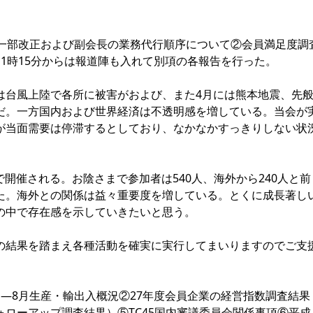
一部改正および副会長の業務代行順序について②会員満足度調
1時15分からは報道陣も入れて別項の各報告を行った。
台風上陸で各所に被害がおよび、また4月には熊本地震、先
だ。一方国内および世界経済は不透明感を増している。当会が
が当面需要は停滞するとしており、なかなかすっきりしない状
で開催される。お陰さまで参加者は540人、海外から240人と前
た。海外との関係は益々重要度を増している。とくに成長著し
の中で存在感を示していきたいと思う。
結果を踏まえ各種活動を確実に実行してまいりますのでご支
―8月生産・輸出入概況②27年度会員企業の経営指数調査結果
ローアップ調査結果）⑤TC45国内審議委員会関係事項⑥平成