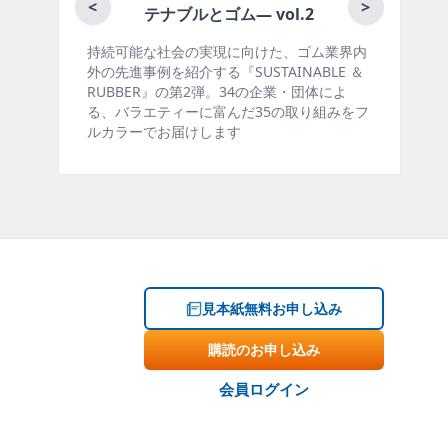
月刊ラバーインダスト
<
>
ブルとゴム― vol.2
会の実現に向けた、ゴム業界内
ゴム報知新聞の姉妹誌。ゴム・
介する『SUSTAINABLE ＆
製品・市場分野別の動向、新製
の第2弾。34の企業・団体によ
材料動向、設備・機械の紹介、
ィーに富んだ35の取り組みをフ
ー、海外企業情報、統計などを
届けします
掲載しています。エッセイ（寄
見本紙無料お申し込み
購読のお申し込み
会員ログイン