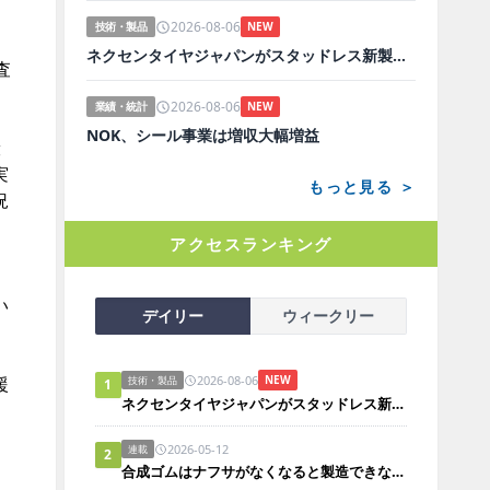
2026-08-06
技術・製品
NEW
ネクセンタイヤジャパンがスタッドレス新製品、日本市場にらみ開発
査
2026-08-06
業績・統計
NEW
NOK、シール事業は増収大幅増益
般
実
もっと見る ＞
況
アクセスランキング
い
デイリー
ウィークリー
2026-08-06
援
NEW
技術・製品
1
ネクセンタイヤジャパンがスタッドレス新製品、日本市場にらみ開発
2026-05-12
連載
2
合成ゴムはナフサがなくなると製造できないのか？