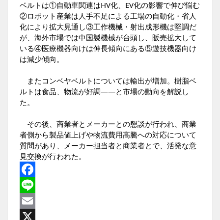
ベルトは①自動車関連はHV化、EV化の影響で伸び悩む
②ロボット産業は人手不足による工場の自動化・省人
化により拡大見通し③工作機械・射出成形機は堅調だ
が、海外市場では中国製機械が台頭し、販売拡大して
いる④医療機器向けは伸長傾向にある⑤遊技機器向け
は減少傾向。
またコンベヤベルトについては輸出が増加。樹脂ベ
ルトは食品、物流が好調――と市場の動向を解説し
た。
その後、商業者とメーカーとの懇談が行われ、商業
者側から製品値上げや物流費用高騰への対応について
質問があり、メーカー担当者と商業者とで、活発な意
見交換が行われた。
Facebook
Line
Email