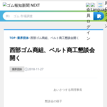
例）
TOP
>
業界団体
>
西部ゴム商組、ベルト商工懇談会開く
西部ゴム商組、ベルト商工懇談会
開く
2018-11-27
業界団体
あいさつする岡理事長
懇談会の様子