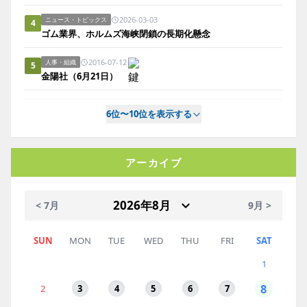
2026-03-03
ニュース・トピックス
4
ゴム業界、ホルムズ海峡閉鎖の長期化懸念
2016-07-12
人事・組織
5
金陽社（6月21日）
6位〜10位を表示する
アーカイブ
< 7月
9月 >
SUN
MON
TUE
WED
THU
FRI
SAT
1
8
2
3
4
5
6
7