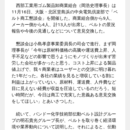
西部工業用ゴム製品卸商業組合（岡浩史理事長）は
11月16日、大阪・北区堂島浜の中央電気倶楽部で「ベ
ルト商工懇談会」を開催した。商業組合側から9人、
メーカー側から4人、計13人が出席し、ベルトの景況
報告や今後の見通しなどについて意見交換した。
懇談会は小島孝彦事業委員長の司会で進行。まず岡
理事長が「今年は原材料価格の高騰や運送費上昇、人
手不足などの影響で思うようにモノづくりが出来ず苦
労した会社が多かったと思う。コスト上昇による製品
値上げで、我々商業者はユーザーとの交渉に明け暮れ
た1年だった。各社の業績を見ると増収している割に
利益は上がっていない。原材料、運送費、人件費など
目に見えない経費が収益を圧迫しているのだろう。短
い時間だが、今日は商工で充実した意義ある意見交換
をしてほしい」とあいさつした。
続いて、バンドー化学技術部伝動ベルト設計グルー
プの明石貴光グループ長が、ベルトを取り巻く経済環
境や業界動向について説明した。それによると、伝動