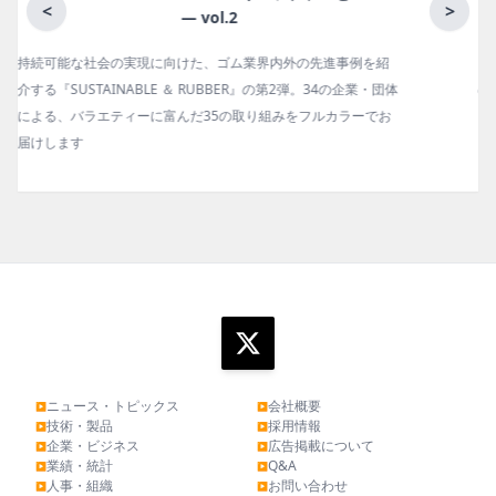
月刊ラバーインダストリー／単品
<
>
ゴム報知新聞の姉妹誌。ゴム・エラストマー製品・市場分野別
体
の動向、新製品・技術、原材料動向、設備・機械の紹介、イン
お
タビュー、海外企業情報、統計などをコンパクトに掲載してい
ます。エッセイ（寄稿）も充実。
ニュース・トピックス
会社概要
▶
▶
技術・製品
採用情報
▶
▶
企業・ビジネス
広告掲載について
▶
▶
業績・統計
Q&A
▶
▶
人事・組織
お問い合わせ
▶
▶