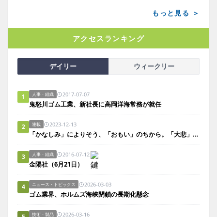
もっと見る ＞
アクセスランキング
デイリー
ウィークリー
2017-07-07
人事・組織
1
鬼怒川ゴム工業、新社長に高岡洋海常務が就任
2023-12-13
連載
2
「かなしみ」によりそう、「おもい」のちから。「大悲」は風のごとく。
2016-07-12
人事・組織
3
金陽社（6月21日）
2026-03-03
ニュース・トピックス
4
ゴム業界、ホルムズ海峡閉鎖の長期化懸念
2026-03-16
技術・製品
5