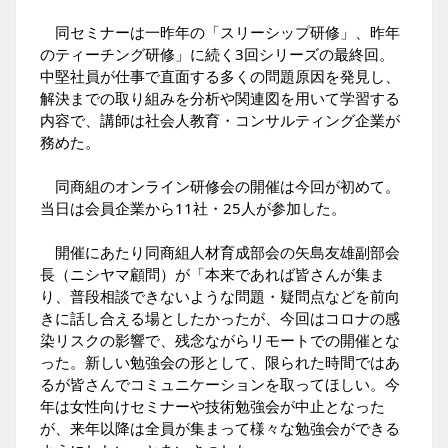
同セミナーは一昨年の「スリーシップ研修」、昨年
のティーチング研修」に続く3回シリーズの最終回。
中堅社員が仕事で直面する多くの問題原因を発見し、
解決までの取り組みを分析や関連図を用いて学習する
内容で、講師は社会人教育・コンサルティング企業が
務めた。
同商組のオンライン研修会の開催は今回が初めて。
当日は会員企業から11社・25人が参加した。
開催にあたり同商組人材育成部会の矢島友雄副部会
長（ニシヤマ顧問）が「本来であれば皆さんが集ま
り、普段相談できないような問題・疑問点などを前向
きに話し合える場としたかったが、今回はコロナの感
染リスクの影響で、残念ながらリモートでの開催とな
った。新しい勉強会の形として、限られた時間ではあ
るが皆さんでコミュニケーションを取ってほしい。今
年は女性向けセミナーや技術勉強会が中止となった
が、来年以降は全員が集まって様々な勉強会ができる