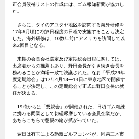
正会員候補リストの作成には、ゴム報知新聞が協力し
た。
さらに、タイのアユタヤ地区を訪問する海外研修を
17年6月頃に2泊3日程度の日程で実施することも決定
した。海外研修は、10数年前にアメリカを訪問して以
来2回目となる。
来期の会長会社選定及び定期総会日程に関しては、
出席者からの推薦もあり、野田会長が引き続き会長を
務めることが満場一致で決議された。なお「平成29年
度定期総会」は17年4月13―14日に東京地区で開催す
ることが決定し、この定期総会で正式に野田会長の就
任が決まる。
19時からは「懇親会」が開催された。日頃ゴム精練
に携わる同業として切磋琢磨している会員企業だが、
あちらこちらで懇親の輪が拡がっていた。
翌日は有志による懇親ゴルフコンペが、同県三木市