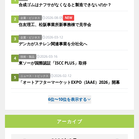
合成ゴムはナフサがなくなると製造できないのか？
2026-08-05
NEW
企業・ビジネス
2
住友理工、松阪事業所新事務棟で見学会
2026-03-12
企業・ビジネス
3
デンカがスチレン関連事業を分社化へ
2026-03-16
技術・製品
4
東ソーが国際認証「ISCC PLUS」取得
2026-02-12
ニュース・トピックス
5
「オートアフターマーケットEXPO（IAAE）2026」開幕
6位〜10位を表示する
アーカイブ