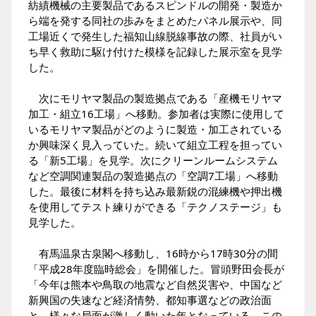
紡績機械の主要製品であるスピンドルの開発・製造か
ら端を発する同社の歩みをまとめたパネル展示や、同
工場近くで発生した福知山線脱線事故の際、社員がい
ち早く救助に駆け付けた模様を記録した展示室を見学
した。
次にモリヤマ製品の製造拠点である「産機モリヤマ
加工・組立16工場」へ移動。参加者は実際に使用して
いるモリヤマ製品がどのように製造・加工されている
か興味深く見入っていた。続いて組立工程を担ってい
る「新5工場」を見学。次にクリーンルームシステム
など空調関連製品の製造拠点の「空調7工場」へ移動
した。最後に材料を持ち込み最新鋭の混練機や押出機
を使用してテスト練りができる「テクノステージ」も
見学した。
有馬温泉古泉閣へ移動し、16時から17時30分の間
「平成28年度臨時総会」を開催した。冒頭野田会長が
「今年は熊本や鳥取の地震など自然災害や、中国など
新興国の失速など経済情勢、都知事選などの政治面
と、様々な局面が激しく動いた年となっている。この