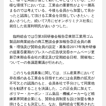
様な環境下においては、工業会の重要性がより一層高
まるのでは考えている。今後も会員から加盟して良か
ったと認識して頂ける工業会を目指していきたい」と
あいさつした。続いて7月にゼオンポリミクス社長に
就任した佐屋利明氏があいさつした。
臨時総会では①第3回研修会報告②東部工業用ゴム
製品卸商業組合の商工懇談会参加報告③正会員の募
集・増強及び賛助会員の設定・募集④2017年海外研修
の提案⑤夏期のプレスへの広告状況⑥ホームページ更
新⑦来期会長会社の選定及び定期総会日程、開催地に
ついて―の各議題審議が行われた。
このうち会員募集に関しては、ゴム産業界において
存在感のある工業会を目指すためには会員数の拡充が
不可欠との認識のもと、会員各社で手分けして同業他
社を勧誘することを決議した。この正会員に加えて、
ポリマー・カーボン・ゴム薬品・機械メーカーなど精
練業界関連企業にも、賛助会員制度を設け加盟を働き
掛けることも決定した。なお、臨時総会で配布された