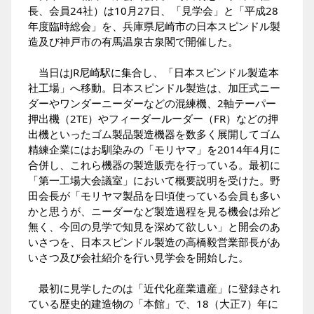
長、会員24社）は10月27日、「見学会」と「平成28
年度臨時総会」を、兵庫県尼崎市の日本スピンドル製
造及び神戸市の有馬温泉古泉閣で開催した。
当日はJR尼崎駅に集合し、「日本スピンドル製造本
社工場」へ移動。日本スピンドル製造は、加圧式ニー
ダーやワンダーニーダーなどの混練機、2軸テーパー
押出機（2TE）やフィーダールーダー（FR）などの押
出機といったゴム製品製造機器を数多く展開してゴム
精練企業にはお馴染みの「モリヤマ」を2014年4月に
合併し、これら機器の製造販売を行っている。最初に
「第一工場大会議室」において概要説明を受けた。野
田会長が「モリヤマ製品を日頃使っている会員も多い
かと思うが、ニーダーなど製造過程を見る機会は殆ど
無く、今回の見学で知見を深めて欲しい」と開会のあ
いさつを、日本スピンドル製造の高橋毅営業部長があ
いさつ及び会社紹介を行い見学会を開始した。
最初に見学したのは「近代化産業遺産」に登録され
ている歴史的建造物の「本館」で、18（大正7）年に