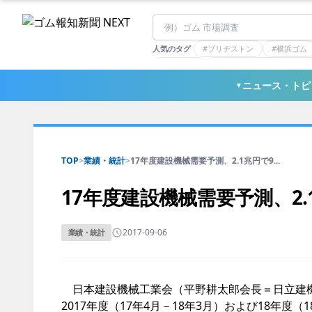
人気のタグ
#ブリヂストン
#横浜ゴム
#住友理工
#連載：マーケットアナリ
#三ツ星ベルト
#東ソー
ニュース・トピ
▼
TOP
>
業績・統計
>
17年度建設機械需要予測、2.1兆円で9...
17年度建設機械需要予測、2
2017-09-06
業績・統計
日本建設機械工業会（平野耕太郎会長＝日立建機
2017年度（17年4月－18年3月）および18年