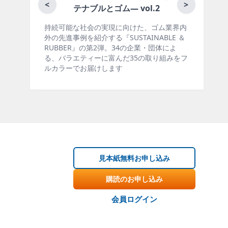
月刊ラバーインダスト
<
>
ブルとゴム― vol.2
会の実現に向けた、ゴム業界内
ゴム報知新聞の姉妹誌。ゴム・
介する『SUSTAINABLE ＆
製品・市場分野別の動向、新製
の第2弾。34の企業・団体によ
材料動向、設備・機械の紹介、
ィーに富んだ35の取り組みをフ
ー、海外企業情報、統計などを
届けします
掲載しています。エッセイ（寄
見本紙無料お申し込み
購読のお申し込み
会員ログイン