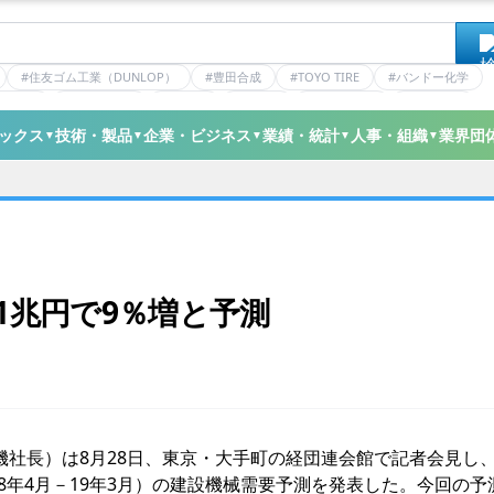
#住友ゴム工業（DUNLOP）
#豊田合成
#TOYO TIRE
#バンドー化学
ティクス
#日本ゼオン
#ニッタ
#デンカ
#ミシュラン
#三井化学
ックス
技術・製品
企業・ビジネス
業績・統計
人事・組織
業界団
▼
▼
▼
▼
▼
.1兆円で9％増と予測
社長）は8月28日、東京・大手町の経団連会館で記者会見し
度（18年4月－19年3月）の建設機械需要予測を発表した。今回の予