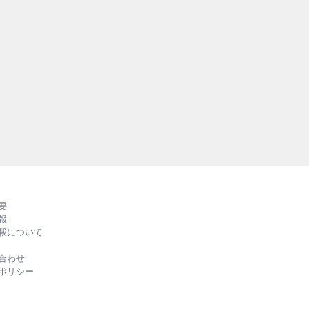
テナ
持続可能な社
外の先進事例を紹
RUBBER』
る、バラエテ
ルカラーでお
要
報
載について
合わせ
ポリシー