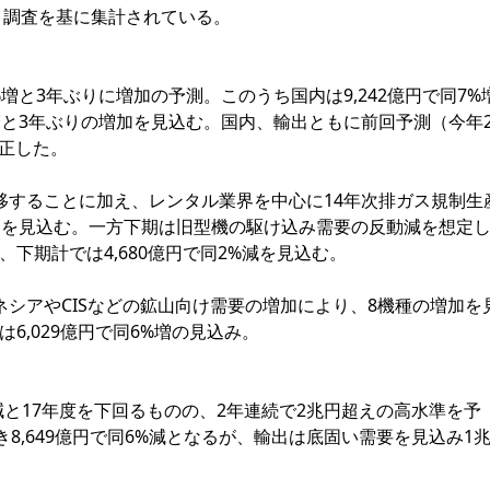
ト調査を基に集計されている。
%増と3年ぶりに増加の予測。このうち国内は9,242億円で同7%
1%増と3年ぶりの増加を見込む。国内、輸出ともに前回予測（今年
正した。
することに加え、レンタル業界を中心に14年次排ガス規制生
加を見込む。一方下期は旧型機の駆け込み需要の反動減を想定
、下期計では4,680億円で同2%減を見込む。
シアやCISなどの鉱山向け需要の増加により、8機種の増加を
は6,029億円で同6%増の見込み。
減と17年度を下回るものの、2年連続で2兆円超えの高水準を予
8,649億円で同6%減となるが、輸出は底固い需要を見込み1