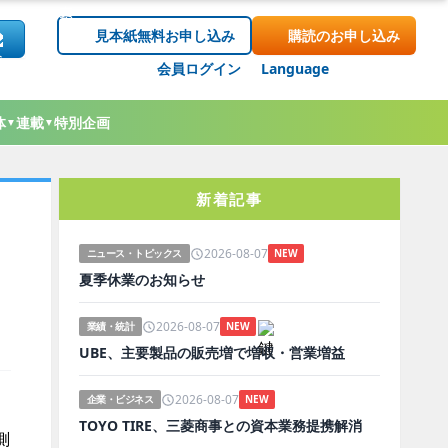
見本紙無料お申し込み
購読のお申し込み
会員ログイン
Language
体
連載
特別企画
▼
▼
新着記事
2026-08-07
ニュース・トピックス
NEW
夏季休業のお知らせ
2026-08-07
業績・統計
NEW
UBE、主要製品の販売増で増収・営業増益
2026-08-07
企業・ビジネス
NEW
、
TOYO TIRE、三菱商事との資本業務提携解消
測