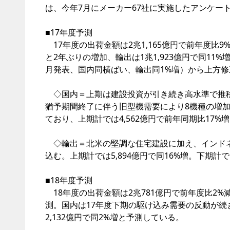
は、今年7月にメーカー67社に実施したアンケー
■17年度予測
17年度の出荷金額は2兆1,165億円で前年度比9
と2年ぶりの増加、輸出は1兆1,923億円で同1
月発表、国内同横ばい、輸出同1%増）から上方修
◇国内＝上期は建設投資が引き続き高水準で推移
猶予期間終了に伴う旧型機需要により8機種の増
ており、上期計では4,562億円で前年同期比17%増
◇輸出＝北米の堅調な住宅建設に加え、インドネ
込む。上期計では5,894億円で同16%増。下期計で
■18年度予測
18年度の出荷金額は2兆781億円で前年度比2%
測。国内は17年度下期の駆け込み需要の反動が続き
2,132億円で同2%増と予測している。