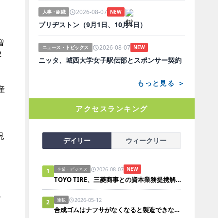
2026-08-07
人事・組織
NEW
ブリヂストン（9月1日、10月1日）
増
2026-08-07
ニュース・トピックス
NEW
2
ニッタ、城西大学女子駅伝部とスポンサー契約
もっと見る ＞
産
し
アクセスランキング
見
デイリー
ウィークリー
2026-08-07
NEW
企業・ビジネス
1
TOYO TIRE、三菱商事との資本業務提携解消
兆
2026-05-12
連載
2
合成ゴムはナフサがなくなると製造できないのか？