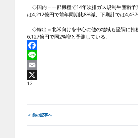
◇国内＝一部機種で14年次排ガス規制生産猶予
は4,212億円で前年同期比8%減、下期計では4,4
◇輸出＝北米向けを中心に他の地域も堅調に推移す
6,127億円で同2%増と予測している。
Facebook
Line
Email
1
2
X
＜ 前の記事へ