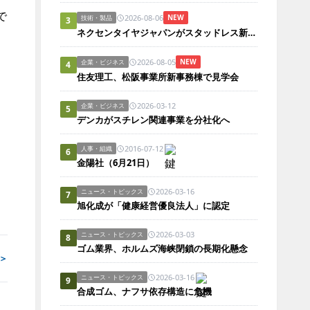
で
2026-08-06
NEW
技術・製品
3
ネクセンタイヤジャパンがスタッドレス新製品、日本市場にらみ開発
2026-08-05
NEW
企業・ビジネス
4
住友理工、松阪事業所新事務棟で見学会
2026-03-12
企業・ビジネス
5
デンカがスチレン関連事業を分社化へ
2016-07-12
人事・組織
6
金陽社（6月21日）
2026-03-16
ニュース・トピックス
7
旭化成が「健康経営優良法人」に認定
2026-03-03
ニュース・トピックス
8
ゴム業界、ホルムズ海峡閉鎖の長期化懸念
＞
2026-03-16
ニュース・トピックス
9
合成ゴム、ナフサ依存構造に危機