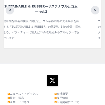
月刊ラバーインダストリー／単品
<
>
ゴム報知新聞の姉妹誌。ゴム・エラストマー製品・市場分野別
の動向、新製品・技術、原材料動向、設備・機械の紹介、イン
タビュー、海外企業情報、統計などをコンパクトに掲載してい
ます。エッセイ（寄稿）も充実。
ニュース・トピックス
会社概要
▶
▶
技術・製品
採用情報
▶
▶
企業・ビジネス
広告掲載について
▶
▶