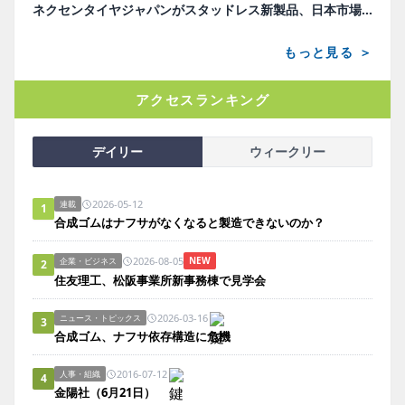
ネクセンタイヤジャパンがスタッドレス新製品、日本市場にらみ開発
もっと見る ＞
アクセスランキング
デイリー
ウィークリー
2026-05-12
連載
1
合成ゴムはナフサがなくなると製造できないのか？
2026-08-05
NEW
企業・ビジネス
2
住友理工、松阪事業所新事務棟で見学会
2026-03-16
ニュース・トピックス
3
合成ゴム、ナフサ依存構造に危機
2016-07-12
人事・組織
4
金陽社（6月21日）