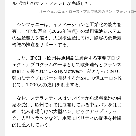
ルプ地方のサン・フォン）が完成した。
オーヴェルニュ・ローヌ・アルプ地方のサン・フォン（ローヌ
シンフォニーは、イノベーションと工業化の能力を
有し、年間5万台（2026年時点）の燃料電池システム
の生産能力を備え、大規模生産に向け、顧客の低炭素
輸送の推進をサポートする。
また、IPCEI （欧州共通利益に適合する重要プロジ
ェクト）プログラムの一環として欧州連合とフランス
政府に支援されているHyMotiveの一部となっており、
強力なテクノロジーを開発するために10億ユーロを投
じて、1,000人の雇用を創出する。
なお、ステランティスはシンビオから燃料電池の供
給を受け、欧州ですでに展開している中型バンをはじ
め、北米市場向けの大型バン、ピックアップトラッ
ク、大型トラックなど、水素モビリティの提供を持続
的に拡大していく。