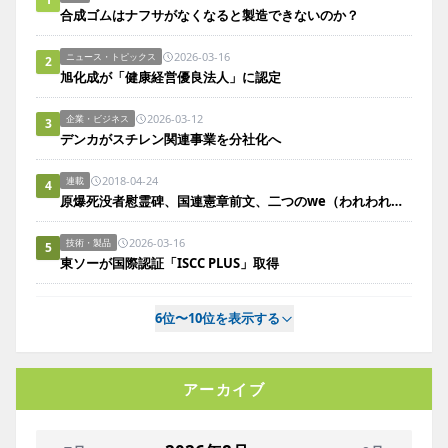
合成ゴムはナフサがなくなると製造できないのか？
2026-03-16
ニュース・トピックス
2
旭化成が「健康経営優良法人」に認定
2026-03-12
企業・ビジネス
3
デンカがスチレン関連事業を分社化へ
2018-04-24
連載
4
原爆死没者慰霊碑、国連憲章前文、二つのwe（われわれ／われら）。
2026-03-16
技術・製品
5
東ソーが国際認証「ISCC PLUS」取得
6位〜10位を表示する
アーカイブ