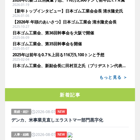
2026年の新ゴム消費量予想、116万3,300トンで前年比1.1％減
2026-01-19
【新年トップインタビュー】日本ゴム工業会会長 清水隆史氏
2026-01-06
【2026年 年頭のあいさつ】日本ゴム工業会 清水隆史会長
2025-10-27
日本ゴム工業会、第36回幹事会を大阪で開催
2025-06-09
日本ゴム工業会、第35回幹事会を開催
2025-05-07
2025年は前年を0.7％上回る116万5,100トンと予想
2025-02-04
日本ゴム工業会、新副会長に田村亘之氏（ブリヂストン代表執行役副社長）
もっと見る ＞
新着記事
2026-08-07
業績・統計
NEW
デンカ、米事業見直しエラストマー部門黒字化
2026-08-07
人事・組織
NEW