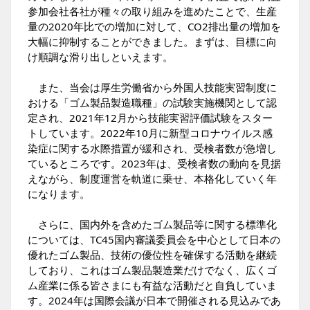
参加会社各社が種々の取り組みを進めたことで、生産
量の2020年比での増加に対して、CO2排出量の増加を
大幅に抑制することができました。まずは、目標に向
け順調な滑り出しといえます。
また、当会は厚生労働省から外国人技能実習制度に
おける「ゴム製品製造職種」の試験実施機関として認
定され、2021年12月から技能実習評価試験をスター
トしています。2022年10月に新型コロナウイルス感
染症に関する水際措置が緩和され、受検者数が急増し
ているところです。2023年は、受検者数の動向を見据
えながら、制度運営を軌道に乗せ、本格化していく年
になります。
さらに、国内外を含めたゴム製品等に関する標準化
については、TC45国内審議委員会を中心として日本の
優れたゴム製品、技術の優位性を確保する活動を継続
しており、これはゴム製品製造業だけでなく、広くゴ
ム産業に係る皆さまにも有益な活動だと自負していま
す。2024年は国際会議が日本で開催される見込みであ