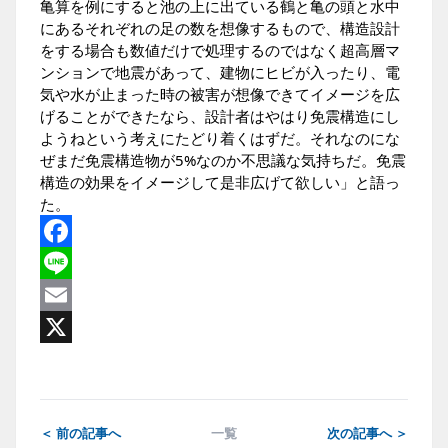
亀算を例にすると池の上に出ている鶴と亀の頭と水中
にあるそれぞれの足の数を想像するもので、構造設計
をする場合も数値だけで処理するのではなく超高層マ
ンションで地震があって、建物にヒビが入ったり、電
気や水が止まった時の被害が想像できてイメージを広
げることができたなら、設計者はやはり免震構造にし
ようねという考えにたどり着くはずだ。それなのにな
ぜまだ免震構造物が5%なのか不思議な気持ちだ。免震
構造の効果をイメージして是非広げて欲しい」と語っ
た。
Facebook
Line
Email
X
＜ 前の記事へ
一覧
次の記事へ ＞