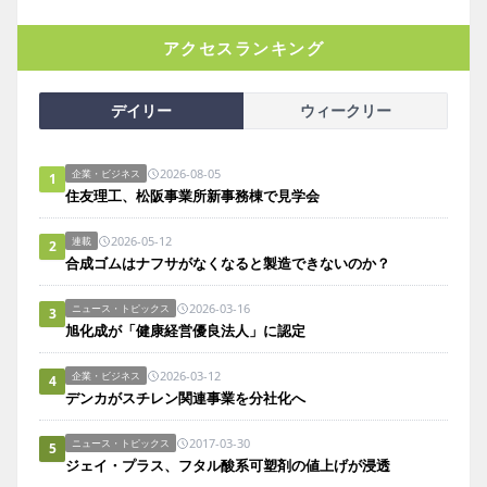
アクセスランキング
デイリー
ウィークリー
2026-08-05
企業・ビジネス
1
住友理工、松阪事業所新事務棟で見学会
2026-05-12
連載
2
合成ゴムはナフサがなくなると製造できないのか？
2026-03-16
ニュース・トピックス
3
旭化成が「健康経営優良法人」に認定
2026-03-12
企業・ビジネス
4
デンカがスチレン関連事業を分社化へ
2017-03-30
ニュース・トピックス
5
ジェイ・プラス、フタル酸系可塑剤の値上げが浸透