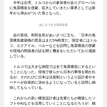
今年は台湾、トルコからの参加者がありグローバル
に免震構造を啓蒙、拡大していきたい業界としては新
年から弾みがついた形となった。
あいさつする和田会長
会の冒頭、和田会長があいさつに立ち、「日本の免
震構造建築物の普及はまだ5%程度だ。国交省にはトル
コ、エクアドル、ペルーなどを訪問し免震構造の啓蒙
や現地の関係者の話を聞く機会をいただいており感謝
している。
トルコでは大きな病院では全て免震構造にするとい
うことになった。現地で彼らから日本の事情を聞かれ
るが、そのたびに日本は法規制というより設計者やオ
ーナーが自発的に決めるようになっていると説明し納
得してもらっている。
これからの若い構造設計者は先輩たちが構築したソ
フトやAIなどを活用していくことになるだろうが、鶴