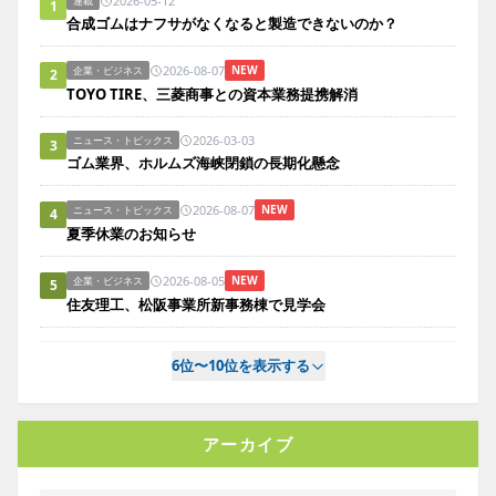
2026-05-12
連載
1
合成ゴムはナフサがなくなると製造できないのか？
2026-08-07
NEW
企業・ビジネス
2
TOYO TIRE、三菱商事との資本業務提携解消
2026-03-03
ニュース・トピックス
3
ゴム業界、ホルムズ海峡閉鎖の長期化懸念
2026-08-07
NEW
ニュース・トピックス
4
夏季休業のお知らせ
2026-08-05
NEW
企業・ビジネス
5
住友理工、松阪事業所新事務棟で見学会
6位〜10位を表示する
アーカイブ