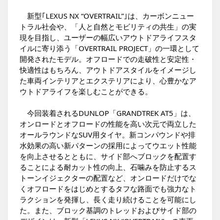
新型｢LEXUS NX “OVERTRAIL”｣は、カーボンニュー
トラル社会や、「人と自然とモビリティの共生」の実
現を目指し、ユーザーの幅広いアウトドアライフスタ
イルに寄り添う「OVERTRAIL PROJECT」の一環として
開発されたモデル。オフロードでの走破性と安定性・
快適性はもちろん、アウトドアスタイルをイメージし
た車両インテリアとエクステリアにより、心豊かなア
ウトドアライフを楽しむことができる。
今回装着されるDUNLOP「GRANDTREK AT5」は、
オンロードとオフロードの性能を高い次元で両立した
オールラウンドなSUV用タイヤ。新コンパウンドや排
水効果の高い新パターンの採用によってウエット性能
を向上させるとともに、サイド部へブロックを配置す
ることによる耐カット性の向上、石噛みを防止するス
トーンイジェクターの配置など、オンロードだけでな
くオフロードをはじめとするタフな路面でも強力なト
ラクションを発揮し、長く走り続けることを可能にし
た。また、ブロック基調のトレッドおよびサイド部の