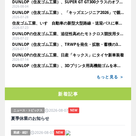
DUNLOP（住友ゴム工業）、SUPER GT GT300クラスのオフィシャルタイヤサプライヤーに決定
2026-08-04
DUNLOP（住友ゴム工業）、「キッズエンジニア2026」で親子にタイヤの役割をクイズ形式で啓発
2026-07-28
住友ゴム工業、いすゞ自動車の新型大型路線・送迎バスに車輪脱落予兆検知を展開
2026-07-23
DUNLOPの住友ゴム工業、追従性高めたモトクロス競技用タイヤ発売
2026-07-22
DUNLOP（住友ゴム工業）、TRWPを発生・拡散・蓄積の3段階で検証。空力回収や蓄積分析で環境負荷低減へ
2026-07-17
DUNLOPの住友ゴム工業、日産「キックス」にタイヤ新車装着
2026-07-14
DUNLOP（住友ゴム工業）、3Dプリンタ用高機能ゴムを本格事業化。11月に国内法人向け発売へ
もっと見る ＞
新着記事
2026-08-07
ニュース・トピックス
NEW
夏季休業のお知らせ
2026-08-07
業績・統計
NEW