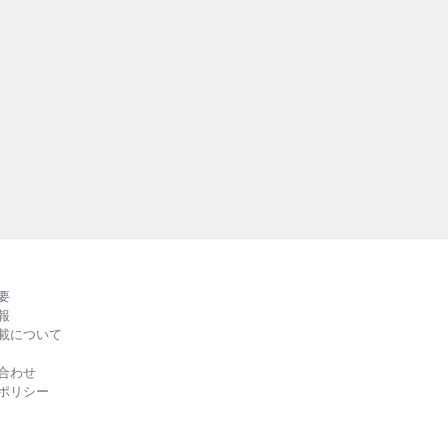
持
外の
RU
る
ル
要
報
載について
合わせ
ポリシー