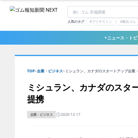
人気のタグ
#ブリヂストン
#横浜ゴム
#住友理工
#連載：マーケットアナリ
#三ツ星ベルト
#東ソー
ニュース・トピ
▼
TOP
>
企業・ビジネス
>
ミシュラン、カナダのスタートアップ企業・.
ミシュラン、カナダのスタ
提携
2020-12-17
企業・ビジネス