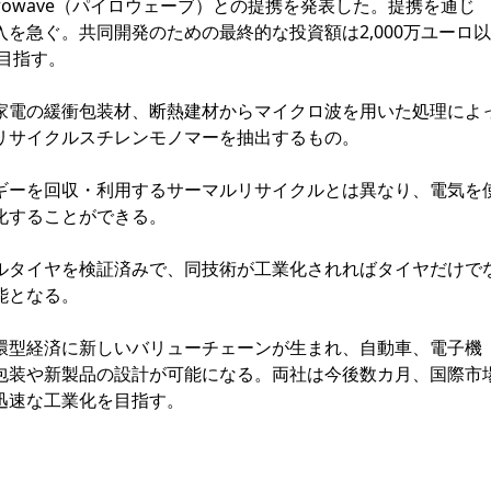
owave（パイロウェーブ）との提携を発表した。提携を通じ
を急ぐ。共同開発のための最終的な投資額は2,000万ユーロ以
目指す。
電の緩衝包装材、断熱建材からマイクロ波を用いた処理によ
リサイクルスチレンモノマーを抽出するもの。
ーを回収・利用するサーマルリサイクルとは異なり、電気を
化することができる。
タイヤを検証済みで、同技術が工業化されればタイヤだけで
能となる。
型経済に新しいバリューチェーンが生まれ、自動車、電子機
包装や新製品の設計が可能になる。両社は今後数カ月、国際市
迅速な工業化を目指す。