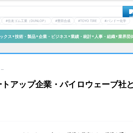
#住友ゴム工業（DUNLOP）
#豊田合成
#TOYO TIRE
#バンドー化学
ティクス
#日本ゼオン
#ニッタ
#デンカ
#ミシュラン
#三井化学
ックス
技術・製品
企業・ビジネス
業績・統計
人事・組織
業界団
▼
▼
▼
▼
▼
..
ートアップ企業・パイロウェーブ社