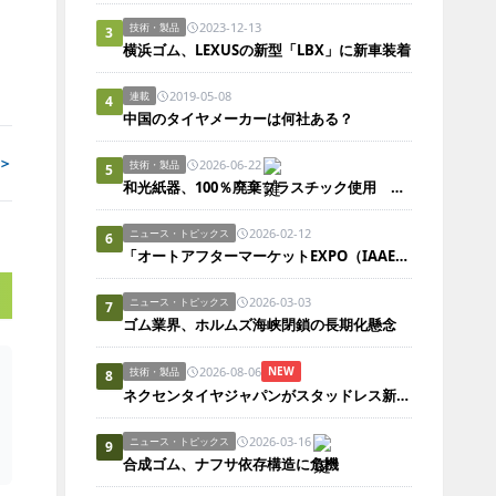
2023-12-13
技術・製品
3
横浜ゴム、LEXUSの新型「LBX」に新車装着
2019-05-08
連載
4
中国のタイヤメーカーは何社ある？
＞
2026-06-22
技術・製品
5
和光紙器、100％廃棄プラスチック使用 包装資材「ポリエコレン」
2026-02-12
ニュース・トピックス
6
「オートアフターマーケットEXPO（IAAE）2026」開幕
2026-03-03
ニュース・トピックス
7
ゴム業界、ホルムズ海峡閉鎖の長期化懸念
2026-08-06
NEW
技術・製品
8
ネクセンタイヤジャパンがスタッドレス新製品、日本市場にらみ開発
2026-03-16
ニュース・トピックス
9
合成ゴム、ナフサ依存構造に危機