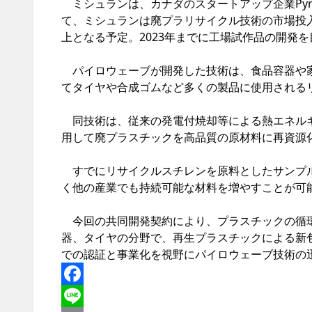
ミシュランは、カナダのスタートアップ企業Pyr
て、ミシュランは廃プラリサイクル技術の市場投入
上となる予定。2023年までに工場試作品の開発を
パイロウェーブが開発した技術は、食品容器や家
てタイヤや合成ゴムなど多くの製品に使用される
同技術は、従来の発電付焼却等による熱エネルギ
用して廃プラスチックを高品質の原材料に再資源
すでにリサイクルスチレンを原料としたサンプル
く他の産業でも持続可能な材料を増やすことが可
今回の共同開発契約により、プラスチックの循環
器、タイヤの分野で、再生プラスチックによる新
での認証と事業化を視野にパイロウェーブ技術の
Facebook