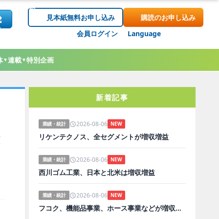
見本紙無料お申し込み
購読のお申し込み
会員ログイン
Language
体
連載
特別企画
▼
▼
新着記事
2026-08-06
業績・統計
NEW
と
リケンテクノス、全セグメントが増収増益
2026-08-06
業績・統計
NEW
西川ゴム工業、日本と北米は増収増益
2026-08-06
業績・統計
NEW
フコク、機能品事業、ホース事業などが増収増益