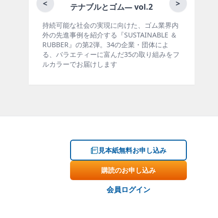
月刊ラバーイ
<
>
テナブルとゴム― vol.2
続可能な社会の実現に向けた、ゴム業界内
ゴム報知新聞の姉妹
先進事例を紹介する『SUSTAINABLE ＆
製品・市場分野別の
BBER』の第2弾。34の企業・団体によ
材料動向、設備・機
、バラエティーに富んだ35の取り組みをフ
ー、海外企業情報、
カラーでお届けします
掲載しています。エ
見本紙無料お申し込み
購読のお申し込み
会員ログイン