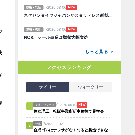
2026-08-06
技術・製品
NEW
ネクセンタイヤジャパンがスタッドレス新製品、日本市場にらみ開発
2026-08-06
っ
業績・統計
NEW
NOK、シール事業は増収大幅増益
もっと見る ＞
使
アクセスランキング
な
デイリー
ウィークリー
場
2026-08-05
NEW
企業・ビジネス
1
住友理工、松阪事業所新事務棟で見学会
2026-05-12
連載
2
合成ゴムはナフサがなくなると製造できないのか？