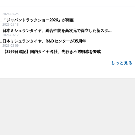
2026-05-25
ード」と「ヴェルファイア」に純正装着
「ジャパントラックショー2026」が開催
2026-05-18
日本ミシュランタイヤ、総合性能を高次元で両立した新スタッドレス「X－ICE SNOW+」投入
2026-03-12
本における2026年モータースポーツ活動を発表
日本ミシュランタイヤ、R&Dセンターが35周年
2026-03-09
【3月9日追記】国内タイヤ各社、先行き不透明感を警戒
もっと見る 