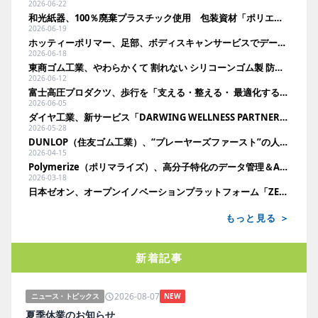
2026-06-22
和光紙器、100％廃棄プラスチック使用 包装資材「ポリエコレン」
2026-06-19
ホッティーポリマー、足部、ボディスキャンサービスでデータを活用したヘルスケアサポート
2026-06-18
東商ゴム工業、やわらかくて 割れない シリコーンゴム製 防災ホイッスル「雫音（しずね）」
2026-06-12
富士高圧プロダクツ、歩行を「支える・整える・ 最適化する」サンダル
2026-06-05
ダイヤ工業、新サービス「DARWING WELLNESS PARTNER」 腰痛リスクを“見える化”し、労働者の健康寿命延伸に貢献
2026-05-28
DUNLOP（住友ゴム工業）、“プレーヤーズファースト”の人工芝 「ハイブリッドターフREX」
2026-04-15
Polymerize（ポリマライズ）、高分子特化のデータ管理＆AIプラットフォームがもたらすゴム業界の研究開発DX
2026-03-18
日本ゼオン、オープンイノベーションプラットフォーム「ZEON NEXT」を公開ーー既存技術の新たな可能性を探る
もっと見る ＞
新着記事
2026-08-07
ニュース・トピックス
NEW
夏季休業のお知らせ