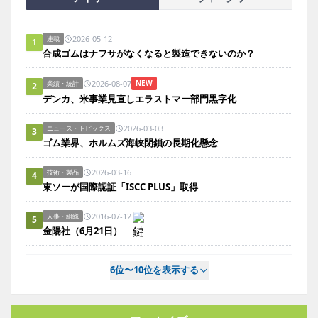
2026-05-12
連載
1
合成ゴムはナフサがなくなると製造できないのか？
2026-08-07
NEW
業績・統計
2
デンカ、米事業見直しエラストマー部門黒字化
2026-03-03
ニュース・トピックス
3
ゴム業界、ホルムズ海峡閉鎖の長期化懸念
2026-03-16
技術・製品
4
東ソーが国際認証「ISCC PLUS」取得
2016-07-12
人事・組織
5
金陽社（6月21日）
6位〜10位を表示する