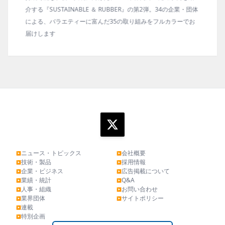
4の企業・団体
の動向、新製品・技術、原材料動向、設備・機械の紹介、
カラーでお
タビュー、海外企業情報、統計などをコンパクトに掲載し
ます。エッセイ（寄稿）も充実。
ニュース・トピックス
会社概要
▶
▶
技術・製品
採用情報
▶
▶
企業・ビジネス
広告掲載について
▶
▶
業績・統計
Q&A
▶
▶
人事・組織
お問い合わせ
▶
▶
業界団体
サイトポリシー
▶
▶
連載
▶
特別企画
▶