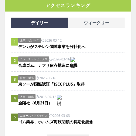
アクセスランキング
デイリー
ウィークリー
2026-03-12
企業・ビジネス
1
デンカがスチレン関連事業を分社化へ
2026-03-16
ニュース・トピックス
2
合成ゴム、ナフサ依存構造に危機
2026-03-16
技術・製品
3
東ソーが国際認証「ISCC PLUS」取得
2016-07-12
人事・組織
4
金陽社（6月21日）
2026-03-03
ニュース・トピックス
5
ゴム業界、ホルムズ海峡閉鎖の長期化懸念