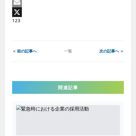
Line
Email
1
2
3
X
＜ 前の記事へ
一覧
次の記事へ ＞
関連記事