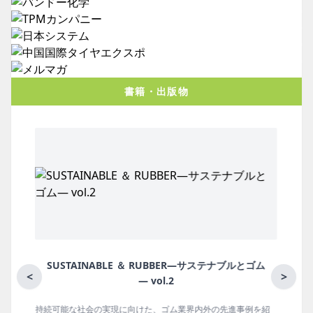
書籍・出版物
ブルとゴム
月刊ラバーインダストリー／単品
<
>
進事例を紹
ゴム報知新聞の姉妹誌。ゴム・エラストマー製品・市場分