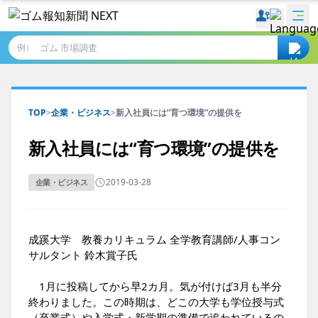
例）
TOP
>
企業・ビジネス
>
新入社員には“育つ環境”の提供を
新入社員には“育つ環境”の提供を
2019-03-28
企業・ビジネス
成蹊大学 教養カリキュラム 全学教育講師/人事コン
サルタント 鈴木賞子氏
1月に投稿
してから早2カ月。気が付けば3月も半分
終わりました。この時期は、どこの大学も学位授与式
（卒業式）や入学式・新学期の準備で追われているの