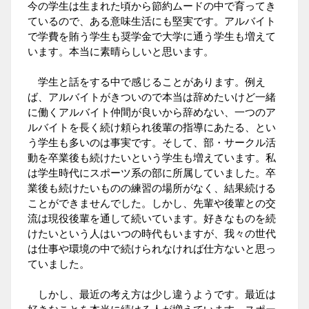
今の学生は生まれた頃から節約ムードの中で育ってき
ているので、ある意味生活にも堅実です。アルバイト
で学費を賄う学生も奨学金で大学に通う学生も増えて
います。本当に素晴らしいと思います。
学生と話をする中で感じることがあります。例え
ば、アルバイトがきついので本当は辞めたいけど一緒
に働くアルバイト仲間が良いから辞めない、一つのア
ルバイトを長く続け頼られ後輩の指導にあたる、とい
う学生も多いのは事実です。そして、部・サークル活
動を卒業後も続けたいという学生も増えています。私
は学生時代にスポーツ系の部に所属していました。卒
業後も続けたいものの練習の場所がなく、結果続ける
ことができませんでした。しかし、先輩や後輩との交
流は現役後輩を通して続いています。好きなものを続
けたいという人はいつの時代もいますが、我々の世代
は仕事や環境の中で続けられなければ仕方ないと思っ
ていました。
しかし、最近の考え方は少し違うようです。最近は
好きなことを本当に続ける人が増えています。スポー