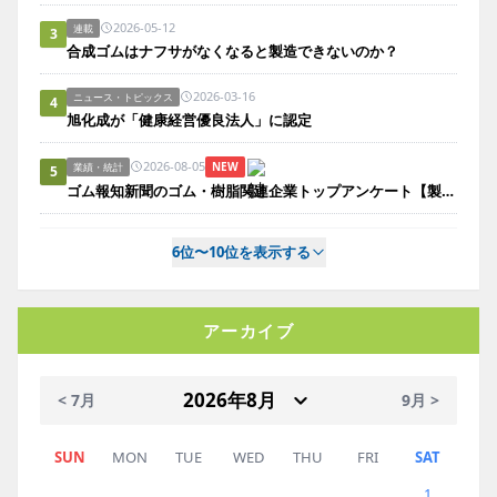
2026-05-12
連載
3
合成ゴムはナフサがなくなると製造できないのか？
2026-03-16
ニュース・トピックス
4
旭化成が「健康経営優良法人」に認定
2026-08-05
NEW
業績・統計
5
ゴム報知新聞のゴム・樹脂関連企業トップアンケート【製造業編】
6位〜10位を表示する
アーカイブ
< 7月
9月 >
SUN
MON
TUE
WED
THU
FRI
SAT
1