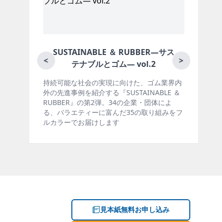
＆ RUBBER―サス
月刊ラバーインダストリー／単
<
>
 vol.2
向けた、ゴム業界内
ゴム報知新聞の姉妹誌。ゴム・エラスト
USTAINABLE ＆
製品・市場分野別の動向、新製品・技術
4の企業・団体によ
材料動向、設備・機械の紹介、インタビ
だ35の取り組みをフ
ー、海外企業情報、統計などをコンパク
掲載しています。エッセイ（寄稿）も充
見本紙無料お申し込み