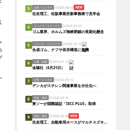
よ
2026-08-05
NEW
企業・ビジネス
3
住友理工、松阪事業所新事務棟で見学会
え
2026-03-03
ニュース・トピックス
4
ゴム業界、ホルムズ海峡閉鎖の長期化懸念
テ
2026-03-16
ニュース・トピックス
5
あ
合成ゴム、ナフサ依存構造に危機
が
2016-07-12
人事・組織
6
金陽社（6月21日）
ン
2026-03-12
企業・ビジネス
7
お
デンカがスチレン関連事業を分社化へ
2026-03-16
技術・製品
8
東ソーが国際認証「ISCC PLUS」取得
2026-08-06
NEW
技術・製品
9
住友理工、自動車用ホースがマルチスズキBREZZAに採用