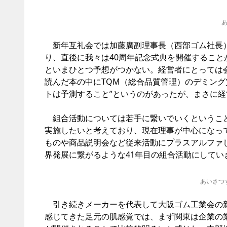
新年互礼会では加藤廣副理事長（西部ゴム社長）
り、直後に我々は40周年記念式典を開催するこ
といまひとつ予想がつかない。経営者にとっては
読んだ本の中にTQM（総合品質管理）のデミング
トは予測すること”というのがあったが、まさに
組合活動については若手に繋いでいくということ
実施したいと考えており、現在理事が中心になっ
ものや商品説明会など従来活動にプラスアルファ
界発展に繋がるような41年目の組合活動にしてい
あいさつ
引き続きメーカーを代表して大阪ゴム工業会の新
感じてきた足元の肌感覚では、まず関東は企業の