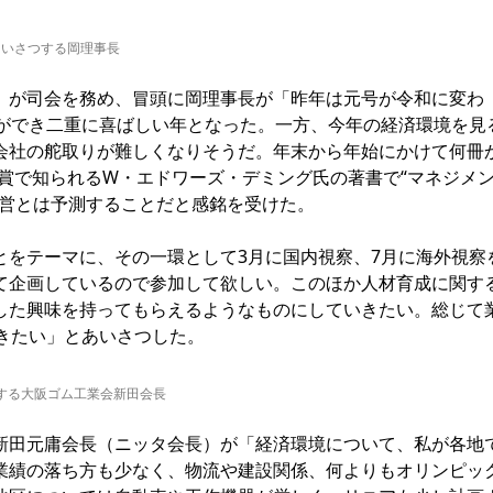
あいさつする岡理事長
が司会を務め、冒頭に岡理事長が「昨年は元号が令和に変わ
とができ二重に喜ばしい年となった。一方、今年の経済環境を見
会社の舵取りが難しくなりそうだ。年末から年始にかけて何冊
賞で知られるW・エドワーズ・デミング氏の著書で“マネジメ
経営とは予測することだと感銘を受けた。
をテーマに、その一環として3月に国内視察、7月に海外視察
て企画しているので参加して欲しい。このほか人材育成に関す
した興味を持ってもらえるようなものにしていきたい。総じて
きたい」とあいさつした。
する大阪ゴム工業会新田会長
田元庸会長（ニッタ会長）が「経済環境について、私が各地
業績の落ち方も少なく、物流や建設関係、何よりもオリンピッ