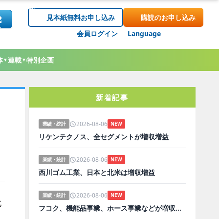
見本紙無料お申し込み
購読のお申し込み
会員ログイン
Language
体
連載
特別企画
▼
▼
新着記事
2026-08-06
業績・統計
NEW
リケンテクノス、全セグメントが増収増益
2026-08-06
業績・統計
NEW
西川ゴム工業、日本と北米は増収増益
2026-08-06
業績・統計
NEW
北
フコク、機能品事業、ホース事業などが増収増益