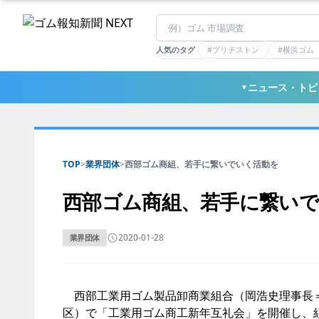
人気のタグ
#ブリヂストン
#横浜ゴム
#住友理工
#連載：マーケットアナリ
#三ツ星ベルト
#東ソー
ニュース・トピ
▼
TOP
>
業界団体
>
西部ゴム商組、若手に繋いでいく活動を
西部ゴム商組、若手に繋い
2020-01-28
業界団体
西部工業用ゴム製品卸商業組合（岡浩史理事長＝
区）で「工業用ゴム商工新年互礼会」を開催し、組