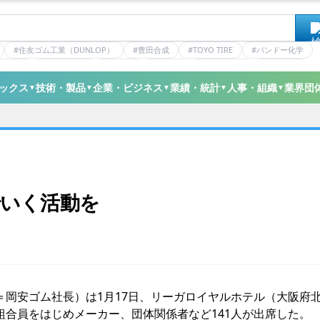
#住友ゴム工業（DUNLOP）
#豊田合成
#TOYO TIRE
#バンドー化学
ティクス
#日本ゼオン
#ニッタ
#デンカ
#ミシュラン
#三井化学
ックス
技術・製品
企業・ビジネス
業績・統計
人事・組織
業界団
▼
▼
▼
▼
▼
でいく活動を
岡安ゴム社長）は1月17日、リーガロイヤルホテル（大阪府
合員をはじめメーカー、団体関係者など141人が出席した。