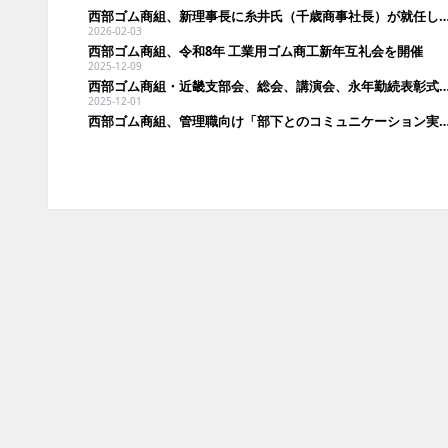
西部ゴム商組、新理事長に糸井氏（千歳商事社長）が就
2026-02-03
西部ゴム商組、令和8年 工業用ゴム商工新年互礼会を開催
2025-12-09
西部ゴム商組・近畿支部会、総会、講演会、永年勤続表彰式
2025-12-01
西部ゴム商組、管理職向け「部下とのコミュニケーション実