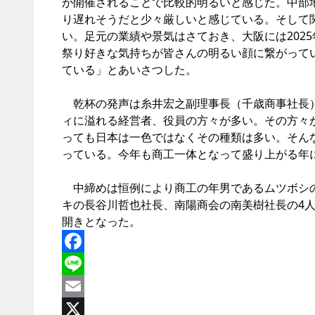
が開催されることで比較的明るいと感じた。中部
り遅れそうだと少々厳しいと感じている。そして
い。足元の業績や景気はさておき、大阪には202
祭り好きな気持ちが皆さんの明るい顔に繋がって
ている」とあいさつした。
乾杯の発声は糸井宏之副理事長（千歳商事社長）
ィに溢れる経営者、役員の方々が多い。その方々
っても日本は一色ではなくその種類は多い。そん
っている。今年も商工一体となって盛り上がる年
中締めは恒例により商工の年男であるムツボシの
キの長谷川哲也社長、南陽商会の南美樹社長の4
開きとなった。
Facebook
Line
Email