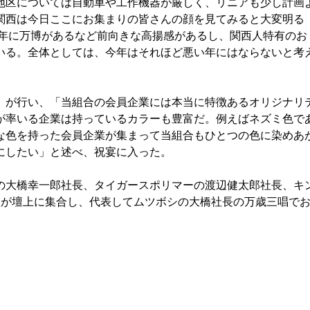
地区については自動車や工作機器が厳しく、リニアも少し計画
関西は今日ここにお集まりの皆さんの顔を見てみると大変明る
5年に万博があるなど前向きな高揚感があるし、関西人特有のお
いる。全体としては、今年はそれほど悪い年にはならないと考
が行い、「当組合の会員企業には本当に特徴あるオリジナリ
が率いる企業は持っているカラーも豊富だ。例えばネズミ色で
な色を持った会員企業が集まって当組合もひとつの色に染めあ
にしたい」と述べ、祝宴に入った。
大橋幸一郎社長、タイガースポリマーの渡辺健太郎社長、キ
人が壇上に集合し、代表してムツボシの大橋社長の万歳三唱で