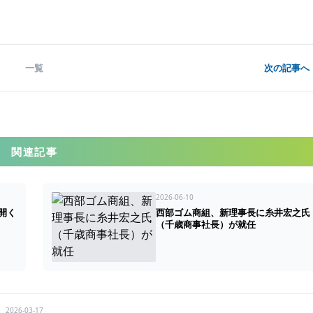
一覧
次の記事へ 
関連記事
2026-06-10
開く
西部ゴム商組、新理事長に糸井宏之氏
（千歳商事社長）が就任
2026-03-17