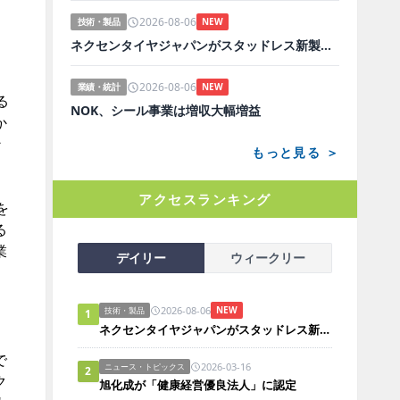
2026-08-06
技術・製品
NEW
ネクセンタイヤジャパンがスタッドレス新製品、日本市場にらみ開発
2026-08-06
業績・統計
NEW
る
NOK、シール事業は増収大幅増益
か
ン
もっと見る ＞
アクセスランキング
を
る
業
デイリー
ウィークリー
2026-08-06
NEW
技術・製品
1
ネクセンタイヤジャパンがスタッドレス新製品、日本市場にらみ開発
で
2026-03-16
ニュース・トピックス
2
ク
旭化成が「健康経営優良法人」に認定