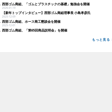
任し新体制へ
西部ゴム商組、「ゴムとプラスチックの基礎」勉強会を開催
2026-01-19
【新年トップインタビュー】西部ゴム商組理事長 小島孝彦氏
2025-12-09
、懇親会を開催
西部ゴム商組、ホース商工懇談会を開催
2025-12-01
践研修」を開催
西部ゴム商組、「第65回商品説明会」を開催
もっと見る 