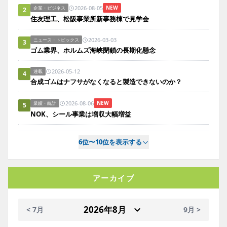
2026-08-05
NEW
企業・ビジネス
2
住友理工、松阪事業所新事務棟で見学会
2026-03-03
ニュース・トピックス
3
ゴム業界、ホルムズ海峡閉鎖の長期化懸念
2026-05-12
連載
4
合成ゴムはナフサがなくなると製造できないのか？
2026-08-06
NEW
業績・統計
5
NOK、シール事業は増収大幅増益
6位〜10位を表示する
アーカイブ
< 7月
9月 >