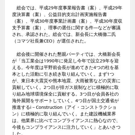
総会では、平成29年度事業報告書（案）、平成29年
度決算書（案）、公益目的支出計画実施報告書
（案）、平成30年度事業計画書（案）、平成30年度収
支予算書（案）、理事の選任に関する件―などが審議
され、承認された。総会では、新会長に大橋徹二氏
（コマツ社長兼CEO）が選任された。
総会後に開催された懇親パーティでは、大橋新会長
が「当工業会は1990年に発足し今年で設立29年を迎
える。今年度は平野前会長が進めてきた4つの柱を基
本とした活動に引き続き取り組んでいく。まず1つ
が、東日本大震災や熊本地震、大雨被害などの災害に
貢献していく。2つ目が排ガス規制などに積極的に取
り組み地球環境保全に貢献する。3つ目が会員各社の
海外展開をサポートしていく。4つ目が国土交通省が
推進するi－Construction（アイ・コンストラクショ
ン）に積極的に取り組んでいく。また建設機械業界
は、他業界に比べてコンプライアンスに熱心なので、
今後もコンプライアンスに注力していく」とあいさつ
した。