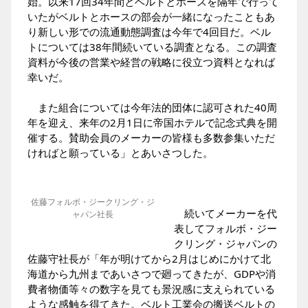
始。以来17回34年間とベルトとホースを隔年で行って
いたがベルトとホースの部会が一緒になったこともあ
り新しい形での流通動態調査は今年で4回目だ。ベル
トについては38年間続いている調査となる。この調査
資料が今後の営業や経営の戦略に役立つ資料となれば
幸いだ。
また組合については今年法的団体に認可された40周
年を迎え、来年の2月1日に帝国ホテルで記念式典を開
催する。賛助会員のメーカーの皆様も多数参集いただ
ければと願っている」とあいさつした。
佐藤フォルボ・ジークリング・ジ
続いてメーカーを代
ャパン社長
表してフォルボ・ジー
クリング・ジャパンの
佐藤守社長が「年が明けてから2月はじめにかけて北
海道から九州まであいさつで廻ってきたが、GDPや消
費者物価等々の数字を見ても景況感に支えられている
ような感触を得てきた。ベルト工業会の搬送ベルトの