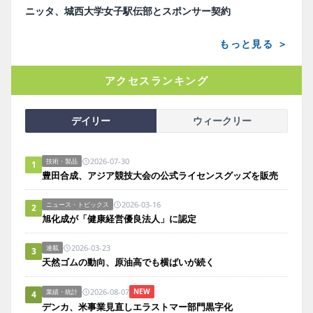
ニッタ、城西大学女子駅伝部とスポンサー契約
もっと見る ＞
アクセスランキング
デイリー
ウィークリー
2026-07-30
技術・製品
1
豊田合成、アジア競技大会の公式ライセンスグッズを販売
2026-03-16
ニュース・トピックス
2
旭化成が「健康経営優良法人」に認定
2026-03-23
連載
3
天然ゴムの動向、原油高でも横ばいが続く
2026-08-07
NEW
業績・統計
4
デンカ、米事業見直しエラストマー部門黒字化