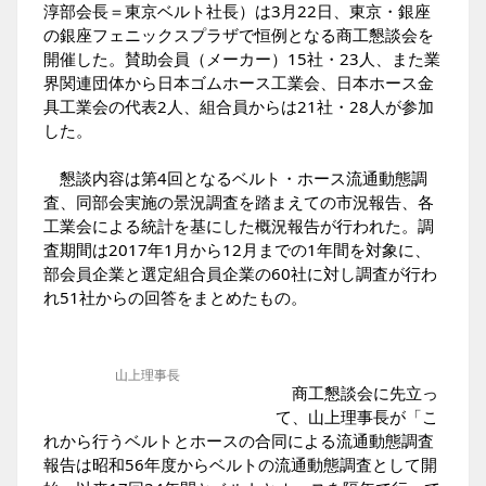
淳部会長＝東京ベルト社長）は3月22日、東京・銀座
の銀座フェニックスプラザで恒例となる商工懇談会を
開催した。賛助会員（メーカー）15社・23人、また業
界関連団体から日本ゴムホース工業会、日本ホース金
具工業会の代表2人、組合員からは21社・28人が参加
した。
懇談内容は第4回となるベルト・ホース流通動態調
査、同部会実施の景況調査を踏まえての市況報告、各
工業会による統計を基にした概況報告が行われた。調
査期間は2017年1月から12月までの1年間を対象に、
部会員企業と選定組合員企業の60社に対し調査が行わ
れ51社からの回答をまとめたもの。
山上理事長
商工懇談会に先立っ
て、山上理事長が「こ
れから行うベルトとホースの合同による流通動態調査
報告は昭和56年度からベルトの流通動態調査として開