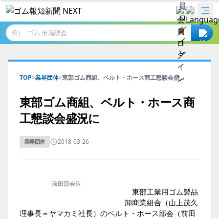
例）
TOP
>
業界団体
>
東部ゴム商組、ベルト・ホース商工懇談会盛...
東部ゴム商組、ベルト・ホース商
工懇談会盛況に
2018-03-26
業界団体
前田部会長
東部工業用ゴム製品
卸商業組合（山上茂久
理事長＝ヤマカミ社長）のベルト・ホース部会（前田