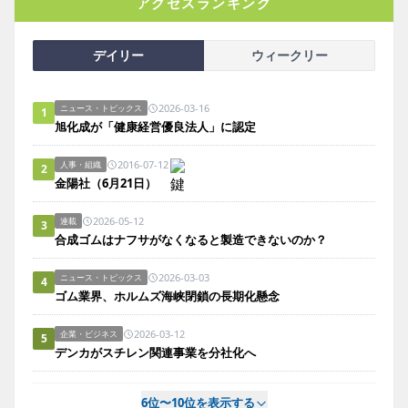
アクセスランキング
デイリー
ウィークリー
2026-03-16
ニュース・トピックス
1
旭化成が「健康経営優良法人」に認定
2016-07-12
人事・組織
2
金陽社（6月21日）
2026-05-12
連載
3
合成ゴムはナフサがなくなると製造できないのか？
2026-03-03
ニュース・トピックス
4
ゴム業界、ホルムズ海峡閉鎖の長期化懸念
2026-03-12
企業・ビジネス
5
デンカがスチレン関連事業を分社化へ
6位〜10位を表示する