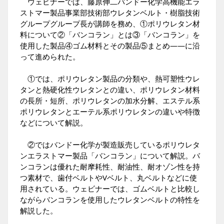
ウェビナーでは、藤原伸二バンドー化学高機能エラ
ストマー製品事業部技術部ウレタンベルト・樹脂技術
グループグループ長が講師を務め、①ポリウレタン材
料について②「バンコラン」とは③「バンコラン」を
使用した製品④ゴム材料とその製品⑤まとめ――に沿
って進められた。
①では、ポリウレタン製品の分類や、熱可塑性ウレ
タンと熱硬化性ウレタンとの違い、ポリウレタン材料
の長所・短所、ポリウレタンの加水分解、エステル系
ポリウレタンとエーテル系ポリウレタンの違いや特徴
などについて解説。
②ではバンドー化学が製造販売しているポリウレタ
ンエラストマー製品「バンコラン」について解説。バ
ンコランは優れた耐摩耗性、耐油性、耐オゾン性を持
つ素材で、歯付ベルトやVベルト、丸ベルトなどに使
用されている。ウェビナーでは、ゴムベルトと比較し
ながらバンコランを使用したウレタンベルトの特性を
解説した。