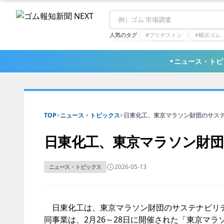
人気のタグ
#ブリヂストン
#横浜ゴム
#住友理工
#連載：マーケットアナリ
#三ツ星ベルト
#東ソー
ニュース・トピ
▼
TOP
>
ニュース・トピックス
>
日東化工、東京マラソン財団のサステナ
日東化工、東京マラソン財
2026-05-13
ニュース・トピックス
日東化工は、東京マラソン財団のサステナビリティ事
同事業は、2月26～28日に開催された「東京マラソ