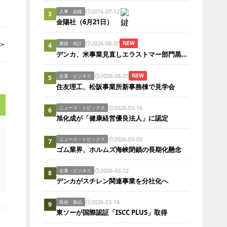
2016-07-12
人事・組織
3
金陽社（6月21日）
2026-08-07
＞
NEW
業績・統計
4
デンカ、米事業見直しエラストマー部門黒字化
2026-08-05
NEW
企業・ビジネス
5
住友理工、松阪事業所新事務棟で見学会
2026-03-16
ニュース・トピックス
6
旭化成が「健康経営優良法人」に認定
2026-03-03
ニュース・トピックス
7
ゴム業界、ホルムズ海峡閉鎖の長期化懸念
2026-03-12
企業・ビジネス
8
デンカがスチレン関連事業を分社化へ
2026-03-16
技術・製品
9
東ソーが国際認証「ISCC PLUS」取得