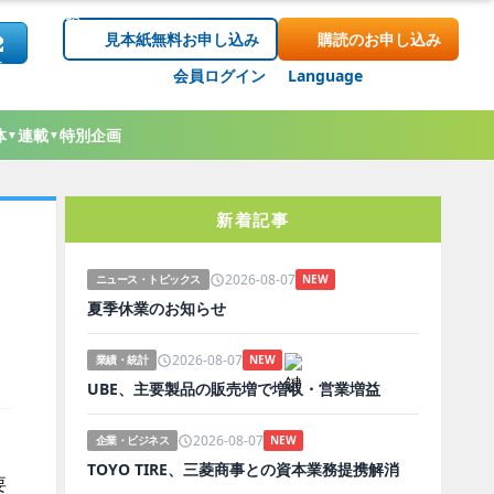
見本紙無料お申し込み
購読のお申し込み
会員ログイン
Language
体
連載
特別企画
▼
▼
新着記事
2026-08-07
ニュース・トピックス
NEW
夏季休業のお知らせ
2026-08-07
業績・統計
NEW
UBE、主要製品の販売増で増収・営業増益
2026-08-07
企業・ビジネス
NEW
TOYO TIRE、三菱商事との資本業務提携解消
要