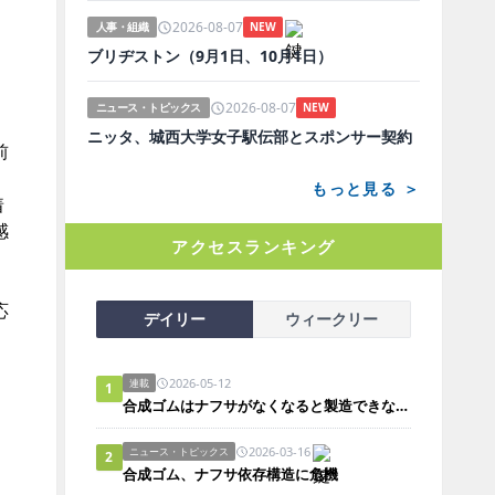
イ
2026-08-07
人事・組織
NEW
ブリヂストン（9月1日、10月1日）
2026-08-07
ニュース・トピックス
NEW
ニッタ、城西大学女子駅伝部とスポンサー契約
前
。
もっと見る ＞
着
感
アクセスランキング
応
デイリー
ウィークリー
2026-05-12
連載
1
合成ゴムはナフサがなくなると製造できないのか？
2026-03-16
ニュース・トピックス
2
合成ゴム、ナフサ依存構造に危機