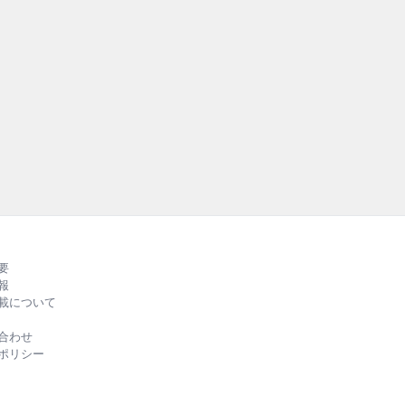
持続可
外の先進
RUBB
る、バ
ルカラ
要
報
載について
合わせ
ポリシー