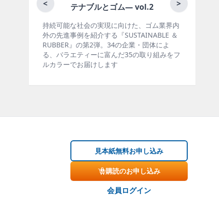
月刊ラバーインダ
<
>
テナブルとゴム― vol.2
能な社会の実現に向けた、ゴム業界内
ゴム報知新聞の姉妹誌
事例を紹介する『SUSTAINABLE ＆
製品・市場分野別の動
ER』の第2弾。34の企業・団体によ
材料動向、設備・機械
ラエティーに富んだ35の取り組みをフ
ー、海外企業情報、統
ーでお届けします
掲載しています。エッ
見本紙無料お申し込み
購読のお申し込み
会員ログイン