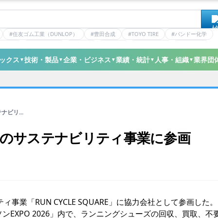
#住友ゴム工業（DUNLOP）
#豊田合成
#TOYO TIRE
#バンドー化学
ティクス
#日本ゼオン
#ニッタ
#デンカ
#ミシュラン
#三井化学
ックス
技術・製品
企業・ビジネス
業績・統計
人事・組織
業界団
▼
▼
▼
▼
▼
ビリ...
団のサステナビリティ事業に参画
業「RUN CYCLE SQUARE」に協力会社として参画した。
ンEXPO 2026」内で、ランニングシューズの回収、買取、不