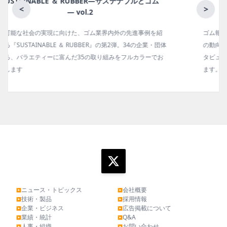
月刊ラバーインダストリー／単品
<
>
ゴム報知新聞の姉妹誌。ゴム・エラストマー製品・市場分野別
の動向、新製品・技術、原材料動向、設備・機械の紹介、イン
タビュー、海外企業情報、統計などをコンパクトに掲載してい
ます。エッセイ（寄稿）も充実。
ニュース・トピックス
会社概要
▶
▶
技術・製品
採用情報
▶
▶
企業・ビジネス
広告掲載について
▶
▶
業績・統計
Q&A
▶
▶
人事・組織
お問い合わせ
▶
▶