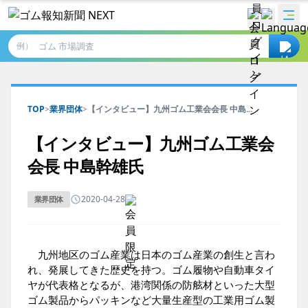
例）
TOP
>
業界団体
>
【インタビュー】九州ゴム工業会会長 中島...
【インタビュー】九州ゴム工業会
会長 中島幹雄氏
2020-04-28
業界団体
九州地区のゴム産業は日本のゴム産業の創生と言わ
れ、発展してきた歴史を持つ。ゴム履物や自動車タイ
ヤが代表格となるが、港湾関係の防舷材といった大型
ゴム製品からパッキンなど大量生産型の工業用ゴム製