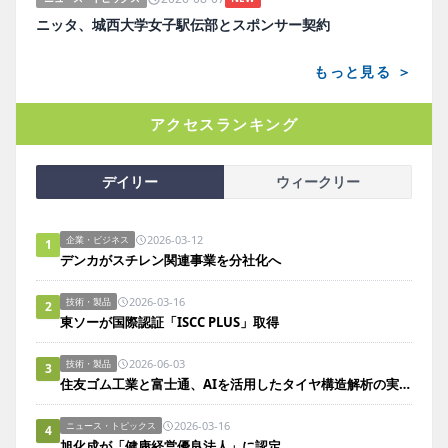
ニッタ、城西大学女子駅伝部とスポンサー契約
もっと見る ＞
アクセスランキング
デイリー
ウィークリー
2026-03-12
企業・ビジネス
1
デンカがスチレン関連事業を分社化へ
2026-03-16
技術・製品
2
東ソーが国際認証「ISCC PLUS」取得
2026-06-03
技術・製品
3
住友ゴム工業と富士通、AIを活用したタイヤ構造解析の実証実験において所要時間を約90％短縮
2026-03-16
ニュース・トピックス
4
旭化成が「健康経営優良法人」に認定