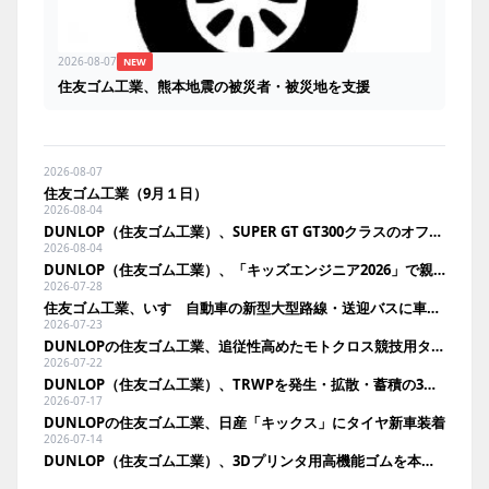
2026-08-07
NEW
住友ゴム工業、熊本地震の被災者・被災地を支援
2026-08-07
住友ゴム工業（9月１日）
2026-08-04
DUNLOP（住友ゴム工業）、SUPER GT GT300クラスのオフィシャルタイヤサプライヤーに決定
2026-08-04
DUNLOP（住友ゴム工業）、「キッズエンジニア2026」で親子にタイヤの役割をクイズ形式で啓発
2026-07-28
住友ゴム工業、いすゞ自動車の新型大型路線・送迎バスに車輪脱落予兆検知を展開
2026-07-23
DUNLOPの住友ゴム工業、追従性高めたモトクロス競技用タイヤ発売
2026-07-22
DUNLOP（住友ゴム工業）、TRWPを発生・拡散・蓄積の3段階で検証。空力回収や蓄積分析で環境負荷低減へ
2026-07-17
DUNLOPの住友ゴム工業、日産「キックス」にタイヤ新車装着
2026-07-14
DUNLOP（住友ゴム工業）、3Dプリンタ用高機能ゴムを本格事業化。11月に国内法人向け発売へ