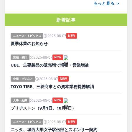
もっと見る ＞
新着記事
2026-08-07
ニュース・トピックス
NEW
夏季休業のお知らせ
2026-08-07
業績・統計
NEW
UBE、主要製品の販売増で増収・営業増益
2026-08-07
企業・ビジネス
NEW
TOYO TIRE、三菱商事との資本業務提携解消
2026-08-07
人事・組織
NEW
ブリヂストン（9月1日、10月1日）
2026-08-07
ニュース・トピックス
NEW
ニッタ、城西大学女子駅伝部とスポンサー契約