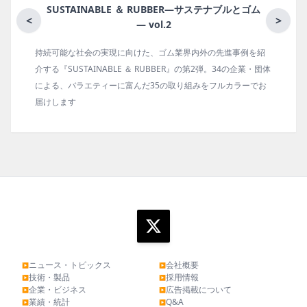
SUSTAINABLE ＆ RUBBER―サステナブルとゴム
<
>
― vol.2
持続可能な社会の実現に向けた、ゴム業界内外の先進事例を紹
ゴム
介する『SUSTAINABLE ＆ RUBBER』の第2弾。34の企業・団体
の動
による、バラエティーに富んだ35の取り組みをフルカラーでお
タビ
届けします
ます
ニュース・トピックス
会社概要
▶
▶
技術・製品
採用情報
▶
▶
企業・ビジネス
広告掲載について
▶
▶
業績・統計
Q&A
▶
▶