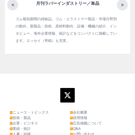
月刊ラバーインダストリー／単品
<
>
ゴム報知新聞の姉妹誌。ゴム・エラストマー製品・市場分野別
の動向、新製品・技術、原材料動向、設備・機械の紹介、イン
タビュー、海外企業情報、統計などをコンパクトに掲載してい
ます。エッセイ（寄稿）も充実。
ニュース・トピックス
会社概要
▶
▶
技術・製品
採用情報
▶
▶
企業・ビジネス
広告掲載について
▶
▶
業績・統計
Q&A
▶
▶
人事・組織
お問い合わせ
▶
▶