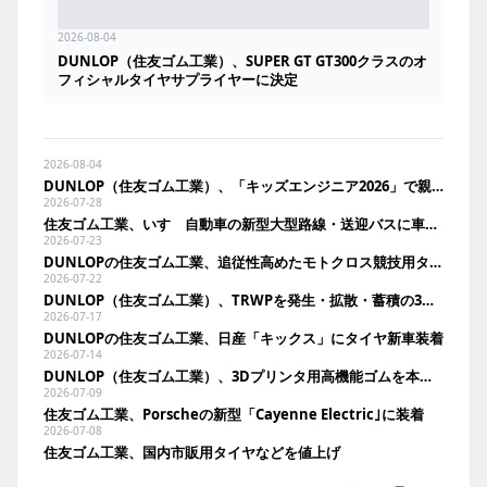
2026-08-04
DUNLOP（住友ゴム工業）、SUPER GT GT300クラスのオ
フィシャルタイヤサプライヤーに決定
2026-08-04
DUNLOP（住友ゴム工業）、「キッズエンジニア2026」で親子にタイヤの役割をクイズ形式で啓発
2026-07-28
住友ゴム工業、いすゞ自動車の新型大型路線・送迎バスに車輪脱落予兆検知を展開
2026-07-23
DUNLOPの住友ゴム工業、追従性高めたモトクロス競技用タイヤ発売
2026-07-22
DUNLOP（住友ゴム工業）、TRWPを発生・拡散・蓄積の3段階で検証。空力回収や蓄積分析で環境負荷低減へ
2026-07-17
DUNLOPの住友ゴム工業、日産「キックス」にタイヤ新車装着
2026-07-14
DUNLOP（住友ゴム工業）、3Dプリンタ用高機能ゴムを本格事業化。11月に国内法人向け発売へ
2026-07-09
住友ゴム工業、Porscheの新型「Cayenne Electric｣に装着
2026-07-08
住友ゴム工業、国内市販用タイヤなどを値上げ