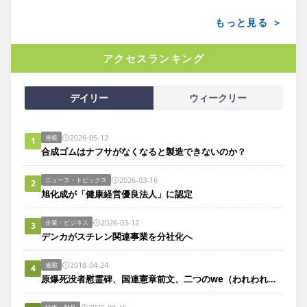
もっと見る ＞
アクセスランキング
デイリー
ウィークリー
2026-05-12
連載
1
合成ゴムはナフサがなくなると製造できないのか？
2026-03-16
ニュース・トピックス
2
旭化成が「健康経営優良法人」に認定
2026-03-12
企業・ビジネス
3
デンカがスチレン関連事業を分社化へ
2018-04-24
連載
4
原爆死没者慰霊碑、国連憲章前文、二つのwe（われわれ／われら）。