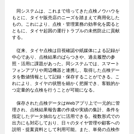
同システムは、これまで培ってきた点検ノウハウを
もとに、タイヤ販売店のニーズを踏まえて商用化した
もの。これにより、点検・管理業務の効率化を図ると
ともに、タイヤ起因の運行トラブルの未然防止に貢献
する。
従来、タイヤ点検は目視確認や紙媒体による記録が
中心であり、点検結果のばらつきや、過去履歴の参
照・活用に課題があった。同システムでは、スマート
フォンアプリや周辺機器と連携し、取得した点検デー
タを数値情報として記録・保存することができる。こ
れにより、タイヤの状態を細かく把握でき、客観的か
つ定量的な点検を行うことが可能になる。
保存された点検データはWebアプリ上で一元的に管
理され、点検結果報告書の作成や実績の集計、条件を
指定したデータ抽出などに活用できる。複数形式での
出力にも対応しており、日々のタイヤ管理や顧客への
説明・提案資料として利用可能。また、単発の点検作