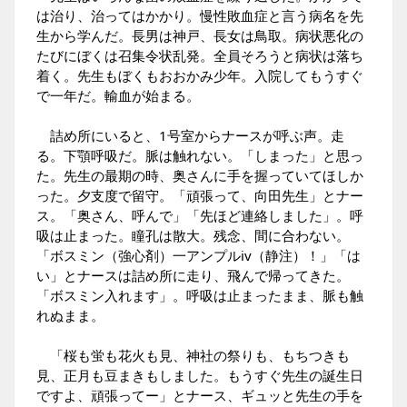
は治り、治ってはかかり。慢性敗血症と言う病名を先
生から学んだ。長男は神戸、長女は鳥取。病状悪化の
たびにぼくは召集令状乱発。全員そろうと病状は落ち
着く。先生もぼくもおおかみ少年。入院してもうすぐ
で一年だ。輸血が始まる。
詰め所にいると、1号室からナースが呼ぶ声。走
る。下顎呼吸だ。脈は触れない。「しまった」と思っ
た。先生の最期の時、奥さんに手を握っていてほしか
った。夕支度で留守。「頑張って、向田先生」とナー
ス。「奥さん、呼んで」「先ほど連絡しました」。呼
吸は止まった。瞳孔は散大。残念、間に合わない。
「ボスミン（強心剤）一アンプルiv（静注）！」「は
い」とナースは詰め所に走り、飛んで帰ってきた。
「ボスミン入れます」。呼吸は止まったまま、脈も触
れぬまま。
「桜も蛍も花火も見、神社の祭りも、もちつきも
見、正月も豆まきもしました。もうすぐ先生の誕生日
ですよ、頑張ってー」とナース、ギュッと先生の手を