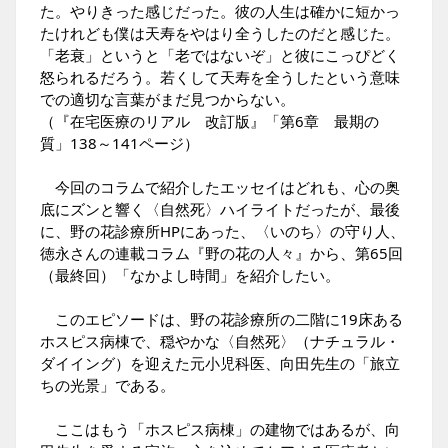
た。やりきった感じだった。彼の人生は確かに短かっ
たけれども僕は天寿をやはり全うしたのだと感じた。
「老衰」というと「老ではないぞ」と彼にこっぴどく
怒られるだろう。若くして天寿を全うしたという意味
での適切な言葉がまだ見つからない。
（『在宅医療のリアル 改訂版』「第6章 最期の
質」138～141ページ）
今回のコラムで紹介したエッセイはどれも、心の奥
底にズンと響く〈自然死〉ハイライトだったが、最後
に、野の花診療所HPにあった、
〈いのち〉の守り人
、
徳永さんの連載コラム『野の花の人々』から、第65回
（最終回）「なかよし時間」を紹介したい。
このエピソードは、野の花診療所の二階に19床ある
ホスピス病棟で、穏やかな〈自然死〉（ナチュラル・
ダイイング）を迎えた元小児科医、向田先生の「旅立
ちの光景」である。
ここはもう「ホスピス病棟」の建物ではあるが、向