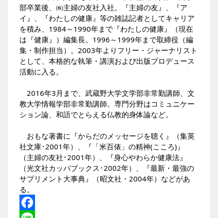
部卒業後、㈱主婦の友社入社。『主婦の友』、『ア
イ』、『わたしの健康』等の雑誌記者としてキャリア
を積み、1984～1990年まで『わたしの健康』（現在
は『健康』）編集長。1996～1999年まで取締役（編
集・制作担当）。2003年よりフリー・ジャーナリスト
として、本格的な執筆・講演および出版プロデュース
活動に入る。
2016年3月まで、武蔵野大学文学部非常勤講師、文
教大学情報学部非常勤講師。専門分野はコミュニケー
ション論、和語でとらえる仏教的身体論など。
おもな著書に『からだのメッセージを聴く』（集英
社文庫･2001年）、『「米百俵」の精神(こころ)』
（主婦の友社･2001年）、『身心やわらか健康法』
（光文社カッパブックス･2002年）、『最新・最強の
サプリメント大事典』（昭文社・2004年）などがあ
る。