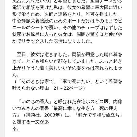
風呂に入りたいの」と希望しました。担当ナースから
電話で相談を受けた私は、彼女の希望に最大限に近い
形で沿うため、医師と連絡をとり、許可を得ました。
中心静脈栄養接続のためのポートだけはそのままでビ
ニールのシートで覆い、その他のチューブははずした
状態でお風呂に入った彼女は、周囲が驚くほど伸びや
かでリラックスした表情になりました。
翌日、彼女は逝きました。両親が用意した晴れ着を
きて、とても和らいだ顔をしていました。ふっと起き
上がりそうな若く美しいいその姿を私は忘れられませ
ん。
（『そのときは家で』「家で死にたい」という希望を
叶えられない理由 21～22ページ）
「いのちの番人」と呼ばれた在宅ホスピス医、内藤
いづみさんの著書『最高に幸せな生き方 死の迎え
方』（講談社、2003年）に、「静かで平和な旅立ち」
と題する一文があ
る