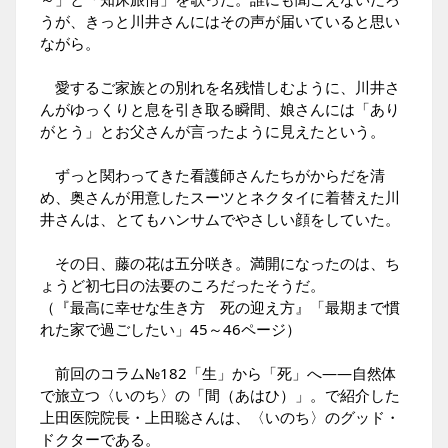
うが、きっと川井さんにはその声が届いていると思い
ながら。
愛するご家族との別れを名残惜しむように、川井さ
んがゆっくりと息を引き取る瞬間、娘さんには「あり
がとう」とお父さんが言ったように見えたという。
ずっと関わってきた看護師さんたちがからだを清
め、奥さんが用意したスーツとネクタイに着替えた川
井さんは、とてもハンサムでやさしい顔をしていた。
その日、藤の花は五分咲き。満開になったのは、ち
ょうど初七日の法要のころだったそうだ。
（『最高に幸せな生き方 死の迎え方』「最期まで慣
れた家で過ごしたい」45～46ページ）
前回のコラム№182
「生」から「死」へ――自然体
で旅立つ〈いのち〉の「間（あはひ）」
。で紹介した
上田医院院長・上田聡さんは、
〈いのち〉のグッド・
ドクター
である。