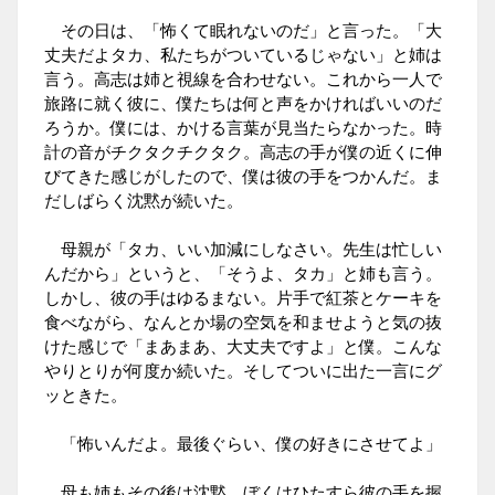
その日は、「怖くて眠れないのだ」と言った。「大
丈夫だよタカ、私たちがついているじゃない」と姉は
言う。高志は姉と視線を合わせない。これから一人で
旅路に就く彼に、僕たちは何と声をかければいいのだ
ろうか。僕には、かける言葉が見当たらなかった。時
計の音がチクタクチクタク。高志の手が僕の近くに伸
びてきた感じがしたので、僕は彼の手をつかんだ。ま
だしばらく沈黙が続いた。
母親が「タカ、いい加減にしなさい。先生は忙しい
んだから」というと、「そうよ、タカ」と姉も言う。
しかし、彼の手はゆるまない。片手で紅茶とケーキを
食べながら、なんとか場の空気を和ませようと気の抜
けた感じで「まあまあ、大丈夫ですよ」と僕。こんな
やりとりが何度か続いた。そしてついに出た一言にグ
ッときた。
「怖いんだよ。最後ぐらい、僕の好きにさせてよ」
母も姉もその後は沈黙。ぼくはひたすら彼の手を握