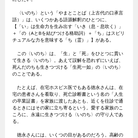
〈いのち〉という「やまとことば（上古代の口承言
語）」は、いくつかある語源解釈のひとつに、
【「い」は生命力を生み出す「いき（息・息吹く）」
＋「の（AとBを結びつける格助詞）＋「ち」はスピリ
チュアルな力を意味する「ち（霊）」】がある。
この〈いのち〉は、「生」と「死」をひとつに貫い
て生きる〈いのち〉。あえて誤解を恐れずにいえば、
死んだのちも生きつづける「生死一如」の〈いのち〉
のことである。
たとえば、在宅ホスピス医でもある徳永さんは、在
宅の患者さんを看取り、死亡診断書という名の「人生
の卒業証書」を家族に渡したあとも、近くを往診で通
るときにはその家に立ち寄るという。愛する家族のこ
ころに、永遠に生きつづける〈いのち〉の守り人であ
る。
徳永さんには、いくつの目があるのだろう。高齢の