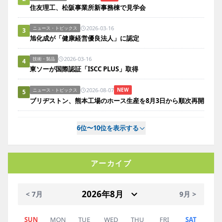
住友理工、松阪事業所新事務棟で見学会
2026-03-16
ニュース・トピックス
3
旭化成が「健康経営優良法人」に認定
2026-03-16
技術・製品
4
東ソーが国際認証「ISCC PLUS」取得
2026-08-07
NEW
ニュース・トピックス
5
ブリヂストン、熊本工場のホース生産を8月3日から順次再開
6位〜10位を表示する
アーカイブ
< 7月
9月 >
SUN
MON
TUE
WED
THU
FRI
SAT