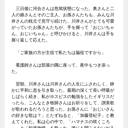
三日後に河合さんは危篤状態になった。奥さんと二
人の娘さんとそのご主人、お孫さんたちも、みんな川
井さんの枕元で見守り続けた。川井さんがとても可愛
がっていたお孫さんたちが、手を握って「おじいちゃ
ん、おじいちゃん」と呼びかけると、川井さんは手を
握り返して応えた。
「ご家族の方が主役で私たちは脇役ですから」
看護師さんは部屋の隅に座って、夜中もつき添っ
た。
翌朝、川井さんは川井さんの人生にふさわしく、静
かに平和に息を引き取った。最期の深くて長い呼吸が
しばらく続き、私がホスピスの勉強をしたイギリスだ
ったら、こんなとき牧師さんはお祈りをして、讃美歌
が歌われるだろうと思った。お孫さんに「おじいさん
の好きな歌は？」とたずねると、「加藤登紀子」と教
えてくれた。私は心の中で、「ハマナスの咲くころ
～」と「知床旅情」を歌った。誰にも聞こえないだろ