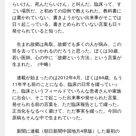
らいけん、死んだらいけん」と叫んだ。臨床って、す
ごい場所だ、と初めての症例で教えられた。教科書に
は書かれていない、書きようがない出来事がそこでは
日々起こっている。書きとめられていない言葉も日々
発せられていると知った。
生まれ故郷は鳥取。故郷でも多くの人が病み、この
世を去っていかれるのだろうと思った。ぼくは30歳、
若い医師。心の中に「故郷という方法」という言葉が
生まれた。
（中略）
連載が始まったのは2012年4月。ぼくは64歳。もう
11年半も前のことになる。臨床の日常を綴っていっ
た。臨床というフィールドでいろんな患者さんや家族
に出会い、そこで起こった出来事や発せられた言葉、
発せられる前の言葉を、ただ臨床報告として綴った。
正当化をなるべく避けて、ただ事実を綴った。今回の
原稿もそんな中で生まれていった。
新聞に連載
（朝日新聞中国地方4県版）
した最初の