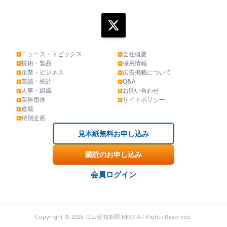
ニュース・トピックス
会社概要
▶
▶
技術・製品
採用情報
▶
▶
企業・ビジネス
広告掲載について
▶
▶
業績・統計
Q&A
▶
▶
人事・組織
お問い合わせ
▶
▶
業界団体
サイトポリシー
▶
▶
連載
▶
特別企画
▶
見本紙無料お申し込み
購読のお申し込み
会員ログイン
Copyright © 2026 ゴム報知新聞 NEXT All Rights Reserved.