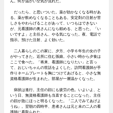
ん。何か温かい空気が流れた。
だったら、と思いついた。薬が効かなくなる時があ
る。薬が飲めなくなることもある。安定剤の注射が苦
しさをやわらげることがあって、いつもはできない
が、元看護師の奥さんになら頼める、と思った。「い
いですよ」と主任さん、やる気になった。夜、電話で
指示。預けた注射、よく効いた。
二人暮らしのこの家に、夕方、小学６年生の女の子
がやってきた。近所に住む孫娘。小さい時から夕食は
ここで食べた。「将来、看護師になりたい」と言っ
て、おじいちゃんの世話をよくした。訪問看護師が手
作りネームプレートを胸につけてあげると、小さな無
資格看護師が生まれた。部屋が一層温かくなった。
病状は進行。主任の顔にも疲労の色。いよいよ、と
いう日、無資格看護師も当直することになった。主任
の顔が急にほっと明るくなった。「二人でみてあげよ
うね」。翌朝の四時半、患者さんは元と未の二人の看
護師に看取られた。