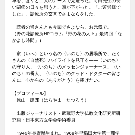
車を、ぼくと二人のナースで見送った。向田先生の長
い闘病の日々を思うと、頭が下がった。「ご苦労様で
した」。診療所の玄関でさよならをした。
読者の皆さんとも今回でさよなら、お元気で。
（野の花診療所HPコラム『野の花の人々』最終回「な
かよし時間」）
家（いへ）という名の〈いのち〉の居場所で、たく
さんの〈自然死〉ハイライトを見守る――〈いのち〉
の守り人、〈いのち〉のメッセンジャーナース、〈い
のち〉の番人、〈いのち〉のグッド・ドクターの皆さ
んに、心からの〈ありがとう〉を捧げたい。
【プロフィール】
原山 建郎（はらやま たつろう）
出版ジャーナリスト・武蔵野大学仏教文化研究所研
究員・日本東方医学会学術委員
1946年長野県生まれ。1968年早稲田大学第一商学