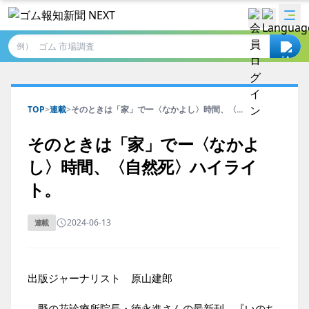
例）
TOP
>
連載
>
そのときは「家」でー〈なかよし〉時間、〈...
そのときは「家」でー〈なかよ
し〉時間、〈自然死〉ハイライ
ト。
2024-06-13
連載
出版ジャーナリスト 原山建郎
野の花診療所院長・徳永進さんの最新刊、『いのち