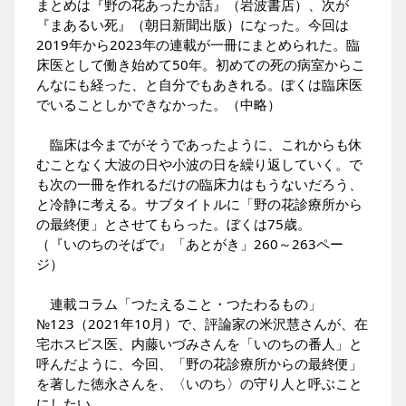
まとめは『野の花あったか話』（岩波書店）、次が
『まあるい死』（朝日新聞出版）になった。今回は
2019年から2023年の連載が一冊にまとめられた。臨
床医として働き始めて50年。初めての死の病室からこ
んなにも経った、と自分でもあきれる。ぼくは臨床医
でいることしかできなかった。
（中略）
臨床は今までがそうであったように、これからも休
むことなく大波の日や小波の日を繰り返していく。で
も次の一冊を作れるだけの臨床力はもうないだろう、
と冷静に考える。サブタイトルに「野の花診療所から
の最終便」とさせてもらった。ぼくは75歳。
（『いのちのそばで』「あとがき」260～263ペー
ジ）
連載コラム「つたえること・つたわるもの」
№123（2021年10月）で、評論家の米沢慧さんが、在
宅ホスピス医、内藤いづみさんを
「いのちの番人」
と
呼んだように、今回、「野の花診療所からの最終便」
を著した徳永さんを、
〈いのち〉の守り人
と呼ぶこと
にしたい。