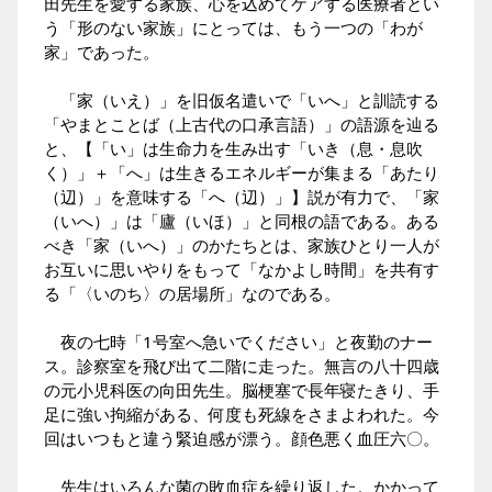
田先生を愛する家族、心を込めてケアする医療者とい
う「形のない家族」にとっては、もう一つの「わが
家」であった。
「家（いえ）」を旧仮名遣いで「いへ」と訓読する
「やまとことば（上古代の口承言語）」の語源を辿る
と、【「い」は生命力を生み出す「いき（息・息吹
く）」＋「へ」は生きるエネルギーが集まる「あたり
（辺）」を意味する「へ（辺）」】説が有力で、「家
（いへ）」は「廬（いほ）」と同根の語である。ある
べき「家（いへ）」のかたちとは、家族ひとり一人が
お互いに思いやりをもって「なかよし時間」を共有す
る
「〈いのち〉の居場所」
なのである。
夜の七時「1号室へ急いでください」と夜勤のナー
ス。診察室を飛び出て二階に走った。無言の八十四歳
の元小児科医の向田先生。脳梗塞で長年寝たきり、手
足に強い拘縮がある、何度も死線をさまよわれた。今
回はいつもと違う緊迫感が漂う。顔色悪く血圧六〇。
先生はいろんな菌の敗血症を繰り返した。かかって