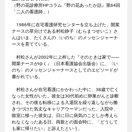
（野の花診療所HPコラム『野の花あったか話』第64回
「二人の看護師」）
1986年に在宅看護研究センターを立ち上げた、開業
ナースの草分けである村松静子（むらまつせいこ）さ
んはいま、たくさんの
〈いのち〉のメッセンジャーナ
ース
を育てている。
村松さんが2002年に上梓した『そのときは家で――
開業ナースがゆく』（日本看護協会出版会）に、〈い
のち〉のメッセンジャーナースとしてのエピソードが
書かれている。
村松さんが在宅看護にかかわった中に、38歳で亡く
なった女性がいた。彼女は30代初めに卵巣がんと診断
され、その後も転移による入退院を繰り返しながら働
きつづけた気丈なキャリアウーマンだった。入院中、
個室に移った彼女は、日に日に病気のことしか考えら
れなくなったある日、両親との面会時に、「どうして
も家に帰りたい」と訴えたという。