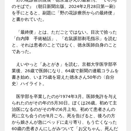
のそばで』（朝日新聞出版、2024年2月28日第一刷）
を手にとると、副題に「野の花診療所からの最終便」
と書かれていた。
「最終便」とは、ただごとではない。目次で拾った
「白内障 手術秘話」、「右鼠蹊部剃毛指示」を読む
と、それは患者のことではなく、徳永医師自身のこと
であった。
えいやっと「あとがき」を読む。京都大学医学部卒
業後、26歳で医師になり、64歳で新聞の連載コラムを
書き始め、いま75歳を迎えた徳永さん50年の〈自分
史〉ハイライト。
医学部を卒業したのが1974年3月。医師免許を与え
られたのがその年の5月30日。ぼくは26歳。初めて主
治医になるのがその年の6月上旬。初めて患者さんの
死に立ち会うのが8月ごろ。死を告げると、後ろの方
から娘さんが急にベッドに走り寄り、もう亡くなった
60歳の患者さんにしがみついて「お父ちゃん、死んだ