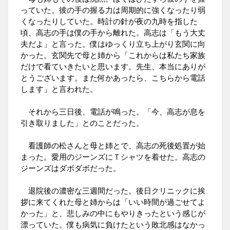
っていた。彼の手の握る力は周期的に強くなったり弱
くなったりしていた。時計の針が夜の九時を指した
頃、高志の手は僕の手から離れた。高志は「もう大丈
夫だよ」と言った。僕はゆっくり立ち上がり玄関に向
かった。玄関先で母と姉から「これからは私たち家族
だけで看ていきたいと思います。先生、本当にありが
とうございます。また何かあったら、こちらから電話
します」と言われた。
それから三日後、電話が鳴った。「今、高志が息を
引き取りました」とのことだった。
看護師の松さんと母と姉とで、高志の死後処置が始
まった。愛用のジーンズにＴシャツを着せた。高志の
ジーンズはダボダボだった。
退院後の濃密な三週間だった。後日クリニックに挨
拶に来てくれた母と姉からは「いい時間が過ごせてよ
かった」と、悲しみの中にもやりきったという感じが
漂っていた。僕も病気に負けたという敗北感はなかっ