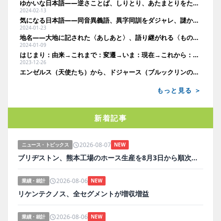
ゆかいな日本語――逆さことば、しりとり、あたまとりをたのしむ。
2024-02-13
気になる日本語――同音異義語、異字同訓をダジャレ、謎かけであそぶ。
2024-01-23
地名――大地に記された〈あしあと〉、語り継がれる〈ものがたり〉。
2024-01-09
はじまり：由来→これまで：変遷→いま：現在→これから：将来。
2023-12-26
エンゼルス（天使たち）から、ドジャース（ブルックリンの子ら）へ。
もっと見る ＞
新着記事
2026-08-07
ニュース・トピックス
NEW
ブリヂストン、熊本工場のホース生産を8月3日から順次再開
2026-08-06
業績・統計
NEW
リケンテクノス、全セグメントが増収増益
2026-08-06
業績・統計
NEW