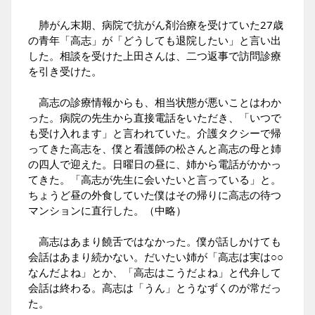
肺がん末期、病院で抗がん剤治療を受けていた27歳
の青年「高志」が「どうしても退院したい」と言い出
した。相談を受けた上田さんは、二つ返事で訪問診療
を引き受けた。
高志の診療情報からも、相当状態が悪いことはわか
った。病院の先生から直接電話をいただき、「いつで
も受け入れます」と言われていた。介護タクシーで帰
ってきた高志を、僕と看護師の松さんと高志の母と姉
の四人で迎えた。日曜日の昼に、姉から電話がかかっ
てきた。「高志が先生に会いたいと言っている」と。
ちょうど昼の外食していた僕はその帰りに高志の待つ
マンションに直行した。
（中略）
高志はあまり饒舌ではなかった。僕が話しかけても
会話はあまり続かない。だいたい姉が「高志は実は○○
なんだよね」とか、「高志はこうだよね」と代弁して
会話は終わる。高志は「うん」とうなずくのが常だっ
た。