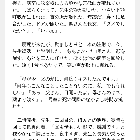
握る。病室に弦楽器による静かな宗教曲が流れてい
た。しばらくたって、先生の顎が動いた。小さい下顎
呼吸が生まれた。首の脈が触れた。奇跡だ。廊下に足
音がした。ドアが開いた。奥さんと長女。「ダメでし
たか？」、「いいえ」。
一度死が来たが、励ましと曲と一本の注射で、今、
先生復活、と説明した。｢ああよかった｣奥さん、顔を
崩す。あとを三人に任せた。ぼくは他の病室を回診し
た。遠く1号室あたりで、笑い声が廊下に漏れる。
「母が今、父の頬に、何度もキスしたんですよ」
「何年もこんなことしたことないのに、私。でもうれ
しい」「あっ、父さん、目開いたよ。母さんのキス、
薬より効く」。1号室に死の間際のなかよし時間が流
れた。
二時間後、先生、二回目の、ほんとの他界。零時を
回って長男到着。「父も母もいい顔で、感謝です」と
穏やかな口調だった。夜半すぎ、先生と長男が乗った