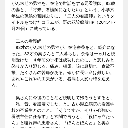
がん末期の男性を、在宅で世話をする元看護師、82歳
の妻と、「将来、看護師になりたい」という、小学六
年生の孫娘の奮闘ぶりに、「二人の看護師」というタ
イトルをつけたコラムが、野の花診療所HP（2015年7
月29日）に載っている。
二人の看護師
88才のがん末期の男性が、在宅療養をと、紹介にな
った。82才の奥さんと二人暮らし。余命は一ヵ月と説
明受けた。４年前の手術は成功したのに、と悲しみと
怒りが入り混じる。痛み、頻尿、咳に息切れ、食欲不
振、たくさんの苦痛がある。確かに長い命は難しい。
あれやこれやの工夫がいる。看病も大変な時を迎え
る。
奥さんに今後のことなど説明して帰ろうとすると、
「私、昔、看護婦でした」と。古い県立病院の看護学
校の卒業生とのこと。「そうですか、そりゃ心強い。
看護主任に任命す」と玄関で言うと、「役にゃ立たへ
ん」と嗄れ声の患者さん。「ほんとほんと」と奥さ