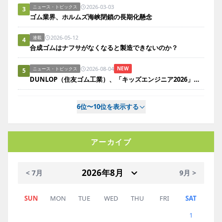
2026-03-03
ニュース・トピックス
3
ゴム業界、ホルムズ海峡閉鎖の長期化懸念
2026-05-12
連載
4
合成ゴムはナフサがなくなると製造できないのか？
2026-08-04
NEW
ニュース・トピックス
5
DUNLOP（住友ゴム工業）、「キッズエンジニア2026」で親子にタイヤの役割をクイズ形式で啓発
6位〜10位を表示する
アーカイブ
< 7月
9月 >
SUN
MON
TUE
WED
THU
FRI
SAT
1