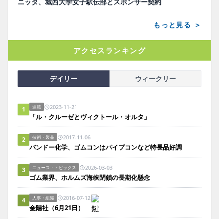
ニッタ、城西大学女子駅伝部とスポンサー契約
もっと見る ＞
アクセスランキング
デイリー
ウィークリー
2023-11-21
連載
1
「ル・クルーゼとヴィクトール・オルタ」
2017-11-06
技術・製品
2
バンドー化学、ゴムコンはパイプコンなど特長品好調
2026-03-03
ニュース・トピックス
3
ゴム業界、ホルムズ海峡閉鎖の長期化懸念
2016-07-12
人事・組織
4
金陽社（6月21日）