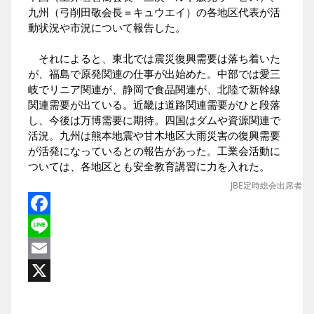
九州（弓削田敬会長＝キュウエイ）の各地区代表が活
動状況や市況について報告した。
それによると、東北では震災復興需要は落ち着いた
が、福島で原発関連の仕事が出始めた。中部では愛三
岐でリニア関連が、静岡で食品関連が、北陸で新幹線
関連需要が出ている。近畿は道路関連需要がひと段落
し、今後は万博需要に期待。四国はダムや資源関連で
活況。九州は熊本地震や甘木地区大雨災害の復興需要
が活発になっているとの報告があった。工業会活動に
ついては、各地区とも安全教育講習に力を入れた。
JBE定時総会出席者
Facebook
Line
Email
X