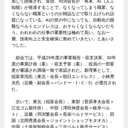
加して開催され、冒頭、羽渕会長が「将来、AI（人工
知能）が発達することで、なくなってしまう職業、な
くならない職業というのが雑誌などで取り上げられ話
題になっている。AIの世の中になっても、自動化の困
難なベルトエンドレスは、おそらくなくならないだろ
う。われわれの仕事の重要性は極めて高い。なお一
層、技術向上と安全確保に努めていきたい」とあいさ
つした。
総会では、平成29年度の事業報告・収支決算、30年
度の事業計画（案）・収支予算（案）、役員の一部変
更が審議され満場一致で承認された。新理事として、
稲富章浩氏（東北・会長＝朝日エンドレス）、小林秀
夫氏（近畿・副会長＝バンドー・I・C・S）が選任され
た。
次いで、東北（稲富会長）、東部（菅原孝夫会長＝
江北ゴム製作所）、中部（澤田伸彦会長＝岐阜ベル
ト）、近畿（羽渕繁会長＝長栄ベルトサービス）、四
国（北岡秀貴会長＝ジョイントショップキタオカ）、
中国（土井垣智樹会長＝三次ベルト販売サービス）、