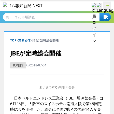
例）
TOP
>
業界団体
>
JBEが定時総会開催
JBEが定時総会開催
2018-07-04
業界団体
あいさつする羽渕JBE会長
日本ベルトエンドレス工業会（JBE、羽渕繁会長）は
6月26日、大阪市のスイスホテル南海大阪で第45回定
時総会を開催した。総会は全国7地区の代表14人が参