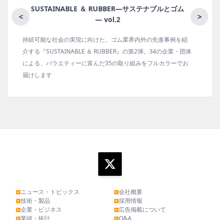
月刊ラバーインダストリー／単品
<
>
ゴム報知新聞の姉妹誌。ゴム・エラストマー製品・市場分野別
の動向、新製品・技術、原材料動向、設備・機械の紹介、イン
タビュー、海外企業情報、統計などをコンパクトに掲載してい
ます。エッセイ（寄稿）も充実。
ニュース・トピックス
会社概要
▶
▶
技術・製品
採用情報
▶
▶
企業・ビジネス
広告掲載について
▶
▶
業績・統計
Q&A
▶
▶