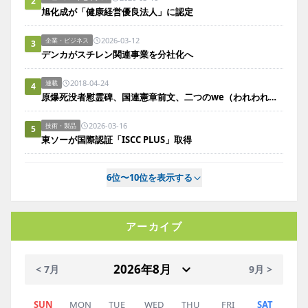
2
旭化成が「健康経営優良法人」に認定
2026-03-12
企業・ビジネス
3
デンカがスチレン関連事業を分社化へ
2018-04-24
連載
4
原爆死没者慰霊碑、国連憲章前文、二つのwe（われわれ／われら）。
2026-03-16
技術・製品
5
東ソーが国際認証「ISCC PLUS」取得
6位〜10位を表示する
アーカイブ
< 7月
9月 >
SUN
MON
TUE
WED
THU
FRI
SAT