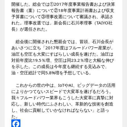
開催した。総会では①2017年度事業報告書および決算
報告書（案）について②18年度事業計画書および収支
予算書について③理事改選について審議され、承認さ
れた。理事改選では、新会長に石川孝理事（TAIYO社
長）が選任された。
総会後に開催された懇親会では、冒頭、石川会長が
あいさつに立ち「2017年度はフルードパワー産業が、
油圧も空圧も大変にすばらしい成長を遂げた。油圧は
対前年度比19.5％増、空圧は同23.2％増と大幅な伸び
を示した。この成長は今年度も継続する見込みで、
油・空圧総計で同5.8%増を予想している。
これからの世の中は、IoTやAI、ビッグデータの活用
によりかつてないスピードで大変革を遂げるだろう。
我々フルードパワー業界もこうした大変革に真摯に対
応し、新しい時代にふさわしい、革新的な技術を創造
し、社会に貢献していかなければならない」と語っ
た。