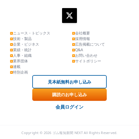
ニュース・トピックス
会社概要
▶
▶
技術・製品
採用情報
▶
▶
企業・ビジネス
広告掲載について
▶
▶
業績・統計
Q&A
▶
▶
人事・組織
お問い合わせ
▶
▶
業界団体
サイトポリシー
▶
▶
連載
▶
特別企画
▶
見本紙無料お申し込み
購読のお申し込み
会員ログイン
Copyright © 2026 ゴム報知新聞 NEXT All Rights Reserved.