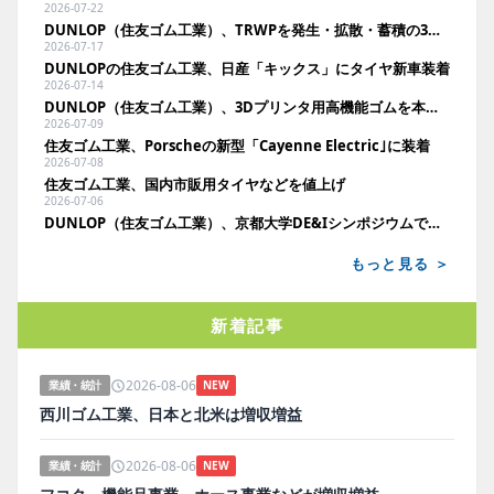
2026-07-22
DUNLOP（住友ゴム工業）、TRWPを発生・拡散・蓄積の3段階で検証。空力回収や蓄積分析で環境負荷低減へ
2026-07-17
DUNLOPの住友ゴム工業、日産「キックス」にタイヤ新車装着
2026-07-14
DUNLOP（住友ゴム工業）、3Dプリンタ用高機能ゴムを本格事業化。11月に国内法人向け発売へ
2026-07-09
住友ゴム工業、Porscheの新型「Cayenne Electric｣に装着
2026-07-08
住友ゴム工業、国内市販用タイヤなどを値上げ
2026-07-06
DUNLOP（住友ゴム工業）、京都大学DE&Iシンポジウムでポスター発表
もっと見る ＞
新着記事
2026-08-06
業績・統計
NEW
西川ゴム工業、日本と北米は増収増益
2026-08-06
業績・統計
NEW