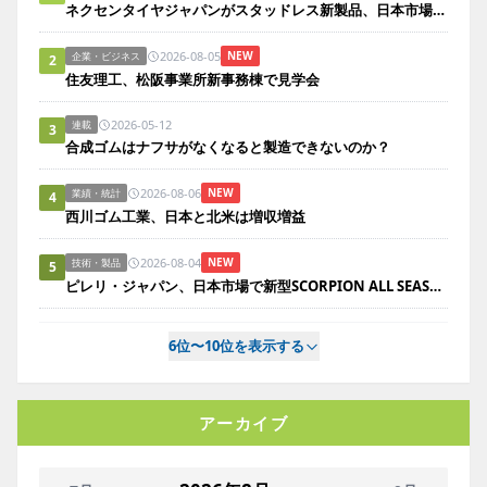
ネクセンタイヤジャパンがスタッドレス新製品、日本市場にらみ開発
2026-08-05
NEW
企業・ビジネス
2
住友理工、松阪事業所新事務棟で見学会
2026-05-12
連載
3
合成ゴムはナフサがなくなると製造できないのか？
2026-08-06
NEW
業績・統計
4
西川ゴム工業、日本と北米は増収増益
2026-08-04
NEW
技術・製品
5
ピレリ・ジャパン、日本市場で新型SCORPION ALL SEASON SF3を発売
6位〜10位を表示する
アーカイブ