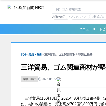
人気のタグ
#ブリヂストン
#横浜ゴム
#住友理工
#連載：マーケットアナリ
#三ツ星ベルト
#東ソー
ニュース・トピ
▼
TOP
>
業績・統計
>
三洋貿易、ゴム関連商材が堅調に推移
三洋貿易、ゴム関連商材が堅
2026-05-22
業績・統計
三洋貿易は5月18日、2026年9月期第2四半期（2
た。期中の業績は、売上高が702億5,800万円で前年