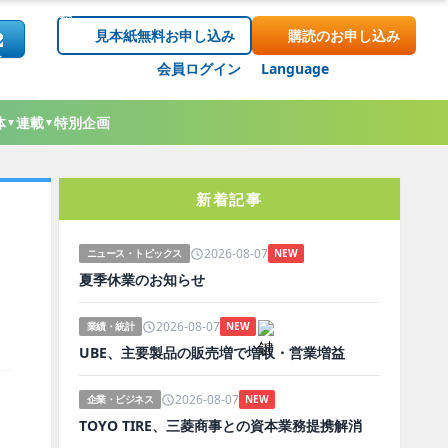
見本紙無料お申し込み
購読のお申し込み
会員ログイン
Language
体
連載
特別企画
▼
▼
新着記事
2026-08-07
ニュース・トピックス
NEW
夏季休業のお知らせ
2026-08-07
業績・統計
NEW
UBE、主要製品の販売増で増収・営業増益
2026-08-07
企業・ビジネス
NEW
TOYO TIRE、三菱商事との資本業務提携解消
常