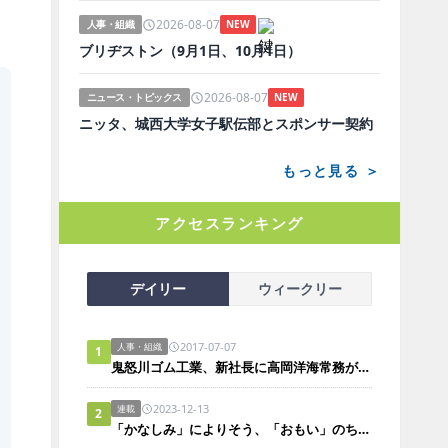
2026-08-07
人事・組織
NEW
ブリヂストン（9月1日、10月1日）
2026-08-07
ニュース・トピックス
NEW
ニッタ、城西大学女子駅伝部とスポンサー契約
もっと見る ＞
アクセスランキング
デイリー
ウィークリー
2017-07-07
人事・組織
1
鬼怒川ゴム工業、新社長に高岡洋海常務が就任
2023-12-13
連載
2
「かなしみ」によりそう、「おもい」のちから。「大悲」は風のごとく。