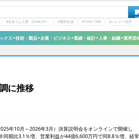
#住友ゴム工業（DUNLOP）
#豊田合成
#TOYO TIRE
#バンドー化学
ティクス
#日本ゼオン
#ニッタ
#デンカ
#ミシュラン
#三井化学
ックス
技術・製品
企業・ビジネス
業績・統計
人事・組織
業界団
▼
▼
▼
▼
▼
調に推移
025年10月～2026年3月）決算説明会をオンラインで開催し
同期比3.1％増、営業利益が44億6,600万円で同8.8％増、経