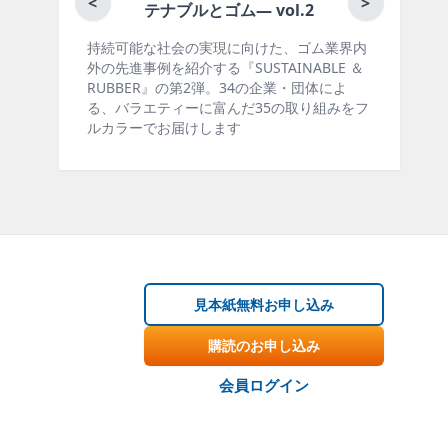
<
>
テナブルとゴム― vol.2
能な社会の実現に向けた、ゴム業界内
ゴム報知新聞の姉妹誌
事例を紹介する『SUSTAINABLE ＆
製品・市場分野別の動
ER』の第2弾。34の企業・団体によ
材料動向、設備・機械
ラエティーに富んだ35の取り組みをフ
ー、海外企業情報、統
ーでお届けします
掲載しています。エッ
見本紙無料お申し込み
購読のお申し込み
会員ログイン