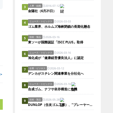
2016-07-12
人事・組織
3
金陽社（6月21日）
2026-03-03
ニュース・トピックス
4
ゴム業界、ホルムズ海峡閉鎖の長期化懸念
2026-03-16
技術・製品
5
東ソーが国際認証「ISCC PLUS」取得
2026-03-16
ニュース・トピックス
6
旭化成が「健康経営優良法人」に認定
2026-03-12
企業・ビジネス
7
デンカがスチレン関連事業を分社化へ
＞
2026-03-16
ニュース・トピックス
8
合成ゴム、ナフサ依存構造に危機
2026-05-28
技術・製品
9
DUNLOP（住友ゴム工業）、“プレーヤーズファースト”の人工芝 「ハイブリッドターフREX」