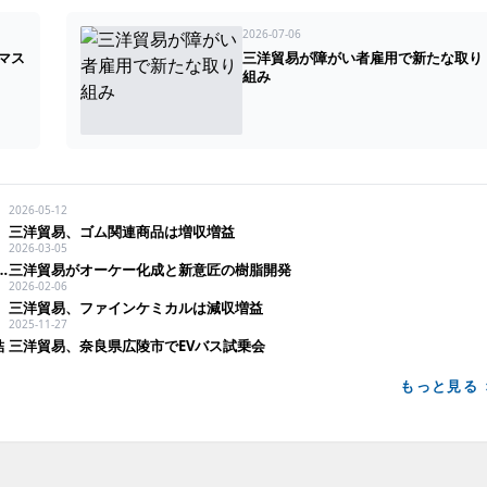
2026-07-06
マス
三洋貿易が障がい者雇用で新たな取り
組み
2026-05-12
三洋貿易、ゴム関連商品は増収増益
2026-03-05
が中間地点。新体制で営業利益90億円達成へ加速
三洋貿易がオーケー化成と新意匠の樹脂開発
2026-02-06
三洋貿易、ファインケミカルは減収増益
2025-11-27
結
三洋貿易、奈良県広陵市でEVバス試乗会
もっと見る 