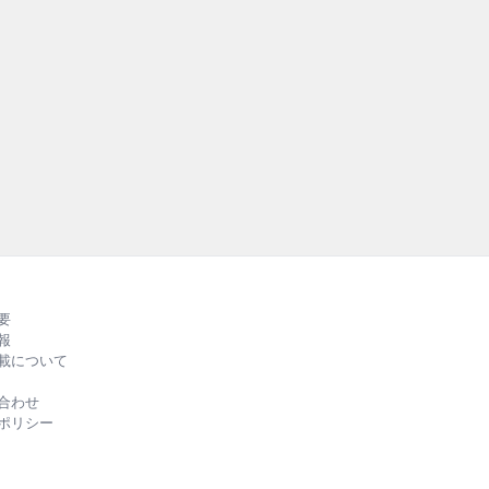
持続可
外の先進
RUBB
る、バ
ルカラ
要
報
載について
合わせ
ポリシー