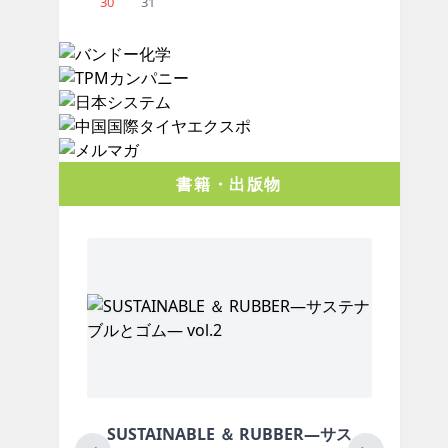
30
31
書籍・出版物
STAINABLE ＆ RUBBER―サス
月刊ラバーインダ