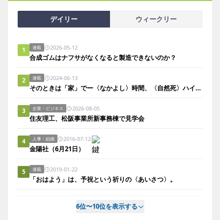
デイリー
ウィークリー
2026-05-12
連載
1
合成ゴムはナフサがなくなると製造できないのか？
2024-06-13
連載
2
そのときは「家」でー〈なかよし〉時間、〈自然死〉ハイライト。
2026-08-05
企業・ビジネス
3
住友理工、松阪事業所新事務棟で見学会
2016-07-12
人事・組織
4
金陽社（6月21日）
2019-01-22
連載
5
「おはよう」は、予祝という祈りの〈あいさつ〉。
6位〜10位を表示する