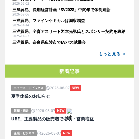
2026-03-02
三洋貿易、長期経営計画「SV2028」中間年で体制刷新
2026-02-06
三洋貿易、ファインケミカルは減収増益
2026-01-14
三洋貿易、全盲アスリート岩本光弘氏とスポンサー契約を締結
2025-11-27
三洋貿易、奈良県広陵市でEVバス試乗会
もっと見る ＞
新着記事
2026-08-07
ニュース・トピックス
NEW
夏季休業のお知らせ
2026-08-07
業績・統計
NEW
UBE、主要製品の販売増で増収・営業増益
2026-08-07
企業・ビジネス
NEW