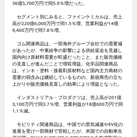
36億5,700万円で同5.9％増だった。
セグメント別にみると、ファインケミカルは、売上
高が220億6,000万円で同1.5％増、営業利益が14億
9,400万円で同7.8％増。
ゴム関連商品は、一部海外グループ会社での需要減
があったが、中東紛争の影響による供給逼迫を見越し
国内向け原材料需要が旺盛だったこと、また販売価格
の見直しが進んだことで増収増益。化学品関連商品
は、インキ・塗料・接着剤原材料など国内主力商材の
需要の弱含みは継続しているものの、新規商売の立ち
上がりや販売価格見直しの効果により増益となった。
インダストリアル・プロダクツは、売上高が201億
3,100万円で同3.7％増、営業利益が18億600万円で同
1.1％減。
モビリティ関連商品は、中国での景気減速やEV化の
進展を受け一部商材で苦戦したが、米国での自動車生