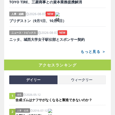
TOYO TIRE、三菱商事との資本業務提携解消
2026-08-07
人事・組織
NEW
ブリヂストン（9月1日、10月1日）
2026-08-07
ニュース・トピックス
NEW
ニッタ、城西大学女子駅伝部とスポンサー契約
もっと見る ＞
アクセスランキング
デイリー
ウィークリー
2026-05-12
連載
1
合成ゴムはナフサがなくなると製造できないのか？
2016-07-12
人事・組織
2