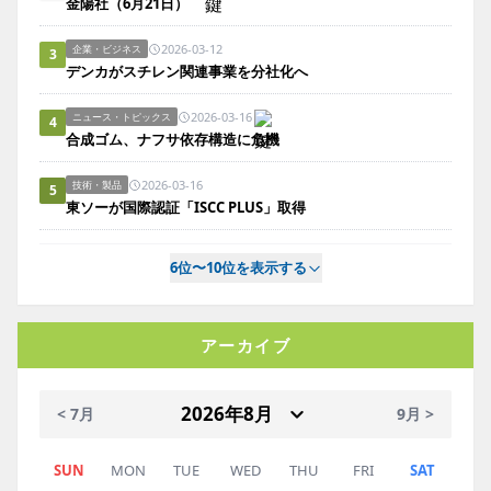
金陽社（6月21日）
2026-03-12
企業・ビジネス
3
デンカがスチレン関連事業を分社化へ
2026-03-16
ニュース・トピックス
4
合成ゴム、ナフサ依存構造に危機
2026-03-16
技術・製品
5
東ソーが国際認証「ISCC PLUS」取得
6位〜10位を表示する
アーカイブ
< 7月
9月 >
SUN
MON
TUE
WED
THU
FRI
SAT