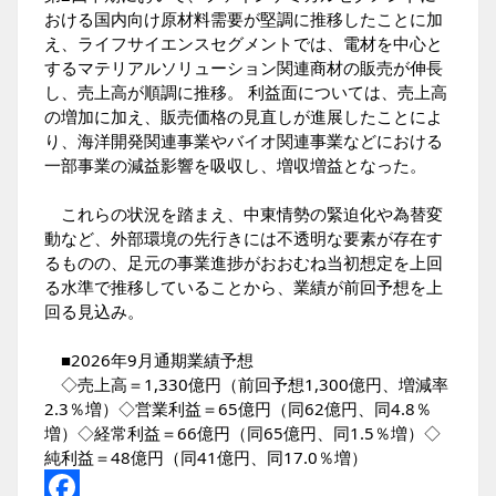
おける国内向け原材料需要が堅調に推移したことに加
え、ライフサイエンスセグメントでは、電材を中心と
するマテリアルソリューション関連商材の販売が伸長
し、売上高が順調に推移。 利益面については、売上高
の増加に加え、販売価格の見直しが進展したことによ
り、海洋開発関連事業やバイオ関連事業などにおける
一部事業の減益影響を吸収し、増収増益となった。
これらの状況を踏まえ、中東情勢の緊迫化や為替変
動など、外部環境の先行きには不透明な要素が存在す
るものの、足元の事業進捗がおおむね当初想定を上回
る水準で推移していることから、業績が前回予想を上
回る見込み。
■2026年9月通期業績予想
◇売上高＝1,330億円（前回予想1,300億円、増減率
2.3％増）◇営業利益＝65億円（同62億円、同4.8％
増）◇経常利益＝66億円（同65億円、同1.5％増）◇
純利益＝48億円（同41億円、同17.0％増）