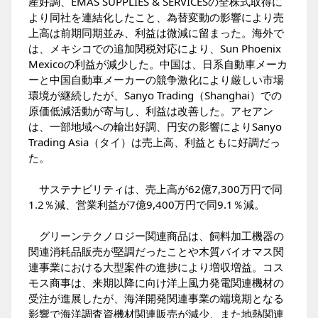
産好調、EMAS SUPPLIES & SERVICESの全株式取得に
より同社を連結化したこと、為替変動の影響により売
上高は前期同期並み、利益は微減に留まった。海外で
は、メキシコでの追加関税対応により、Sun Phoenix
Mexicoの利益が減少した。中国は、日系自動車メーカ
ーと中国自動車メーカーの競争激化により厳しい市場
環境が継続したが、Sanyo Trading（Shanghai）での
原価低減活動が寄与し、利益は改善した。アセアン
は、一部地域への輸出好調、円安の影響によりSanyo
Trading Asia（タイ）は売上高、利益ともに好調だっ
た。
サステナビリティは、売上高が62億7,300万円で同
1.2％減、営業利益が7億9,400万円で同9.1％減。
グリーンテクノロジー関連商品は、飼料加工機器の
関連消耗品販売が堅調だったことや木質バイオマス関
連事業における大型案件の進捗により増収増益。コス
モス商事は、来期以降に向け洋上風力発電関連機材の
受注が進展したが、海洋開発関連事業の端境期となる
影響で海洋調査資機材関連販売が減少、また地熱関連