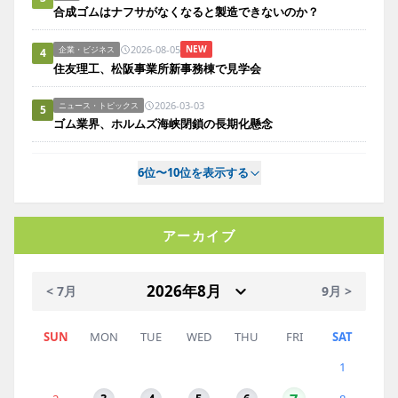
合成ゴムはナフサがなくなると製造できないのか？
2026-08-05
NEW
企業・ビジネス
4
住友理工、松阪事業所新事務棟で見学会
2026-03-03
ニュース・トピックス
5
ゴム業界、ホルムズ海峡閉鎖の長期化懸念
6位〜10位を表示する
アーカイブ
< 7月
9月 >
SUN
MON
TUE
WED
THU
FRI
SAT
1