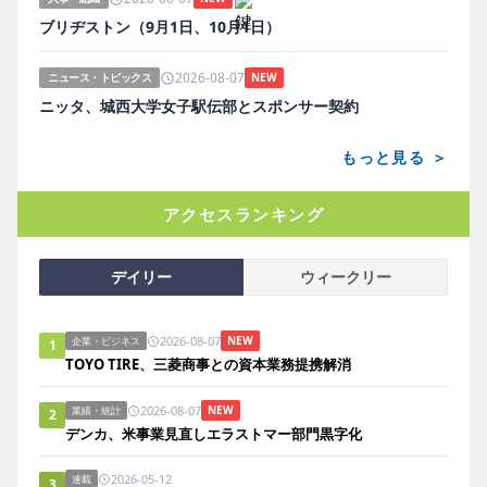
ブリヂストン（9月1日、10月1日）
2026-08-07
ニュース・トピックス
NEW
ニッタ、城西大学女子駅伝部とスポンサー契約
もっと見る ＞
アクセスランキング
デイリー
ウィークリー
2026-08-07
NEW
企業・ビジネス
1
TOYO TIRE、三菱商事との資本業務提携解消
2026-08-07
NEW
業績・統計
2
デンカ、米事業見直しエラストマー部門黒字化
2026-05-12
連載
3