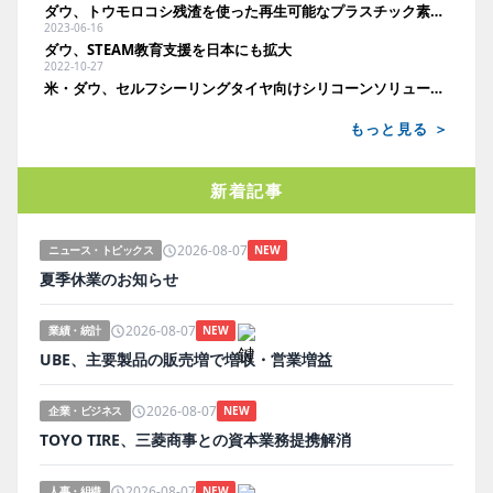
ダウ、トウモロコシ残渣を使った再生可能なプラスチック素材の開発で提携
2023-06-16
ダウ、STEAM教育支援を日本にも拡大
2022-10-27
米・ダウ、セルフシーリングタイヤ向けシリコーンソリューションを発表
もっと見る ＞
新着記事
2026-08-07
ニュース・トピックス
NEW
夏季休業のお知らせ
2026-08-07
業績・統計
NEW
UBE、主要製品の販売増で増収・営業増益
2026-08-07
企業・ビジネス
NEW
TOYO TIRE、三菱商事との資本業務提携解消
2026-08-07
人事・組織
NEW