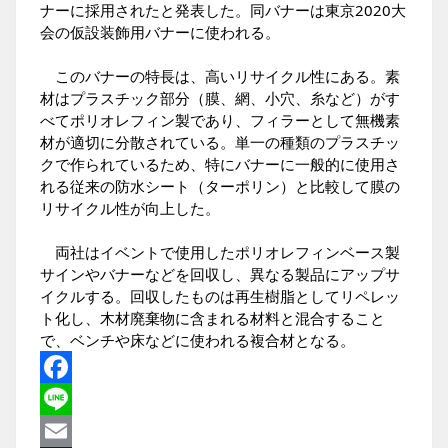
ナーに採用されたと発表した。同バナーは東京2020大
会の仮設装飾用バナーに使われる。
このバナーの特長は、高いリサイクル性にある。素
材はプラスチック部分（膜、網、小穴、糸など）がす
べてポリオレフィン製であり、フィラーとして無機素
材が適切に分散されている。単一の種類のプラスチッ
クで作られているため、特にバナーに一般的に使用さ
れる従来の防水シート（ターポリン）と比較して膜の
リサイクル性が向上した。
両社はイベントで使用したポリオレフィンベース製
サインやバナーなどを回収し、異なる製品にアップサ
イクルする。回収したものは再生樹脂としてリペレッ
ト化し、木材廃棄物に含まれる材料と混合すること
で、ベンチや床などに使われる複合材となる。
Facebook
Line