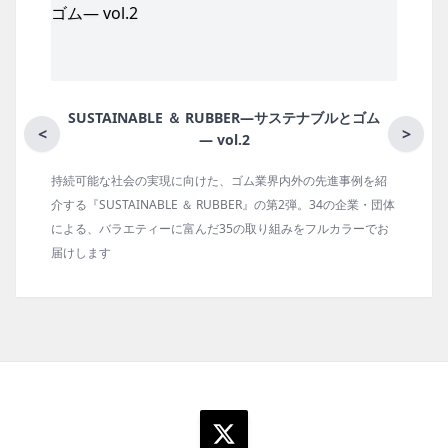
BBER―サステナブルとゴム
月刊ラバーインダスト
<
>
.2
ゴム業界内外の先進事例を紹
ゴム報知新聞の姉妹誌。ゴム・エラスト
BBER』の第2弾。34の企業・団体
の動向、新製品・技術、原材料動向、設
の取り組みをフルカラーでお
タビュー、海外企業情報、統計などをコ
ます。エッセイ（寄稿）も充実。