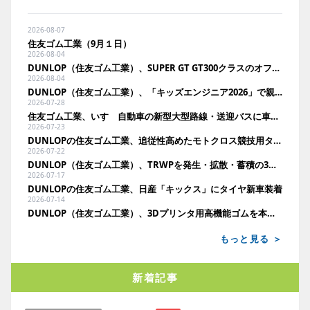
2026-08-07
住友ゴム工業（9月１日）
2026-08-04
DUNLOP（住友ゴム工業）、SUPER GT GT300クラスのオフィシャルタイヤサプライヤーに決定
2026-08-04
DUNLOP（住友ゴム工業）、「キッズエンジニア2026」で親子にタイヤの役割をクイズ形式で啓発
2026-07-28
住友ゴム工業、いすゞ自動車の新型大型路線・送迎バスに車輪脱落予兆検知を展開
2026-07-23
DUNLOPの住友ゴム工業、追従性高めたモトクロス競技用タイヤ発売
2026-07-22
DUNLOP（住友ゴム工業）、TRWPを発生・拡散・蓄積の3段階で検証。空力回収や蓄積分析で環境負荷低減へ
2026-07-17
DUNLOPの住友ゴム工業、日産「キックス」にタイヤ新車装着
2026-07-14
DUNLOP（住友ゴム工業）、3Dプリンタ用高機能ゴムを本格事業化。11月に国内法人向け発売へ
もっと見る ＞
新着記事