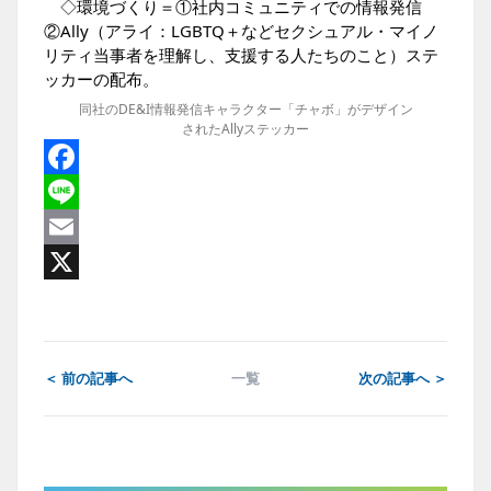
◇環境づくり＝①社内コミュニティでの情報発信
②Ally（アライ：LGBTQ＋などセクシュアル・マイノ
リティ当事者を理解し、支援する人たちのこと）ステ
ッカーの配布。
同社のDE&I情報発信キャラクター「チャボ」がデザイン
されたAllyステッカー
Facebook
Line
Email
X
＜ 前の記事へ
一覧
次の記事へ ＞