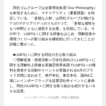
同社ゴムグループは企業理念体系｢Our Philosophy｣
を体現するために、マテリアリティ（重要課題）を特
定している。「多様な人材」は同社グループが掲げる
7つのマテリアリティのうちの1つで、「多様な個性を
もつ仲間とともに成長する企業」を目指している。そ
の中で、LGBTQ＋に関する研修をはじめ、理解促進や
環境づくりへの取り組みを継続的に行ってきたことが
評価に繋がった。
■LGBTQ＋に関する同社の主な取り組み
◇理解促進・啓発活動＝①全社員向けにLGBTQ＋に
関する理解向上研修を実施②世界各国でLGBTQ＋の権
利を啓発する活動やイベントが実施される6月のプラ
イド月間に合わせて、神戸本社、東京本社、国内6工
場にレインボーフラッグを設置③社外イベントに参画
し、同社のLGBTQ＋に関する取り組みを紹介するパネ
ルを設置。
レインボーフラッグを設置（市島工場食堂）