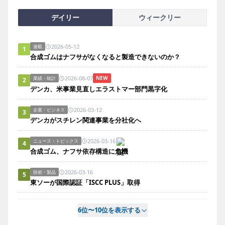
デイリー
ウィークリー
2026-05-12
連載
1
合成ゴムはナフサがなくなると製造できないのか？
2026-08-07
NEW
業績・統計
2
デンカ、米事業見直しエラストマー部門黒字化
2026-03-12
企業・ビジネス
3
デンカがスチレン関連事業を分社化へ
2026-03-16
ニュース・トピックス
4
合成ゴム、ナフサ依存構造に危機
2026-03-16
技術・製品
5
東ソーが国際認証「ISCC PLUS」取得
6位〜10位を表示する