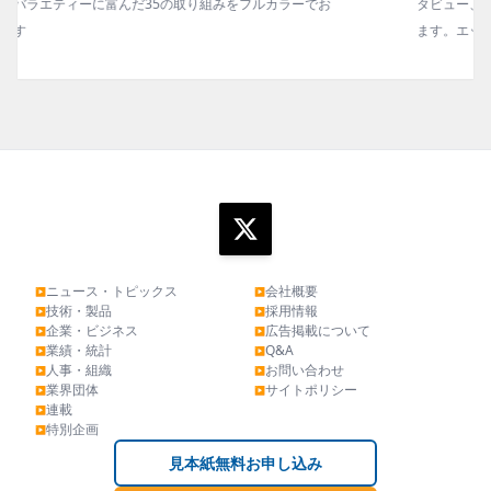
タビュー、海外企業情報、統計などをコンパクトに掲載してい
ます。エッセイ（寄稿）も充実。
ニュース・トピックス
会社概要
▶
▶
技術・製品
採用情報
▶
▶
企業・ビジネス
広告掲載について
▶
▶
業績・統計
Q&A
▶
▶
人事・組織
お問い合わせ
▶
▶
業界団体
サイトポリシー
▶
▶
連載
▶
特別企画
▶
見本紙無料お申し込み