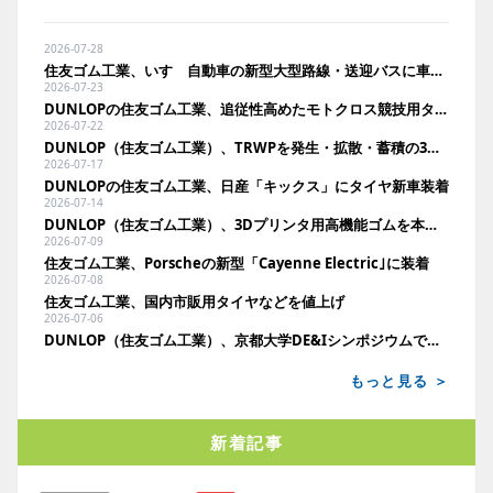
2026-07-28
住友ゴム工業、いすゞ自動車の新型大型路線・送迎バスに車輪脱落予兆検知を展開
2026-07-23
DUNLOPの住友ゴム工業、追従性高めたモトクロス競技用タイヤ発売
2026-07-22
DUNLOP（住友ゴム工業）、TRWPを発生・拡散・蓄積の3段階で検証。空力回収や蓄積分析で環境負荷低減へ
2026-07-17
DUNLOPの住友ゴム工業、日産「キックス」にタイヤ新車装着
2026-07-14
DUNLOP（住友ゴム工業）、3Dプリンタ用高機能ゴムを本格事業化。11月に国内法人向け発売へ
2026-07-09
住友ゴム工業、Porscheの新型「Cayenne Electric｣に装着
2026-07-08
住友ゴム工業、国内市販用タイヤなどを値上げ
2026-07-06
DUNLOP（住友ゴム工業）、京都大学DE&Iシンポジウムでポスター発表
もっと見る ＞
新着記事