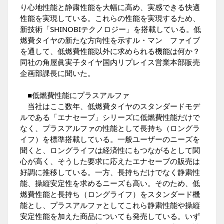
り心地性能と静粛性能を大幅に高め、実感できる快適
性能を実現している。これらの性能を実現するため、
新技術「SHINOBIテクノロジー」を搭載している。低
燃費タイヤの新たな方向性を示すル・マン ファイブ
を通して、低燃費性能以外に求められる機能は何か？
同社の角屋眞実子タイヤ国内リプレイス営業本部販売
企画部課長に聞いた。
■低燃費性能にプラスアルファ
当社はここ数年、低燃費タイヤのスタンダードモデ
ルである「エナセーブ」シリーズに低燃費性能だけで
なく、プラスアルファの性能として長持ち（ロングラ
イフ）を標準搭載している。一般ユーザーのニーズを
聞くと、ロングライフは経済性にもつながるとして関
心が高く、そうした要求に応えたエナセーブの販売は
好調に推移している。一方、長持ちだけでなく静粛性
能、操縦安定性を求めるニーズも高い。そのため、低
燃費性能と長持ち（ロングライフ）をスタンダード機
能とし、プラスアルファとしてこれら静粛性能や操縦
安定性能を加えた商品についても発売している。いず