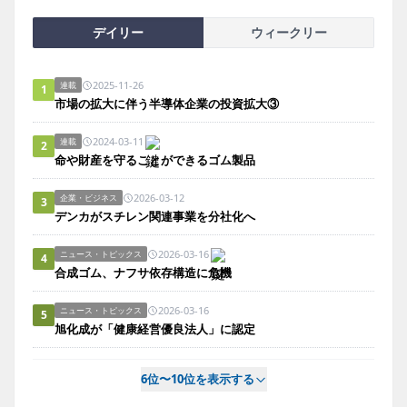
デイリー
ウィークリー
2025-11-26
連載
1
市場の拡大に伴う半導体企業の投資拡大③
2024-03-11
連載
2
命や財産を守ることができるゴム製品
2026-03-12
企業・ビジネス
3
デンカがスチレン関連事業を分社化へ
2026-03-16
ニュース・トピックス
4
合成ゴム、ナフサ依存構造に危機
2026-03-16
ニュース・トピックス
5
旭化成が「健康経営優良法人」に認定
6位〜10位を表示する