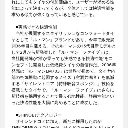
れにしてもタイヤの付加価値は、ユーザーが求める性
能によって決まってくるが、全体としては快適性能を
求める傾向が強くなっていると感じている。
■実感できる快適性能
当社が展開するスタイリッシュなコンフォートタイ
ヤとして「ル・マン」ブランドがあり、今年で販売展
開36年目を迎える。そのル・マンの15代目新モデルと
して2月から新発売した「ル・マン ファイブ」は、
当社開発陣が“誰が乗っても実感できる快適性能”をコ
ンセプトに開発した低燃費タイヤの自信作だ。2006年
発売の「ル・マンLM703」は世界で初めて、タイヤ内
部の空気振動に起因するノイズ（空洞共鳴音）を低減
する「サイレントコア（特殊吸音スポンジ）」技術を
搭載したタイヤで、「ル・マン ファイブ」はさらに
新技術を採用することで乗り心地性能、静粛性能とい
った快適性能を大幅に高めることに成功した。
■SHINOBIテクノロジー
サイレントコアに加え、新たに採用したのが
SHINOBIテクノロジーだ。サイドウォールとトレッド