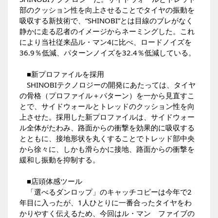
部のクッション性を向上させることでタイヤの振動を
吸収する新技術で、“SHINOBI”とは目線のブレがなく
静かに走る忍者のイメージからネーミングした。これ
により当社従来品ル・マン4に比べ、ロードノイズを
36.9％低減、パターンノイズを32.4％低減している。
■新プロファイルを採用
SHINOBIテクノロジーの開発にあたっては、タイヤ
の骨格（プロファイル＋パターン）を一から見直すこ
とで、サイドウォールとトレッドのクッション性を向
上させた。採用した新プロファイルは、サイドウォー
ル全体がたわみ、路面からの衝撃を効果的に吸収する
とともに、接地形状を丸くすることでトレッド部中央
から徐々に、しかも滑らかに接地、路面からの衝撃を
緩和し振動を抑制する。
■店頭体感ツール
「選べるダンロップ」のキャッチコピーは今年で2
年目に入ったが、1人ひとりに一番合ったタイヤをわ
かりやすく伝えるため、今回はル・マン ファイブの