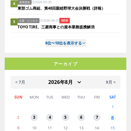
2026-03-30
業界団体
4
東部ゴム商組、第48回親睦野球大会決勝戦（詳報）
2026-08-07
NEW
企業・ビジネス
5
TOYO TIRE、三菱商事との資本業務提携解消
6位〜10位を表示する
アーカイブ
< 7月
9月 >
SUN
MON
TUE
WED
THU
FRI
SAT
1
8
2
3
4
5
6
7
9
10
11
12
13
14
15