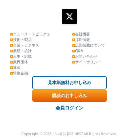
ニュース・トピックス
会社概要
▶
▶
技術・製品
採用情報
▶
▶
企業・ビジネス
広告掲載について
▶
▶
業績・統計
Q&A
▶
▶
人事・組織
お問い合わせ
▶
▶
業界団体
サイトポリシー
▶
▶
連載
▶
特別企画
▶
見本紙無料お申し込み
購読のお申し込み
会員ログイン
Copyright © 2026 ゴム報知新聞 NEXT All Rights Reserved.