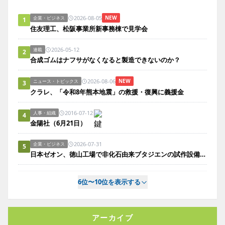
2026-08-05
NEW
企業・ビジネス
1
住友理工、松阪事業所新事務棟で見学会
2026-05-12
連載
2
合成ゴムはナフサがなくなると製造できないのか？
2026-08-06
NEW
ニュース・トピックス
3
クラレ、「令和8年熊本地震」の救援・復興に義援金
2016-07-12
人事・組織
4
金陽社（6月21日）
2026-07-31
企業・ビジネス
5
日本ゼオン、徳山工場で非化石由来ブタジエンの試作設備を竣工
6位〜10位を表示する
アーカイブ