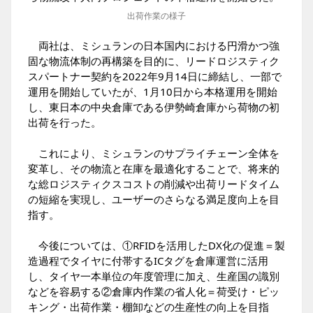
出荷作業の様子
両社は、ミシュランの日本国内における円滑かつ強
固な物流体制の再構築を目的に、リードロジスティク
スパートナー契約を2022年9月14日に締結し、一部で
運用を開始していたが、1月10日から本格運用を開始
し、東日本の中央倉庫である伊勢崎倉庫から荷物の初
出荷を行った。
これにより、ミシュランのサプライチェーン全体を
変革し、その物流と在庫を最適化することで、将来的
な総ロジスティクスコストの削減や出荷リードタイム
の短縮を実現し、ユーザーのさらなる満足度向上を目
指す。
今後については、①RFIDを活用したDX化の促進＝製
造過程でタイヤに付帯するICタグを倉庫運営に活用
し、タイヤ一本単位の年度管理に加え、生産国の識別
などを容易する②倉庫内作業の省人化＝荷受け・ピッ
キング・出荷作業・棚卸などの生産性の向上を目指