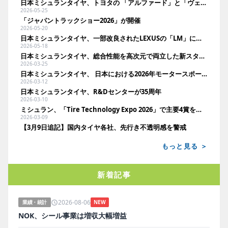
日本ミシュランタイヤ、トヨタの 「アルファード」と「ヴェルファイア」に純正装着
2026-05-25
「ジャパントラックショー2026」が開催
2026-05-20
日本ミシュランタイヤ、一部改良されたLEXUSの「LM」に純正装着
2026-05-18
日本ミシュランタイヤ、総合性能を高次元で両立した新スタッドレス「X－ICE SNOW+」投入
2026-03-25
日本ミシュランタイヤ、 日本における2026年モータースポーツ活動を発表
2026-03-12
日本ミシュランタイヤ、R&Dセンターが35周年
2026-03-10
ミシュラン、「Tire Technology Expo 2026」で主要4賞を同時受賞
2026-03-09
【3月9日追記】国内タイヤ各社、先行き不透明感を警戒
もっと見る ＞
新着記事
2026-08-06
業績・統計
NEW
NOK、シール事業は増収大幅増益