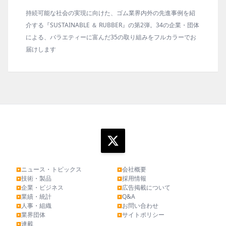
ゴム業界内外の先進事例を紹
ゴム報知新聞の姉妹誌。ゴム・エラスト
BBER』の第2弾。34の企業・団体
の動向、新製品・技術、原材料動向、設
の取り組みをフルカラーでお
タビュー、海外企業情報、統計などをコ
ます。エッセイ（寄稿）も充実。
ニュース・トピックス
会社概要
▶
▶
技術・製品
採用情報
▶
▶
企業・ビジネス
広告掲載について
▶
▶
業績・統計
Q&A
▶
▶
人事・組織
お問い合わせ
▶
▶
業界団体
サイトポリシー
▶
▶
連載
▶