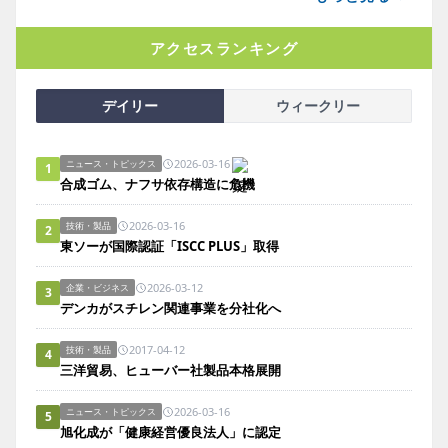
アクセスランキング
デイリー
ウィークリー
2026-03-16
ニュース・トピックス
1
合成ゴム、ナフサ依存構造に危機
2026-03-16
技術・製品
2
東ソーが国際認証「ISCC PLUS」取得
2026-03-12
企業・ビジネス
3
デンカがスチレン関連事業を分社化へ
2017-04-12
技術・製品
4
三洋貿易、ヒューバー社製品本格展開
2026-03-16
ニュース・トピックス
5
旭化成が「健康経営優良法人」に認定