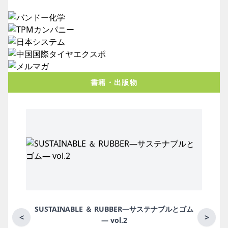
書籍・出版物
BBER―サステナブルとゴム
月刊ラバーインダスト
<
>
.2