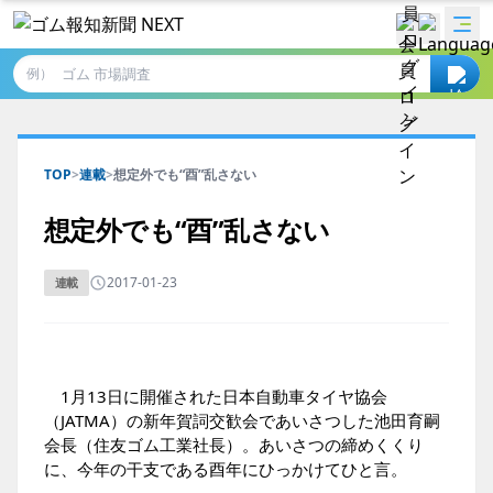
例）
TOP
>
連載
>
想定外でも“酉”乱さない
想定外でも“酉”乱さない
2017-01-23
連載
1月13日に開催された日本自動車タイヤ協会
（JATMA）の新年賀詞交歓会であいさつした池田育嗣
会長（住友ゴム工業社長）。あいさつの締めくくり
に、今年の干支である酉年にひっかけてひと言。