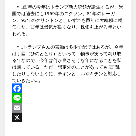
○…酉年の今年はトランプ新大統領が誕生するが、米
国では過去にも1969年のニクソン、81年のレーガ
ン、93年のクリントンと、いずれも酉年に大統領に就
任した。酉年は景気が良くなり、株価も上がる年とい
われる。
○…トランプさんの言動は多少心配ではあるが、今年
は丁酉（ひのととり）といって、物事が実って刈り取
る年なので、今年は何か良さそうな年になることを私
は願っている。ただ、想定外のことがあっても“酉”乱
したりしないように、チキンと、いやキチンと対応し
ていきたい…。
Facebook
Line
Email
X