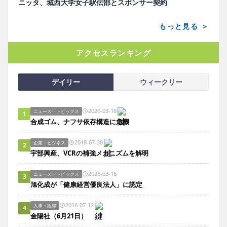
ニッタ、城西大学女子駅伝部とスポンサー契約
もっと見る ＞
アクセスランキング
デイリー
ウィークリー
2026-03-16
ニュース・トピックス
1
合成ゴム、ナフサ依存構造に危機
2018-07-30
企業・ビジネス
2
宇部興産、VCRの補強メカニズムを解明
2026-03-16
ニュース・トピックス
3
旭化成が「健康経営優良法人」に認定
2016-07-12
人事・組織
4
金陽社（6月21日）