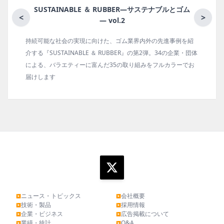
BBER―サステナブルとゴム
月刊ラバーインダスト
<
>
.2
ゴム業界内外の先進事例を紹
ゴム報知新聞の姉妹誌。ゴム・エラスト
BBER』の第2弾。34の企業・団体
の動向、新製品・技術、原材料動向、設
の取り組みをフルカラーでお
タビュー、海外企業情報、統計などをコ
ます。エッセイ（寄稿）も充実。
ニュース・トピックス
会社概要
▶
▶
技術・製品
採用情報
▶
▶
企業・ビジネス
広告掲載について
▶
▶
業績・統計
Q&A
▶
▶