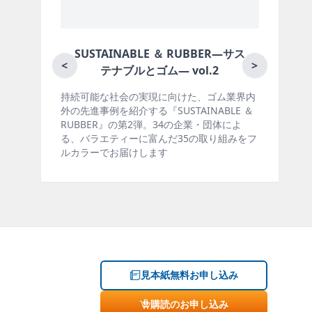
BLE ＆ RUBBER―サス
月刊ラバーインダストリー
<
>
とゴム― vol.2
の実現に向けた、ゴム業界内
ゴム報知新聞の姉妹誌。ゴム・エ
する『SUSTAINABLE ＆
製品・市場分野別の動向、新製品
2弾。34の企業・団体によ
材料動向、設備・機械の紹介、イ
に富んだ35の取り組みをフ
ー、海外企業情報、統計などをコ
けします
掲載しています。エッセイ（寄稿
見本紙無料お申し込み
購読のお申し込み