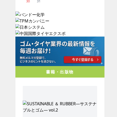
30
31
書籍・出版物