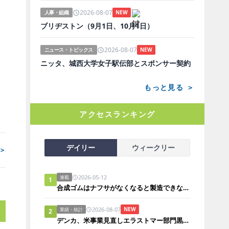
2026-08-07
人事・組織
NEW
ド
ブリヂストン（9月1日、10月1日）
2026-08-07
ニュース・トピックス
NEW
ニッタ、城西大学女子駅伝部とスポンサー契約
もっと見る ＞
アクセスランキング
デイリー
ウィークリー
＞
2026-05-12
連載
1
合成ゴムはナフサがなくなると製造できないのか？
2026-08-07
NEW
業績・統計
2
デンカ、米事業見直しエラストマー部門黒字化