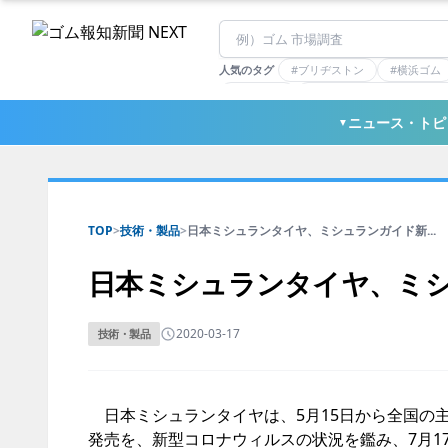
人気のタグ
#ブリヂストン
#横浜ゴム
#住友理工
#連載：マーケットアナリ
#三ツ星ベルト
#東ソー
ニュース・トピ
▼
TOP
>
技術・製品
>
日本ミシュランタイヤ、ミシュランガイド新...
日本ミシュランタイヤ、ミ
2020-03-17
技術・製品
日本ミシュランタイヤは、5月15日から全国の主
発売を、新型コロナウィルスの状況を鑑み、7月1