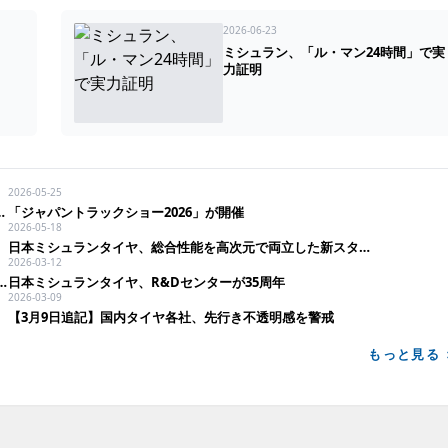
2026-06-23
ミシュラン、「ル・マン24時間」で実
力証明
2026-05-25
ード」と「ヴェルファイア」に純正装着
「ジャパントラックショー2026」が開催
2026-05-18
日本ミシュランタイヤ、総合性能を高次元で両立した新スタッドレス「X－ICE SNOW+」投入
2026-03-12
本における2026年モータースポーツ活動を発表
日本ミシュランタイヤ、R&Dセンターが35周年
2026-03-09
【3月9日追記】国内タイヤ各社、先行き不透明感を警戒
もっと見る 