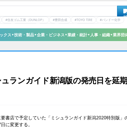
#住友ゴム工業（DUNLOP）
#豊田合成
#TOYO TIRE
#バンドー化学
ティクス
#日本ゼオン
#ニッタ
#デンカ
#ミシュラン
#三井化学
ックス
技術・製品
企業・ビジネス
業績・統計
人事・組織
業界団
▼
▼
▼
▼
▼
シュランガイド新潟版の発売日を延
要書店で予定していた「ミシュランガイド新潟2020特別版」
7日に変更する。