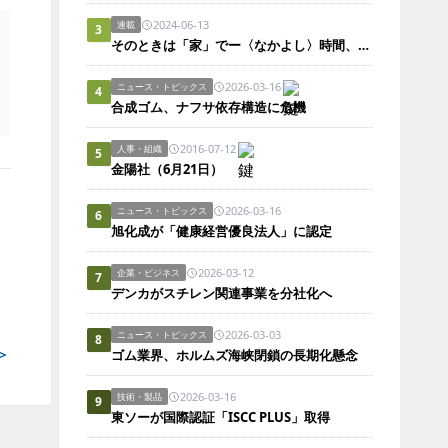
2024-06-13
連載
3
そのときは「家」でー〈なかよし〉時間、〈自然死〉ハイライト。
2026-03-16
ニュース・トピックス
4
合成ゴム、ナフサ依存構造に危機
2016-07-12
人事・組織
5
金陽社（6月21日）
2026-03-16
ニュース・トピックス
6
旭化成が「健康経営優良法人」に認定
2026-03-12
企業・ビジネス
7
デンカがスチレン関連事業を分社化へ
2026-03-03
ニュース・トピックス
8
＞
ゴム業界、ホルムズ海峡閉鎖の長期化懸念
2026-03-16
技術・製品
9
東ソーが国際認証「ISCC PLUS」取得