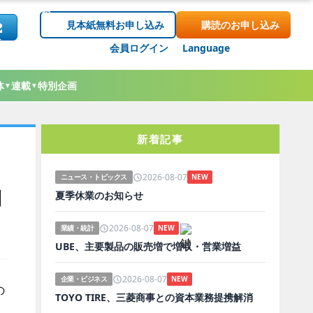
見本紙無料お申し込み
購読のお申し込み
会員ログイン
Language
体
連載
特別企画
▼
▼
新着記事
2026-08-07
ニュース・トピックス
NEW
期
夏季休業のお知らせ
2026-08-07
業績・統計
NEW
UBE、主要製品の販売増で増収・営業増益
2026-08-07
企業・ビジネス
NEW
の
TOYO TIRE、三菱商事との資本業務提携解消