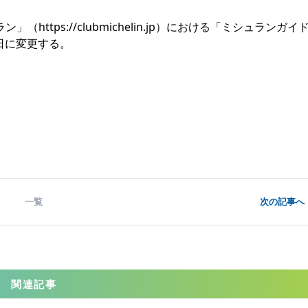
ラン」（
https://clubmichelin.jp
）における「ミシュランガイ
4日に変更する。
一覧
次の記事へ 
関連記事