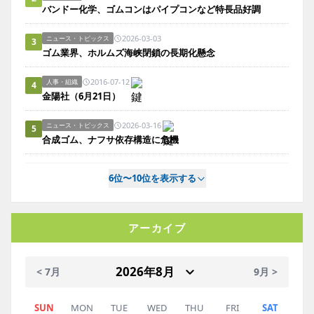
バンドー化学、ゴムコンはパイプコンなど特長品好調
2026-03-03
ニュース・トピックス
3
ゴム業界、ホルムズ海峡閉鎖の長期化懸念
2016-07-12
人事・組織
4
金陽社（6月21日）
2026-03-16
ニュース・トピックス
5
合成ゴム、ナフサ依存構造に危機
6位〜10位を表示する
アーカイブ
< 7月
9月 >
SUN
MON
TUE
WED
THU
FRI
SAT