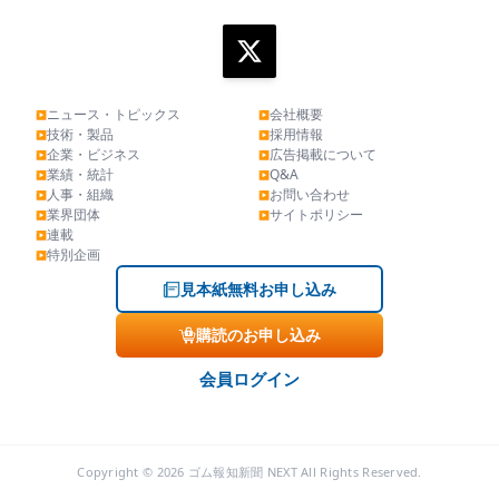
ニュース・トピックス
会社概要
▶
▶
技術・製品
採用情報
▶
▶
企業・ビジネス
広告掲載について
▶
▶
業績・統計
Q&A
▶
▶
人事・組織
お問い合わせ
▶
▶
業界団体
サイトポリシー
▶
▶
連載
▶
特別企画
▶
見本紙無料お申し込み
購読のお申し込み
会員ログイン
Copyright © 2026 ゴム報知新聞 NEXT All Rights Reserved.