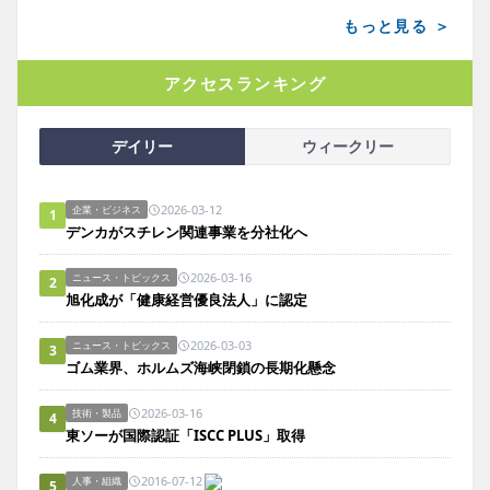
もっと見る ＞
アクセスランキング
デイリー
ウィークリー
2026-03-12
企業・ビジネス
1
デンカがスチレン関連事業を分社化へ
2026-03-16
ニュース・トピックス
2
旭化成が「健康経営優良法人」に認定
2026-03-03
ニュース・トピックス
3
ゴム業界、ホルムズ海峡閉鎖の長期化懸念
2026-03-16
技術・製品
4
東ソーが国際認証「ISCC PLUS」取得
2016-07-12
人事・組織
5