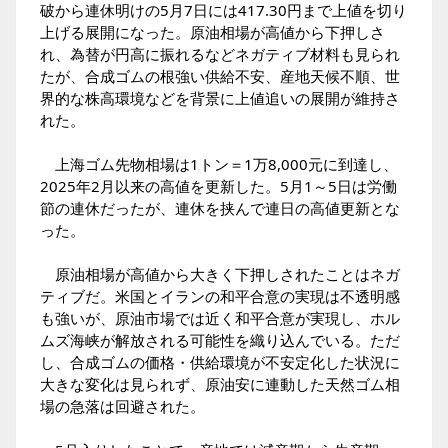
破から連休明けの5月7日には417.30円まで上値を切り
上げる展開になった。原油相場が高値から下押しさ
れ、為替が円高に振れるなどネガティブ材料も見られ
たが、合成ゴムの根強い供給不安、産地天候不順、世
界的な株高環境などを背景に上値追いの展開が維持さ
れた。
上海ゴム先物相場は1トン＝1万8,000元に到達し、
2025年2月以来の高値を更新した。5月1～5日は労働
節の連休だったが、連休を挟んで連日の高値更新とな
った。
原油相場が高値から大きく下押しされたことはネガ
ティブだ。米国とイランの和平合意の実現は不透明感
も強いが、原油市場では近く和平合意が実現し、ホル
ムズ海峡が解放される可能性を織り込んでいる。ただ
し、合成ゴムの価格・供給環境が不安定化した状況に
大きな変化は見られず、原油安に連動した天然ゴム相
場の急落は回避された。