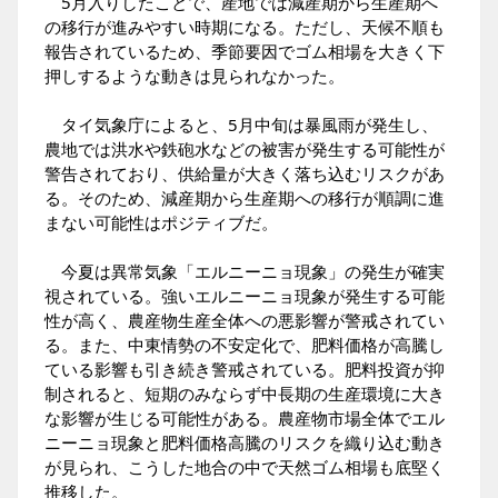
5月入りしたことで、産地では減産期から生産期へ
の移行が進みやすい時期になる。ただし、天候不順も
報告されているため、季節要因でゴム相場を大きく下
押しするような動きは見られなかった。
タイ気象庁によると、5月中旬は暴風雨が発生し、
農地では洪水や鉄砲水などの被害が発生する可能性が
警告されており、供給量が大きく落ち込むリスクがあ
る。そのため、減産期から生産期への移行が順調に進
まない可能性はポジティブだ。
今夏は異常気象「エルニーニョ現象」の発生が確実
視されている。強いエルニーニョ現象が発生する可能
性が高く、農産物生産全体への悪影響が警戒されてい
る。また、中東情勢の不安定化で、肥料価格が高騰し
ている影響も引き続き警戒されている。肥料投資が抑
制されると、短期のみならず中長期の生産環境に大き
な影響が生じる可能性がある。農産物市場全体でエル
ニーニョ現象と肥料価格高騰のリスクを織り込む動き
が見られ、こうした地合の中で天然ゴム相場も底堅く
推移した。