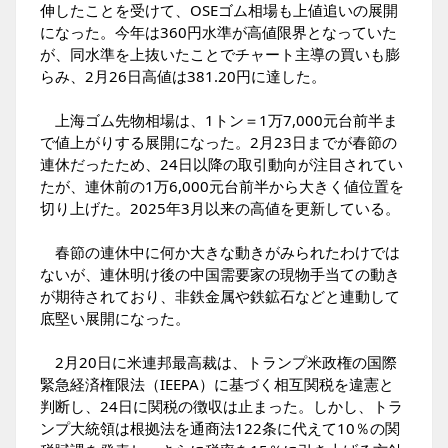
伸したことを受けて、OSEゴム相場も上値追いの展開
になった。今年は360円水準が高値限界となっていた
が、同水準を上抜いたことでチャート主導の買いも膨
らみ、2月26日高値は381.20円に達した。
上海ゴム先物相場は、1トン＝1万7,000元台前半ま
で値上がりする展開になった。2月23日までが春節の
連休だったため、24日以降の取引動向が注目されてい
たが、連休前の1万6,000元台前半から大きく値位置を
切り上げた。2025年3月以来の高値を更新している。
春節の連休中に何か大きな動きがみられたわけでは
ないが、連休明け後の中国需要家の現物手当ての動き
が期待されており、非鉄金属や鉄鉱石などと連動して
底堅い展開になった。
2月20日に米連邦最高裁は、トランプ米政権の国際
緊急経済権限法（IEEPA）に基づく相互関税を違憲と
判断し、24日に関税の徴収は止まった。しかし、トラ
ンプ大統領は根拠法を通商法122条に代えて10％の関