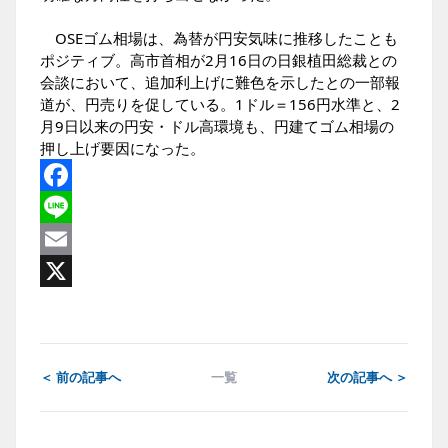
OSEゴム相場は、為替が円安気味に推移したことも
ポジティブ。高市首相が2月16日の日銀植田総裁との
会談において、追加利上げに難色を示したとの一部報
道が、円売りを促している。1ドル＝156円水準と、2
月9日以来の円安・ドル高環境も、円建てゴム相場の
押し上げ要因になった。
Facebook
Line
Email
X
＜ 前の記事へ
一覧
次の記事へ ＞