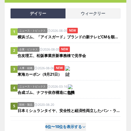
デイリー
ウィークリー
2026-08-05
NEW
ニュース・トピックス
1
横浜ゴム、「アイスガード」ブランドの新テレビCMを順次放映
2026-08-05
NEW
企業・ビジネス
2
住友理工、松阪事業所新事務棟で見学会
2026-08-06
NEW
人事・組織
3
東海カーボン（9月21日）
2026-03-16
ニュース・トピックス
4
合成ゴム、ナフサ依存構造に危機
2020-08-20
技術・製品
5
日本ミシュランタイヤ、安全性と経済性両立したバン・ライトトラック用タイヤ発売
6位〜10位を表示する