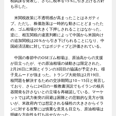
税賦課を発表し、さらに税率を15％に引き上げる方針
も示した。
米関税政策に不透明感が高まったことはネガティ
ブ。ただし、株価急落は一時的な動きにとどまったた
め、ゴム相場が大きく下押しされることはなかった。
逆に、相互関税の違憲判断によって中国から米国向け
の追加関税は20％から引き下げられることになり、中
国経済活動に対してはポジティブと評価されている。
中国の春節中のOSEゴム相場は、原油高からの支援
が目立ったが、その原油相場の値動きは限定された。
2月26日に米国とイランの3回目の協議が予定され、様
子見ムードが強まった。トランプ大統領は2月19日、
核問題を解決するための交渉期間は10～15日と発言し
ており、さらに24日の一般教書演説でもイランの核兵
器開発を許さないとの立場を再確認している。マーケ
ットでは武力衝突の回避は困難との悲観的な見方が強
いが、米政府内では想定される犠牲の大きさからイラ
ンに対する攻撃には慎重な意見も目立ち、原油相場は
明確な方向性を打ち出せなかった。