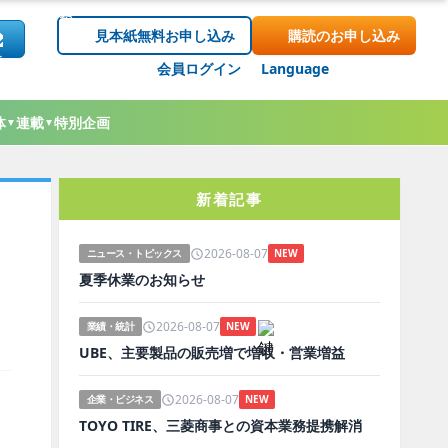
見本紙無料お申し込み
購読のお申し込み
会員ログイン
Language
体
連載
特別企画
▼
▼
新着記事
2026-08-07
ニュース・トピックス
NEW
夏季休業のお知らせ
2026-08-07
業績・統計
NEW
UBE、主要製品の販売増で増収・営業増益
2026-08-07
企業・ビジネス
NEW
TOYO TIRE、三菱商事との資本業務提携解消