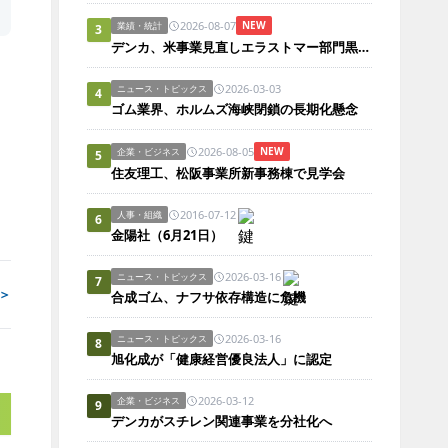
2026-08-07
NEW
業績・統計
3
デンカ、米事業見直しエラストマー部門黒字化
2026-03-03
ニュース・トピックス
4
ゴム業界、ホルムズ海峡閉鎖の長期化懸念
2026-08-05
NEW
企業・ビジネス
5
住友理工、松阪事業所新事務棟で見学会
2016-07-12
人事・組織
6
金陽社（6月21日）
2026-03-16
ニュース・トピックス
7
＞
合成ゴム、ナフサ依存構造に危機
2026-03-16
ニュース・トピックス
8
旭化成が「健康経営優良法人」に認定
2026-03-12
企業・ビジネス
9
デンカがスチレン関連事業を分社化へ