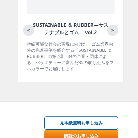
 RUBBER―サス
月刊ラバーインダストリー／単品
<
>
vol.2
向けた、ゴム業界内
ゴム報知新聞の姉妹誌。ゴム・エラストマ
TAINABLE ＆
製品・市場分野別の動向、新製品・技術、
の企業・団体によ
材料動向、設備・機械の紹介、インタビュ
35の取り組みをフ
ー、海外企業情報、統計などをコンパクト
掲載しています。エッセイ（寄稿）も充実
見本紙無料お申し込み
購読のお申し込み