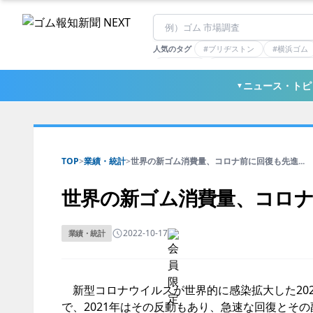
人気のタグ
#ブリヂストン
#横浜ゴム
#住友理工
#連載：マーケットアナリ
#三ツ星ベルト
#東ソー
ニュース・トピ
▼
TOP
>
業績・統計
>
世界の新ゴム消費量、コロナ前に回復も先進...
世界の新ゴム消費量、コロナ
2022-10-17
業績・統計
新型コロナウイルスが世界的に感染拡大した20
で、2021年はその反動もあり、急速な回復とそ