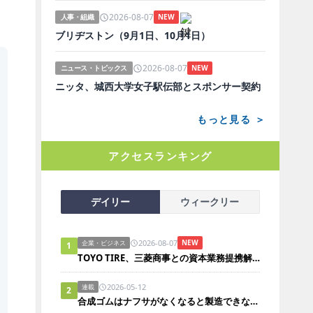
2026-08-07
人事・組織
NEW
ブリヂストン（9月1日、10月1日）
2026-08-07
ニュース・トピックス
NEW
ニッタ、城西大学女子駅伝部とスポンサー契約
もっと見る ＞
アクセスランキング
デイリー
ウィークリー
2026-08-07
NEW
企業・ビジネス
1
TOYO TIRE、三菱商事との資本業務提携解消
2026-05-12
連載
2
合成ゴムはナフサがなくなると製造できないのか？