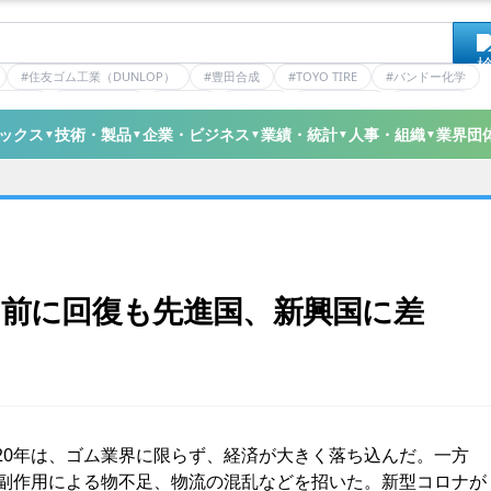
#住友ゴム工業（DUNLOP）
#豊田合成
#TOYO TIRE
#バンドー化学
ティクス
#日本ゼオン
#ニッタ
#デンカ
#ミシュラン
#三井化学
ックス
技術・製品
企業・ビジネス
業績・統計
人事・組織
業界団
▼
▼
▼
▼
▼
前に回復も先進国、新興国に差
20年は、ゴム業界に限らず、経済が大きく落ち込んだ。一方
の副作用による物不足、物流の混乱などを招いた。新型コロナが