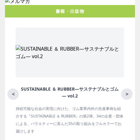
書籍・出版物
ER―サステナブルとゴム
月刊ラバーインダストリー
<
>
業界内外の先進事例を紹
ゴム報知新聞の姉妹誌。ゴム・エラストマー
R』の第2弾。34の企業・団体
の動向、新製品・技術、原材料動向、設備・
取り組みをフルカラーでお
タビュー、海外企業情報、統計などをコンパ
ます。エッセイ（寄稿）も充実。