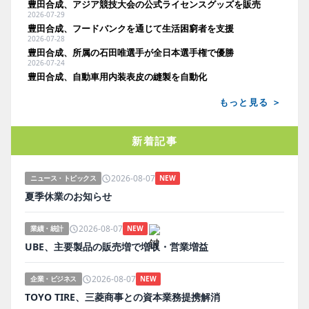
豊田合成、アジア競技大会の公式ライセンスグッズを販売
2026-07-29
豊田合成、フードバンクを通じて生活困窮者を支援
2026-07-28
豊田合成、所属の石田唯選手が全日本選手権で優勝
2026-07-24
豊田合成、自動車用内装表皮の縫製を自動化
もっと見る ＞
新着記事
2026-08-07
ニュース・トピックス
NEW
夏季休業のお知らせ
2026-08-07
業績・統計
NEW
UBE、主要製品の販売増で増収・営業増益
2026-08-07
企業・ビジネス
NEW
TOYO TIRE、三菱商事との資本業務提携解消