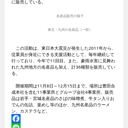
に販売している。
名産品販売の様子
東北・九州の名産品（一部）
この活動は、東日本大震災が発生した2011年から、
従業員が身近にできる支援活動として、毎年継続して
行っており、今年で11回目。また、豪雨水害に見舞わ
れた九州地方の名産品も加え、計36種類を販売してい
る。
開催期間は11月8日～12月15日まで。場所は豊田合
成本社を含む11事業所とグループ会社4事業所。販売
品は岩手・宮城名産品のさばの味噌煮、牛タン入りお
でんの缶詰、釜めし等のほか、九州名産品のラーメ
ン、カステラなど。
Facebook