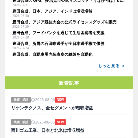
豊田合成のRe-S、多治見市公式マスコット「うながっぱ」のトートバッグを発売
2026-07-31
豊田合成、日本、アジア、インドは増収増益
2026-07-30
豊田合成、アジア競技大会の公式ライセンスグッズを販売
2026-07-29
豊田合成、フードバンクを通じて生活困窮者を支援
2026-07-28
豊田合成、所属の石田唯選手が全日本選手権で優勝
2026-07-24
豊田合成、自動車用内装表皮の縫製を自動化
もっと見る ＞
新着記事
2026-08-06
業績・統計
NEW
リケンテクノス、全セグメントが増収増益
2026-08-06
業績・統計
NEW
西川ゴム工業、日本と北米は増収増益