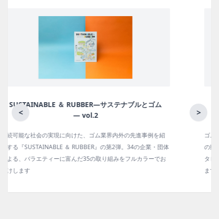
月刊ラバーインダストリー／単品
<
>
ゴム報知新聞の姉妹誌。ゴム・エラストマー製品・市場分野別
の動向、新製品・技術、原材料動向、設備・機械の紹介、イン
タビュー、海外企業情報、統計などをコンパクトに掲載してい
ます。エッセイ（寄稿）も充実。