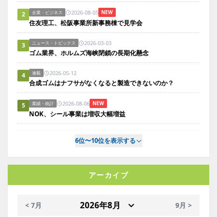
2026-08-05
NEW
企業・ビジネス
2
住友理工、松阪事業所新事務棟で見学会
2026-03-03
ニュース・トピックス
3
ゴム業界、ホルムズ海峡閉鎖の長期化懸念
2026-05-12
連載
4
合成ゴムはナフサがなくなると製造できないのか？
2026-08-06
NEW
業績・統計
5
NOK、シール事業は増収大幅増益
6位〜10位を表示する
アーカイブ
< 7月
9月 >