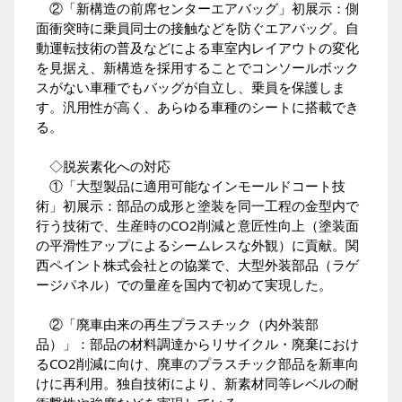
②「新構造の前席センターエアバッグ」初展示：側
面衝突時に乗員同士の接触などを防ぐエアバッグ。自
動運転技術の普及などによる車室内レイアウトの変化
を見据え、新構造を採用することでコンソールボック
スがない車種でもバッグが自立し、乗員を保護しま
す。汎用性が高く、あらゆる車種のシートに搭載でき
る。
◇脱炭素化への対応
①「大型製品に適用可能なインモールドコート技
術」初展示：部品の成形と塗装を同一工程の金型内で
行う技術で、生産時のCO2削減と意匠性向上（塗装面
の平滑性アップによるシームレスな外観）に貢献。関
西ペイント株式会社との協業で、大型外装部品（ラゲ
ージパネル）での量産を国内で初めて実現した。
②「廃車由来の再生プラスチック（内外装部
品）」：部品の材料調達からリサイクル・廃棄におけ
るCO2削減に向け、廃車のプラスチック部品を新車向
けに再利用。独自技術により、新素材同等レベルの耐