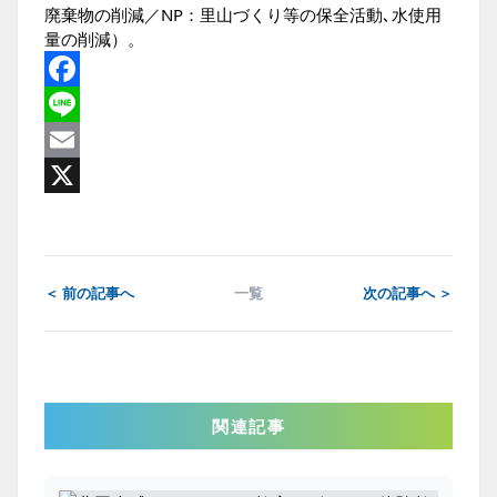
廃棄物の削減／NP：里山づくり等の保全活動､水使用
量の削減）。
Facebook
Line
Email
X
＜ 前の記事へ
一覧
次の記事へ ＞
関連記事