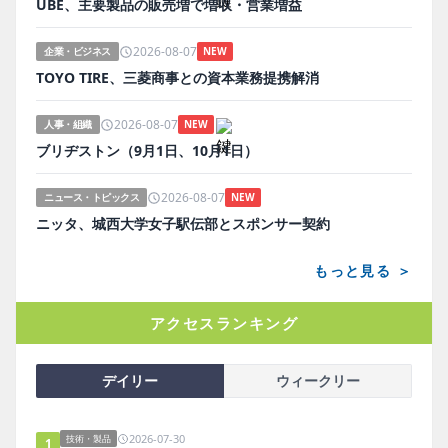
UBE、主要製品の販売増で増収・営業増益
2026-08-07
企業・ビジネス
NEW
TOYO TIRE、三菱商事との資本業務提携解消
2026-08-07
人事・組織
NEW
ブリヂストン（9月1日、10月1日）
2026-08-07
ニュース・トピックス
NEW
ニッタ、城西大学女子駅伝部とスポンサー契約
もっと見る ＞
アクセスランキング
デイリー
ウィークリー
2026-07-30
技術・製品
1