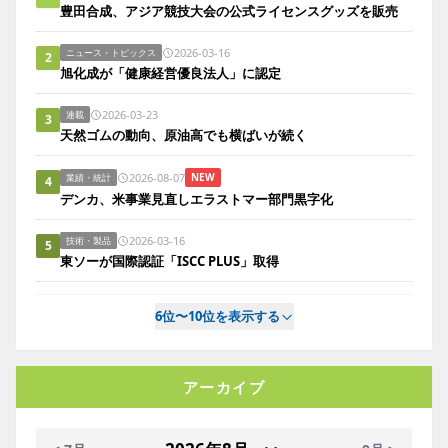
豊田合成、アジア競技大会の公式ライセンスグッズを販売
2026-03-16
ニュース・トピックス
2
旭化成が「健康経営優良法人」に認定
2026-03-23
連載
3
天然ゴムの動向、原油高でも横ばいが続く
2026-08-07
NEW
業績・統計
4
デンカ、米事業見直しエラストマー部門黒字化
2026-03-16
技術・製品
5
東ソーが国際認証「ISCC PLUS」取得
6位〜10位を表示する
アーカイブ