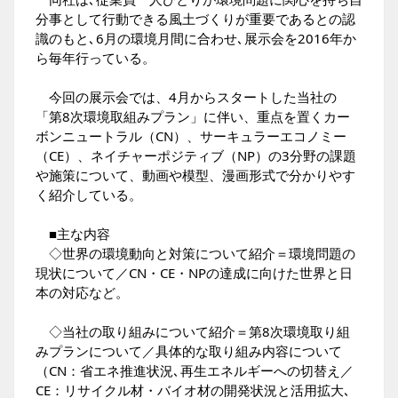
分事として行動できる風土づくりが重要であるとの認
識のもと､6月の環境月間に合わせ､展示会を2016年か
ら毎年行っている。
今回の展示会では、4月からスタートした当社の
「第8次環境取組みプラン」に伴い、重点を置くカー
ボンニュートラル（CN）、サーキュラーエコノミー
（CE）、ネイチャーポジティブ（NP）の3分野の課題
や施策について、動画や模型、漫画形式で分かりやす
く紹介している。
■主な内容
◇世界の環境動向と対策について紹介＝環境問題の
現状について／CN・CE・NPの達成に向けた世界と日
本の対応など。
◇当社の取り組みについて紹介＝第8次環境取り組
みプランについて／具体的な取り組み内容について
（CN：省エネ推進状況､再生エネルギーへの切替え／
CE：リサイクル材・バイオ材の開発状況と活用拡大､