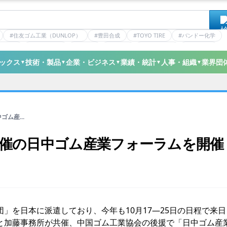
#住友ゴム工業（DUNLOP）
#豊田合成
#TOYO TIRE
#バンドー化学
ティクス
#日本ゼオン
#ニッタ
#デンカ
#ミシュラン
#三井化学
ックス
技術・製品
企業・ビジネス
業績・統計
人事・組織
業界団
▼
▼
▼
▼
▼
ム産...
催の日中ゴム産業フォーラムを開催
を日本に派遣しており、今年も10月17―25日の日程で来日
と加藤事務所が共催、中国ゴム工業協会の後援で「日中ゴム産