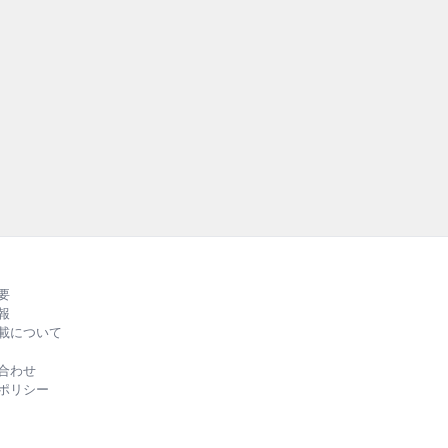
テナ
持続可能な社
外の先進事例を紹
RUBBER』
る、バラエテ
ルカラーでお
要
報
載について
合わせ
ポリシー