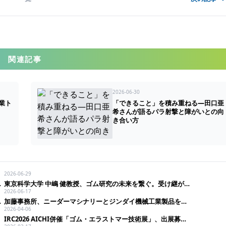
関連記事
2026-06-30
業ト
「できること」を積み重ねる―田口亜
希さんが語るパラ射撃と障がいとの向
き合い方
2026-06-29
・ラオスでの生産に注目
東京科学大学 中嶋 健教授、ゴム研究の未来を繋ぐ。受け継がれる探究心
2026-06-17
在価値高めるベトナム
加藤事務所、ニーダーマシナリーとジンダイ機械工業製品を輸入し好評展開
2026-04-06
IRC2026 AICHI併催「ゴム・エラストマー技術展」、出展募集進む。早期割引は4月末まで