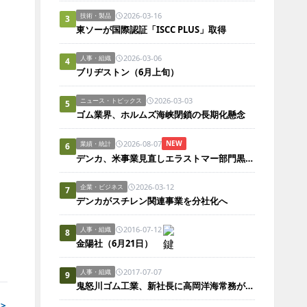
2026-03-16
技術・製品
3
東ソーが国際認証「ISCC PLUS」取得
2026-03-06
人事・組織
4
ブリヂストン（6月上旬）
2026-03-03
ニュース・トピックス
5
ゴム業界、ホルムズ海峡閉鎖の長期化懸念
2026-08-07
NEW
業績・統計
6
デンカ、米事業見直しエラストマー部門黒字化
2026-03-12
企業・ビジネス
7
デンカがスチレン関連事業を分社化へ
2016-07-12
人事・組織
8
金陽社（6月21日）
2017-07-07
人事・組織
9
鬼怒川ゴム工業、新社長に高岡洋海常務が就任
＞