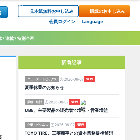
見本紙無料お申し込み
購読のお申し込み
会員ログイン
Language
体
連載
特別企画
▼
▼
新着記事
2026-08-07
ニュース・トピックス
NEW
夏季休業のお知らせ
2026-08-07
業績・統計
NEW
UBE、主要製品の販売増で増収・営業増益
2026-08-07
企業・ビジネス
NEW
TOYO TIRE、三菱商事との資本業務提携解消
業