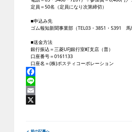
定員＝50名（定員になり次第締切）
■申込み先
ゴム報知新聞事業部（TEL03・3851・5391 馬場まで。E
■送金方法
銀行振込＝三菱UFJ銀行室町支店（普）
口座番号＝0161133
口座名＝(株)ポスティコーポレーション
Facebook
Line
Email
X
＜ 前の記事へ