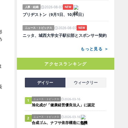
2026-08-07
人事・組織
NEW
ブリヂストン（9月1日、10月1日）
2026-08-07
ニュース・トピックス
NEW
形
ニッタ、城西大学女子駅伝部とスポンサー契約
あ
もっと見る ＞
アクセスランキング
ま
デイリー
ウィークリー
長
2026-03-16
ニュース・トピックス
1
旭化成が「健康経営優良法人」に認定
2026-03-16
ニュース・トピックス
2
合成ゴム、ナフサ依存構造に危機