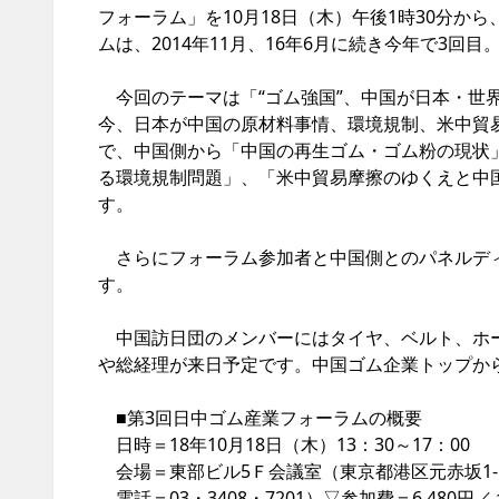
フォーラム」を10月18日（木）午後1時30分か
ムは、2014年11月、16年6月に続き今年で3回目
今回のテーマは「“ゴム強国”、中国が日本・世
今、日本が中国の原材料事情、環境規制、米中貿
で、中国側から「中国の再生ゴム・ゴム粉の現状
る環境規制問題」、「米中貿易摩擦のゆくえと中
す。
さらにフォーラム参加者と中国側とのパネルディ
す。
中国訪日団のメンバーにはタイヤ、ベルト、ホー
や総経理が来日予定です。中国ゴム企業トップか
■第3回日中ゴム産業フォーラムの概要
日時＝18年10月18日（木）13：30～17：00
会場＝東部ビル5Ｆ会議室（東京都港区元赤坂1-5
電話＝03・3408・7201）▽参加費＝6,480円