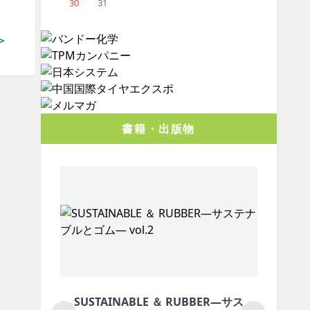
30
31
＞
書籍・出版物
NABLE ＆ RUBBER―サス