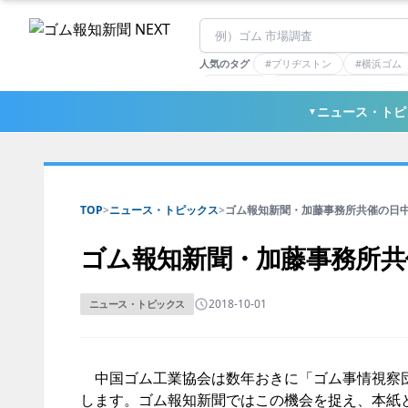
人気のタグ
#ブリヂストン
#横浜ゴム
#住友理工
#連載：マーケットアナリ
#三ツ星ベルト
#東ソー
ニュース・トピ
▼
TOP
>
ニュース・トピックス
>
ゴム報知新聞・加藤事務所共催の日中ゴ
ゴム報知新聞・加藤事務所共
2018-10-01
ニュース・トピックス
中国ゴム工業協会は数年おきに「ゴム事情視察団」
します。ゴム報知新聞ではこの機会を捉え、本紙