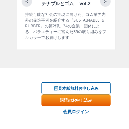
月刊ラバーインダスト
<
>
ブルとゴム― vol.2
会の実現に向けた、ゴム業界内
ゴム報知新聞の姉妹誌。ゴム・
介する『SUSTAINABLE ＆
製品・市場分野別の動向、新製
の第2弾。34の企業・団体によ
材料動向、設備・機械の紹介、
ィーに富んだ35の取り組みをフ
ー、海外企業情報、統計などを
届けします
掲載しています。エッセイ（寄
見本紙無料お申し込み
購読のお申し込み
会員ログイン