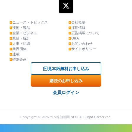
ニュース・トピックス
会社概要
▶
▶
技術・製品
採用情報
▶
▶
企業・ビジネス
広告掲載について
▶
▶
業績・統計
Q&A
▶
▶
人事・組織
お問い合わせ
▶
▶
業界団体
サイトポリシー
▶
▶
連載
▶
特別企画
▶
見本紙無料お申し込み
購読のお申し込み
会員ログイン
Copyright © 2026 ゴム報知新聞 NEXT All Rights Reserved.