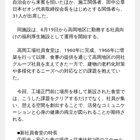
自治会から来賓を招いたほか、施工関係者、田中公章
日本ゼオン代表取締役会長をはじめとする関係者ら、
31人が出席した。
同施設は、6月19日から高岡地区に勤務する社員向
けの福利厚生施設として運用を開始する。
高岡工場社員食堂は、1960年に完成、1966年に増
築を行って以降、食事の提供を通じて高岡地区の同社
グループ社員を支えてきた一方で、建物の老朽化対策
や多様化するニーズへの対応などの課題を抱えてい
た。
今回、工場正門前に場所を移して新設された食堂で
は、こうした課題をクリアするだけでなく、社員が集
い、憩える空間を創出することで、活発なコミュニケ
ーションと心身の健康の両立が図られることが期待さ
れる。
■新社員食堂の特長
①安全・安心な食の提供＝従来比約2倍のスケール