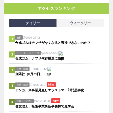
アクセスランキング
デイリー
ウィークリー
2026-05-12
連載
1
合成ゴムはナフサがなくなると製造できないのか？
2026-03-16
ニュース・トピックス
2
合成ゴム、ナフサ依存構造に危機
2016-07-12
人事・組織
3
金陽社（6月21日）
2026-08-07
NEW
業績・統計
4
デンカ、米事業見直しエラストマー部門黒字化
2026-08-05
NEW
企業・ビジネス
5
住友理工、松阪事業所新事務棟で見学会