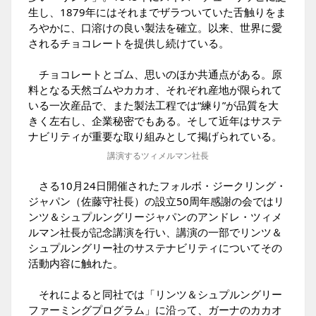
生し、1879年にはそれまでザラついていた舌触りをま
ろやかに、口溶けの良い製法を確立。以来、世界に愛
されるチョコレートを提供し続けている。
チョコレートとゴム、思いのほか共通点がある。原
料となる天然ゴムやカカオ、それぞれ産地が限られて
いる一次産品で、また製法工程では“練り”が品質を大
きく左右し、企業秘密でもある。そして近年はサステ
ナビリティが重要な取り組みとして掲げられている。
講演するツィメルマン社長
さる10月24日開催されたフォルボ・ジークリング・
ジャパン（佐藤守社長）の設立50周年感謝の会ではリ
ンツ＆シュプルングリージャパンのアンドレ・ツィメ
ルマン社長が記念講演を行い、講演の一部でリンツ＆
シュプルングリー社のサステナビリティについてその
活動内容に触れた。
それによると同社では「リンツ＆シュプルングリー
ファーミングプログラム」に沿って、ガーナのカカオ