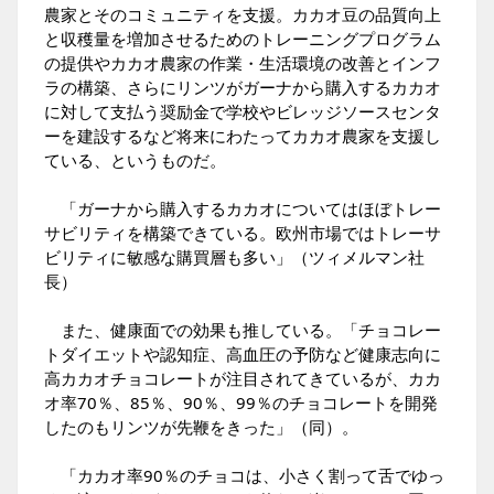
農家とそのコミュニティを支援。カカオ豆の品質向上
と収穫量を増加させるためのトレーニングプログラム
の提供やカカオ農家の作業・生活環境の改善とインフ
ラの構築、さらにリンツがガーナから購入するカカオ
に対して支払う奨励金で学校やビレッジソースセンタ
ーを建設するなど将来にわたってカカオ農家を支援し
ている、というものだ。
「ガーナから購入するカカオについてはほぼトレー
サビリティを構築できている。欧州市場ではトレーサ
ビリティに敏感な購買層も多い」（ツィメルマン社
長）
また、健康面での効果も推している。「チョコレー
トダイエットや認知症、高血圧の予防など健康志向に
高カカオチョコレートが注目されてきているが、カカ
オ率70％、85％、90％、99％のチョコレートを開発
したのもリンツが先鞭をきった」（同）。
「カカオ率90％のチョコは、小さく割って舌でゆっ