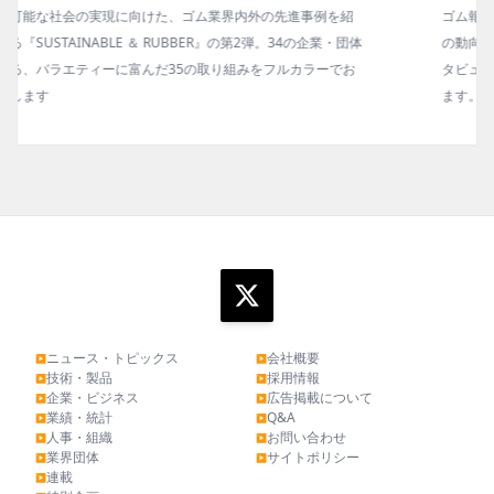
ゴム報知新聞の姉妹誌。ゴム・エラストマー製品・市場分野別
の動向、新製品・技術、原材料動向、設備・機械の紹介、イン
タビュー、海外企業情報、統計などをコンパクトに掲載してい
ます。エッセイ（寄稿）も充実。
ニュース・トピックス
会社概要
▶
▶
技術・製品
採用情報
▶
▶
企業・ビジネス
広告掲載について
▶
▶
業績・統計
Q&A
▶
▶
人事・組織
お問い合わせ
▶
▶
業界団体
サイトポリシー
▶
▶
連載
▶