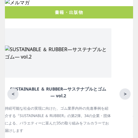
書籍・出版物
ム
月刊ラバーインダストリー／単品
<
>
紹
ゴム報知新聞の姉妹誌。ゴム・エラストマー製品・市場分野別
団体
の動向、新製品・技術、原材料動向、設備・機械の紹介、イン
お
タビュー、海外企業情報、統計などをコンパクトに掲載してい
ます。エッセイ（寄稿）も充実。