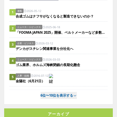
2026-05-12
連載
1
合成ゴムはナフサがなくなると製造できないのか？
2025-06-18
ニュース・トピックス
2
「FOOMA JAPAN 2025」開催、ベルトメーカーなど多数出展
2026-03-12
企業・ビジネス
3
デンカがスチレン関連事業を分社化へ
2026-03-03
ニュース・トピックス
4
ゴム業界、ホルムズ海峡閉鎖の長期化懸念
2016-07-12
人事・組織
5
金陽社（6月21日）
6位〜10位を表示する
アーカイブ