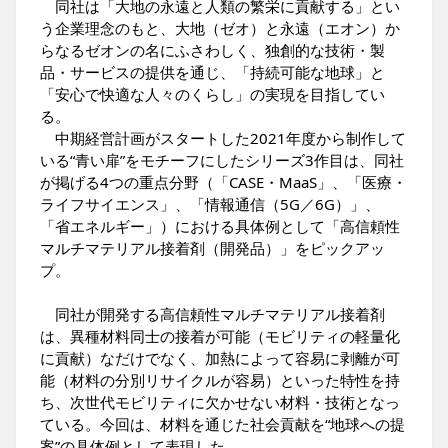
同社は「大地の永遠と人類の繁栄に貢献する」とい
う企業理念のもと、大地（ゼオ）と永遠（エオン）か
らなるゼオンの名にふさわしく、独創的な技術・製
品・サービスの提供を通じ、「持続可能な地球」と
「安心で快適な人々のくらし」の実現を目指してい
る。
中期経営計画がスタートした2021年度から制作して
いる“青い扉”をモチーフにしたシリーズ3作目は、同社
が掲げる4つの重点分野（「CASE・MaaS」、「医療・
ライフサイエンス」、「情報通信（5G／6G）」、
「省エネルギー」）における具体例として「高信頼性
マルチマテリアル接着剤（開発品）」をピックアッ
プ。
同社が開発する高信頼性マルチマテリアル接着剤
は、異種材料同士の接着が可能（モビリティの軽量化
に貢献）なだけでなく、加熱によって容易に剥離が可
能（材料の分別リサイクルが容易）といった特性を持
ち、次世代モビリティに欠かせない材料・技術となっ
ている。今回は、材料を通じた社会貢献を“地球への提
案”の具体例として表現した。