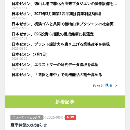
日本ゼオン、徳山工場で非化石由来ブタジエンの試作設備を竣工
2026-07-31
日本ゼオン、2027年3月期第1四半期は営業利益3割増
2026-07-22
日本ゼオン、横浜ゴムと共同で植物由来ブタジエンの社会実装へ。ベンチ設備建設で実証加速
2026-07-08
日本ゼオン、ESG投資３指数の構成銘柄に初選定
2026-07-01
日本ゼオン、プラント設計力を磨き上げる業務改革を実現
2026-06-30
日本ゼオン（7月1日）
2026-06-29
日本ゼオン、エラストマーの研究データ管理を革新
2026-06-24
日本ゼオン、「選択と集中」で高機能品の割合高める
もっと見る ＞
新着記事
2026-08-07
ニュース・トピックス
NEW
夏季休業のお知らせ